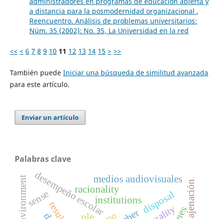
administradores en programas de educación abierta y
a distancia para la posmodernidad organizacional
,
Reencuentro. Análisis de problemas universitarios:
Núm. 35 (2002): No. 35, La Universidad en la red
<<
<
6
7
8
9
10
11
12
13
14
15
>
>>
También puede
Iniciar una búsqueda de similitud avanzada
para este artículo.
Enviar un artículo
Palabras clave
desempeño escolar
medios audiovisuales
virtual environment
enajenación
racionality
sense
disposal
institutions
weber
ple