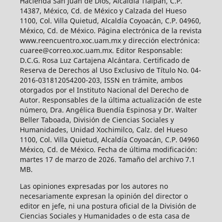
Hacienda San Juan de Dios, Alcaldía Tlalpan, C.P.
14387, México, Cd. de México y Calzada del Hueso
1100, Col. Villa Quietud, Alcaldía Coyoacán, C.P. 04960,
México, Cd. de México. Página electrónica de la revista
www.reencuentro.xoc.uam.mx y dirección electrónica:
cuaree@correo.xoc.uam.mx. Editor Responsable:
D.C.G. Rosa Luz Cartajena Alcántara. Certificado de
Reserva de Derechos al Uso Exclusivo de Título No. 04-
2016-031812054200-203, ISSN en trámite, ambos
otorgados por el Instituto Nacional del Derecho de
Autor. Responsables de la última actualización de este
número, Dra. Angélica Buendía Espinosa y Dr. Walter
Beller Taboada, División de Ciencias Sociales y
Humanidades, Unidad Xochimilco, Calz. del Hueso
1100, Col. Villa Quietud, Alcaldía Coyoacán, C.P. 04960
México, Cd. de México. Fecha de última modificación:
martes 17 de marzo de 2026. Tamaño del archivo 7.1
MB.
Las opiniones expresadas por los autores no
necesariamente expresan la opinión del director o
editor en jefe, ni una postura oficial de la División de
Ciencias Sociales y Humanidades o de esta casa de