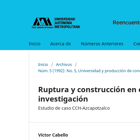
Inicio
Acerca de
Números Anteriores
Co
Inicio
/
Archivos
/
Núm. 5 (1992): No. 5, Universidad y producción de con
Ruptura y construcción en 
investigación
Estudio de caso CCH-Azcapotzalco
Víctor Cabello