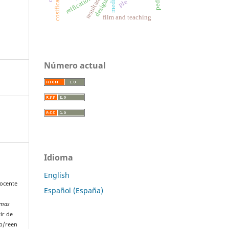
reification
media
ple
film and teaching
Número actual
Idioma
English
docente
Español (España)
-
emas
ir de
p/reen