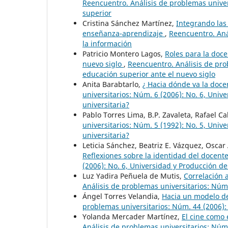
Reencuentro. Análisis de problemas univers
superior
Cristina Sánchez Martínez,
Integrando las
enseñanza-aprendizaje
,
Reencuentro. Aná
la información
Patricio Montero Lagos,
Roles para la doc
nuevo siglo
,
Reencuentro. Análisis de pro
educación superior ante el nuevo siglo
Anita Barabtarlo,
¿ Hacia dónde va la docen
universitarios: Núm. 6 (2006): No. 6, Uni
universitaria?
Pablo Torres Lima, B.P. Zavaleta, Rafael C
universitarios: Núm. 5 (1992): No. 5, Uni
universitaria?
Leticia Sánchez, Beatriz E. Vázquez, Oscar
Reflexiones sobre la identidad del docen
(2006): No. 6, Universidad y Producción d
Luz Yadira Peñuela de Mutis,
Correlación 
Análisis de problemas universitarios: Núm
Ángel Torres Velandia,
Hacia un modelo de
problemas universitarios: Núm. 44 (2006):
Yolanda Mercader Martínez,
El cine como
Análisis de problemas universitarios: Núm.