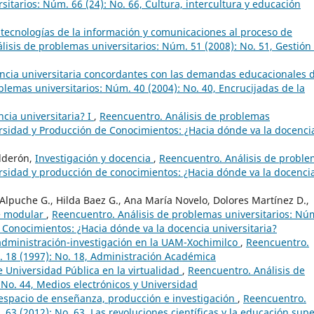
itarios: Núm. 66 (24): No. 66, Cultura, intercultura y educación
 tecnologías de la información y comunicaciones al proceso de
lisis de problemas universitarios: Núm. 51 (2008): No. 51, Gestión
encia universitaria concordantes con las demandas educacionales 
blemas universitarios: Núm. 40 (2004): No. 40, Encrucijadas de la
cia universitaria? I
,
Reencuentro. Análisis de problemas
versidad y Producción de Conocimientos: ¿Hacia dónde va la docenci
alderón,
Investigación y docencia
,
Reencuentro. Análisis de probl
versidad y producción de conocimientos: ¿Hacia dónde va la docenci
 Alpuche G., Hilda Baez G., Ana María Novelo, Dolores Martínez D.,
te modular
,
Reencuentro. Análisis de problemas universitarios: Nú
e Conocimientos: ¿Hacia dónde va la docencia universitaria?
administración-investigación en la UAM-Xochimilco
,
Reencuentro.
. 18 (1997): No. 18, Administración Académica
 Universidad Pública en la virtualidad
,
Reencuentro. Análisis de
 No. 44, Medios electrónicos y Universidad
 espacio de enseñanza, producción e investigación
,
Reencuentro.
 63 (2012): No. 63, Las revoluciones científicas y la educación supe