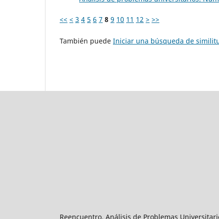
<<
<
3
4
5
6
7
8
9
10
11
12
>
>>
También puede
Iniciar una búsqueda de simili
Reencuentro. Análisis de Problemas Universitari