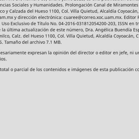
Ciencias Sociales y Humanidades. Prolongación Canal de Miramontes
ico y Calzada del Hueso 1100, Col. Villa Quietud, Alcaldía Coyoacán,
uam.mx y dirección electrónica: cuaree@correo.xoc.uam.mx. Editor
l Uso Exclusivo de Título No. 04-2016-031812054200-203, ISSN en tr
 última actualización de este número, Dra. Angélica Buendía Esp
o, Calz. del Hueso 1100, Col. Villa Quietud, Alcaldía Coyoacán, C
. Tamaño del archivo 7.1 MB.
ariamente expresan la opinión del director o editor en jefe, ni una
ios.
tal o parcial de los contenidos e imágenes de esta publicación con