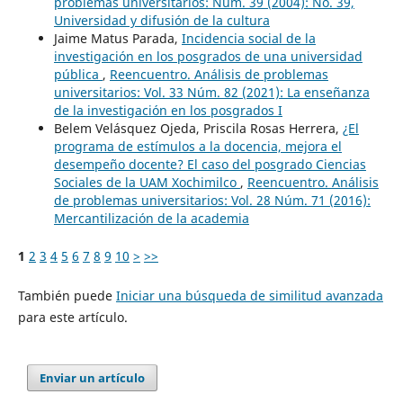
problemas universitarios: Núm. 39 (2004): No. 39,
Universidad y difusión de la cultura
Jaime Matus Parada,
Incidencia social de la
investigación en los posgrados de una universidad
pública
,
Reencuentro. Análisis de problemas
universitarios: Vol. 33 Núm. 82 (2021): La enseñanza
de la investigación en los posgrados I
Belem Velásquez Ojeda, Priscila Rosas Herrera,
¿El
programa de estímulos a la docencia, mejora el
desempeño docente? El caso del posgrado Ciencias
Sociales de la UAM Xochimilco
,
Reencuentro. Análisis
de problemas universitarios: Vol. 28 Núm. 71 (2016):
Mercantilización de la academia
1
2
3
4
5
6
7
8
9
10
>
>>
También puede
Iniciar una búsqueda de similitud avanzada
para este artículo.
Enviar un artículo