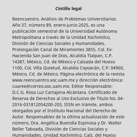
Cintillo legal
Reencuentro. Análisis de Problemas Universitarios.
Año 37, número 89, enero-junio 2025, es una
publicación semestral de la Universidad Autónoma
Metropolitana a través de la Unidad Xochimilco,
División de Ciencias Sociales y Humanidades.
Prolongación Canal de Miramontes 3855, Col. Ex-
Hacienda San Juan de Dios, Alcaldía Tlalpan, C.P.
14387, México, Cd. de México y Calzada del Hueso
1100, Col. Villa Quietud, Alcaldía Coyoacán, C.P. 04960,
México, Cd. de México. Página electrónica de la revista
www.reencuentro.xoc.uam.mx y dirección electrónica:
cuaree@correo.xoc.uam.mx. Editor Responsable:
D.C.G. Rosa Luz Cartajena Alcántara. Certificado de
Reserva de Derechos al Uso Exclusivo de Título No. 04-
2016-031812054200-203, ISSN en trámite, ambos
otorgados por el Instituto Nacional del Derecho de
Autor. Responsables de la última actualización de este
número, Dra. Angélica Buendía Espinosa y Dr. Walter
Beller Taboada, División de Ciencias Sociales y
Humanidades, Unidad Xochimilco, Calz. del Hueso