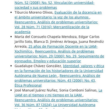
Núm. 52 (2008): No. 52, Vinculación universidad-
sociedad y sus problemas
Tiburcio Moreno Olivos,
Evaluación de la docencia en
el ámbito universitario: la voz de los alumnos
,
Reencuentro. Análisis de problemas universitarios:
Vol. 28 Núm. 71 (2016): Mercantilización de la
academia
María del Consuelo Chapela Mendoza, Edgar Carlos
Jarillo Soto, Blanca D. Jiménez Arteaga, Juana Reséndiz
Arreola,
25 años de Formación Docente en la UAM-
Xochimilco
,
Reencuentro. Análisis de problemas
universitarios: Núm. 29 (2000): No. 29, Seguimiento de
egresados. Empleo y educación superior
Guadalupe Chávez González,
Identidad, valores y ética
en la formación de los historiadores de la Universidad
Autónoma de Nuevo León
,
Reencuentro. Análisis de
problemas universitarios: Núm. 43 (2006): No. 43,
Ética Profesional
José Manuel Juárez Nuñez, Sonia Comboni Salinas,
La
UAM en el tiempo y mi tiempo en la UAM
,
Reencuentro. Análisis de problemas universitarios:
Vol. 36 Núm. 87 (2024): La Universidad Autónoma