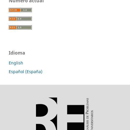
Número actual
Idioma
English
Español (España)