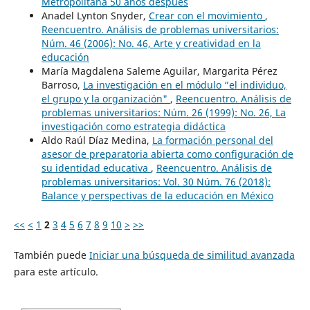
Metropolitana 50 años después
Anadel Lynton Snyder,
Crear con el movimiento
,
Reencuentro. Análisis de problemas universitarios:
Núm. 46 (2006): No. 46, Arte y creatividad en la
educación
María Magdalena Saleme Aguilar, Margarita Pérez
Barroso,
La investigación en el módulo “el individuo,
el grupo y la organización"
,
Reencuentro. Análisis de
problemas universitarios: Núm. 26 (1999): No. 26, La
investigación como estrategia didáctica
Aldo Raúl Díaz Medina,
La formación personal del
asesor de preparatoria abierta como configuración de
su identidad educativa
,
Reencuentro. Análisis de
problemas universitarios: Vol. 30 Núm. 76 (2018):
Balance y perspectivas de la educación en México
<<
<
1
2
3
4
5
6
7
8
9
10
>
>>
También puede
Iniciar una búsqueda de similitud avanzada
para este artículo.