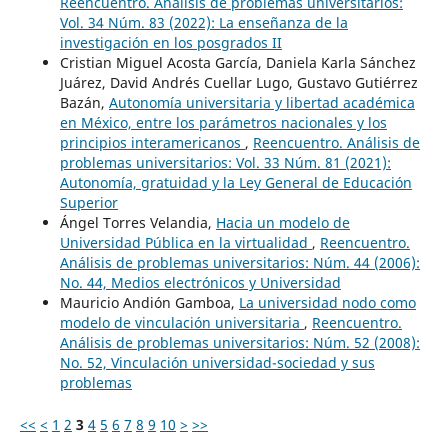
Reencuentro. Análisis de problemas universitarios:
Vol. 34 Núm. 83 (2022): La enseñanza de la
investigación en los posgrados II
Cristian Miguel Acosta García, Daniela Karla Sánchez
Juárez, David Andrés Cuellar Lugo, Gustavo Gutiérrez
Bazán,
Autonomía universitaria y libertad académica
en México, entre los parámetros nacionales y los
principios interamericanos
,
Reencuentro. Análisis de
problemas universitarios: Vol. 33 Núm. 81 (2021):
Autonomía, gratuidad y la Ley General de Educación
Superior
Ángel Torres Velandia,
Hacia un modelo de
Universidad Pública en la virtualidad
,
Reencuentro.
Análisis de problemas universitarios: Núm. 44 (2006):
No. 44, Medios electrónicos y Universidad
Mauricio Andión Gamboa,
La universidad nodo como
modelo de vinculación universitaria
,
Reencuentro.
Análisis de problemas universitarios: Núm. 52 (2008):
No. 52, Vinculación universidad-sociedad y sus
problemas
<<
<
1
2
3
4
5
6
7
8
9
10
>
>>