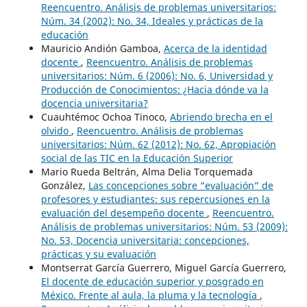
Reencuentro. Análisis de problemas universitarios:
Núm. 34 (2002): No. 34, Ideales y prácticas de la
educación
Mauricio Andión Gamboa,
Acerca de la identidad
docente
,
Reencuentro. Análisis de problemas
universitarios: Núm. 6 (2006): No. 6, Universidad y
Producción de Conocimientos: ¿Hacia dónde va la
docencia universitaria?
Cuauhtémoc Ochoa Tinoco,
Abriendo brecha en el
olvido
,
Reencuentro. Análisis de problemas
universitarios: Núm. 62 (2012): No. 62, Apropiación
social de las TIC en la Educación Superior
Mario Rueda Beltrán, Alma Delia Torquemada
González,
Las concepciones sobre “evaluación” de
profesores y estudiantes: sus repercusiones en la
evaluación del desempeño docente
,
Reencuentro.
Análisis de problemas universitarios: Núm. 53 (2009):
No. 53, Docencia universitaria: concepciones,
prácticas y su evaluación
Montserrat García Guerrero, Miguel García Guerrero,
El docente de educación superior y posgrado en
México. Frente al aula, la pluma y la tecnología
,