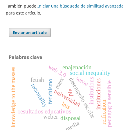
También puede
Iniciar una búsqueda de similitud avanzada
para este artículo.
Enviar un artículo
Palabras clave
web 3.0
enajenación
knowledge to the masses
social inequality
sense
marx
desempeño escolar
fetish
institutions
instituciones
fetichismo
pedagogía sensible
racionality
universidad
ple
reification
lms
resultados educativos
weber
disposal
media