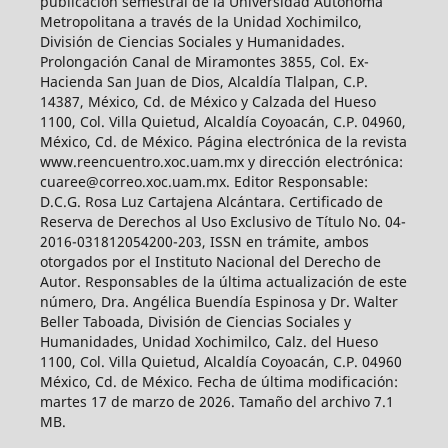
publicación semestral de la Universidad Autónoma
Metropolitana a través de la Unidad Xochimilco,
División de Ciencias Sociales y Humanidades.
Prolongación Canal de Miramontes 3855, Col. Ex-
Hacienda San Juan de Dios, Alcaldía Tlalpan, C.P.
14387, México, Cd. de México y Calzada del Hueso
1100, Col. Villa Quietud, Alcaldía Coyoacán, C.P. 04960,
México, Cd. de México. Página electrónica de la revista
www.reencuentro.xoc.uam.mx y dirección electrónica:
cuaree@correo.xoc.uam.mx. Editor Responsable:
D.C.G. Rosa Luz Cartajena Alcántara. Certificado de
Reserva de Derechos al Uso Exclusivo de Título No. 04-
2016-031812054200-203, ISSN en trámite, ambos
otorgados por el Instituto Nacional del Derecho de
Autor. Responsables de la última actualización de este
número, Dra. Angélica Buendía Espinosa y Dr. Walter
Beller Taboada, División de Ciencias Sociales y
Humanidades, Unidad Xochimilco, Calz. del Hueso
1100, Col. Villa Quietud, Alcaldía Coyoacán, C.P. 04960
México, Cd. de México. Fecha de última modificación:
martes 17 de marzo de 2026. Tamaño del archivo 7.1
MB.