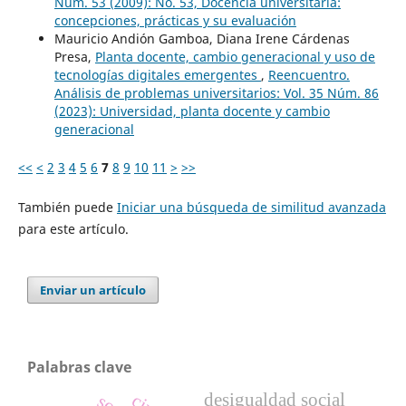
Núm. 53 (2009): No. 53, Docencia universitaria:
concepciones, prácticas y su evaluación
Mauricio Andión Gamboa, Diana Irene Cárdenas
Presa,
Planta docente, cambio generacional y uso de
tecnologías digitales emergentes
,
Reencuentro.
Análisis de problemas universitarios: Vol. 35 Núm. 86
(2023): Universidad, planta docente y cambio
generacional
<<
<
2
3
4
5
6
7
8
9
10
11
>
>>
También puede
Iniciar una búsqueda de similitud avanzada
para este artículo.
Enviar un artículo
Palabras clave
desigualdad social