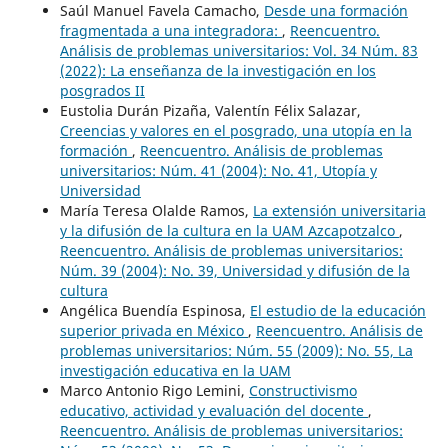
Saúl Manuel Favela Camacho,
Desde una formación
fragmentada a una integradora:
,
Reencuentro.
Análisis de problemas universitarios: Vol. 34 Núm. 83
(2022): La enseñanza de la investigación en los
posgrados II
Eustolia Durán Pizaña, Valentín Félix Salazar,
Creencias y valores en el posgrado, una utopía en la
formación
,
Reencuentro. Análisis de problemas
universitarios: Núm. 41 (2004): No. 41, Utopía y
Universidad
María Teresa Olalde Ramos,
La extensión universitaria
y la difusión de la cultura en la UAM Azcapotzalco
,
Reencuentro. Análisis de problemas universitarios:
Núm. 39 (2004): No. 39, Universidad y difusión de la
cultura
Angélica Buendía Espinosa,
El estudio de la educación
superior privada en México
,
Reencuentro. Análisis de
problemas universitarios: Núm. 55 (2009): No. 55, La
investigación educativa en la UAM
Marco Antonio Rigo Lemini,
Constructivismo
educativo, actividad y evaluación del docente
,
Reencuentro. Análisis de problemas universitarios: