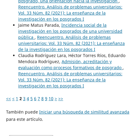
posgrado, una orientación hacia la investigación
,
Reencuentro. Análisis de problemas universitarios:
Vol. 33 Núm. 82 (2021): La enseñanza de la
investigación en los posgrados I
Jaime Matus Parada,
Incidencia social de la
investigación en los posgrados de una universidad
pública
,
Reencuentro. Análisis de problemas
universitarios: Vol. 33 Núm. 82 (2021): La enseñanza
de la investigación en los posgrados I
Claudia Rodríguez Lara, Héctor Torres Ríos, Eduardo
Mendoza Rodríguez,
Admisión, acreditación y
evaluación como procesos formativos de posgrado
,
Reencuentro. Análisis de problemas universitarios:
Vol. 33 Núm. 82 (2021): La enseñanza de la
investigación en los posgrados I
<<
<
1
2
3
4
5
6
7
8
9
10
>
>>
También puede
Iniciar una búsqueda de similitud avanzada
para este artículo.