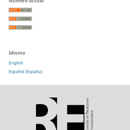
Número actual
Idioma
English
Español (España)