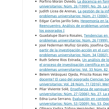
Porfirio Morán Oviedo,
La docencia en for
universitarios: Núm. 26 (1999): No. 26, La
Judith Licea de Arenas,
La gestión de la i
problemas universitarios: Núm. 21 (2006):
Edgar Carlos Jarillo Soto,
Hegemonía en la 
Reencuentro. Análisis de problemas univers
los posgrados I
Guadalupe Ibarra Rosales,
Tendencias en 
problemas universitarios: Núm. 26 (1999): 
José Federman Muñoz Giraldo, Josefina Qu
partir de la investigación-acción en el cu
problemas universitarios: Núm. 34 (2002): 
Ruth Selene Rios Estrada,
Un análisis de l
el proceso de investigación científica en l
problemas universitarios: Vol. 33 Núm. 82 
Belem Velásquez Ojeda, Priscila Rosas He
docente? El caso del posgrado Ciencias S
universitarios: Vol. 28 Núm. 71 (2016): Me
Pilar Viviente Solé,
Enseñanza de vanguardi
universitarios: Núm. 27 (2006): No. 27, La
Edna Luna Serrano,
Evaluación en context
universitarios: Núm. 53 (2009): No. 53, Do
Ofmara Yadira Zúñiga Hernández, María A