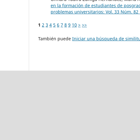
en la formación de estudiantes de posgrad
problemas universitarios: Vol. 33 Núm. 82 
1
2
3
4
5
6
7
8
9
10
>
>>
También puede
Iniciar una búsqueda de simili