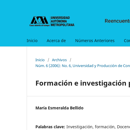
Inicio
Acerca de
Números Anteriores
Co
Inicio
/
Archivos
/
Núm. 6 (2006): No. 6, Universidad y Producción de Con
Formación e investigación 
María Esmeralda Bellido
Palabras clave:
Investigación, formación, Docen