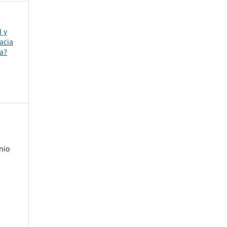
d y
acia
ia?
nio