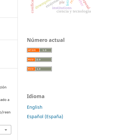
enajenación
disposal
weber
ple
institutions
ciencia y tecnología
Número actual
ación
Idioma
rado a
English
p/reen
Español (España)