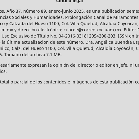
Cintillo legal
os. Año 37, número 89, enero-junio 2025, es una publicación sem
Ciencias Sociales y Humanidades. Prolongación Canal de Miramontes
ico y Calzada del Hueso 1100, Col. Villa Quietud, Alcaldía Coyoacán,
uam.mx y dirección electrónica: cuaree@correo.xoc.uam.mx. Editor
l Uso Exclusivo de Título No. 04-2016-031812054200-203, ISSN en tr
 última actualización de este número, Dra. Angélica Buendía Esp
o, Calz. del Hueso 1100, Col. Villa Quietud, Alcaldía Coyoacán, C
. Tamaño del archivo 7.1 MB.
ariamente expresan la opinión del director o editor en jefe, ni una
ios.
tal o parcial de los contenidos e imágenes de esta publicación con