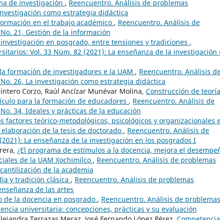
ma de investigación
,
Reencuentro. Análisis de problemas
 investigación como estrategia didáctica
nformación en el trabajo académico
,
Reencuentro. Análisis de
 No. 21, Gestión de la información
investigación en posgrado, entre tensiones y tradiciones
,
itarios: Vol. 33 Núm. 82 (2021): La enseñanza de la investigación
la formación de investigadores e la UAM
,
Reencuentro. Análisis d
No. 26, La investigación como estrategia didáctica
intero Corzo, Raúl Ancízar Munévar Molina,
Construcción de teoría
rrículo para la formación de educadores
,
Reencuentro. Análisis de
No. 34, Ideales y prácticas de la educación
os factores teórico-metodológicos, psicológicos y organizacionales 
a elaboración de la tesis de doctorado
,
Reencuentro. Análisis de
(2021): La enseñanza de la investigación en los posgrados I
rrera,
¿El programa de estímulos a la docencia, mejora el desempe
ociales de la UAM Xochimilco
,
Reencuentro. Análisis de problemas
rcantilización de la academia
a y tradición clásica
,
Reencuentro. Análisis de problemas
 enseñanza de las artes
o de la docencia en posgrado
,
Reencuentro. Análisis de problema
cencia universitaria: concepciones, prácticas y su evaluación
lejandra Terrazas Meraz, José Fernando López Pérez,
Competencia