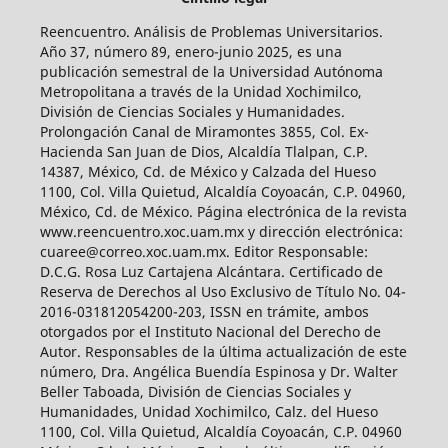
Reencuentro. Análisis de Problemas Universitarios.
Año 37, número 89, enero-junio 2025, es una
publicación semestral de la Universidad Autónoma
Metropolitana a través de la Unidad Xochimilco,
División de Ciencias Sociales y Humanidades.
Prolongación Canal de Miramontes 3855, Col. Ex-
Hacienda San Juan de Dios, Alcaldía Tlalpan, C.P.
14387, México, Cd. de México y Calzada del Hueso
1100, Col. Villa Quietud, Alcaldía Coyoacán, C.P. 04960,
México, Cd. de México. Página electrónica de la revista
www.reencuentro.xoc.uam.mx y dirección electrónica:
cuaree@correo.xoc.uam.mx. Editor Responsable:
D.C.G. Rosa Luz Cartajena Alcántara. Certificado de
Reserva de Derechos al Uso Exclusivo de Título No. 04-
2016-031812054200-203, ISSN en trámite, ambos
otorgados por el Instituto Nacional del Derecho de
Autor. Responsables de la última actualización de este
número, Dra. Angélica Buendía Espinosa y Dr. Walter
Beller Taboada, División de Ciencias Sociales y
Humanidades, Unidad Xochimilco, Calz. del Hueso
1100, Col. Villa Quietud, Alcaldía Coyoacán, C.P. 04960