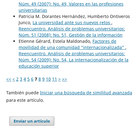
Núm. 49 (2007): No. 49, Valores en las profesiones
universitarias
Patricia M. Dorantes Hernández, Humberto Ontiveros
Junco,
La universidad ante sus nuevos retos
,
Reencuentro. Análisis de problemas universitarios:
Núm. 51 (2008): No. 51, Gestión de la información
Etienne Gérard, Estela Maldonado,
Factores de
movilidad de una comunidad “internacionalizada”
,
Reencuentro. Análisis de problemas universitarios:
Núm. 54 (2009): No. 54, La internacionalización de la
educación superior
<<
<
2
3
4
5
6
7
8
9
10
11
>
>>
También puede
Iniciar una búsqueda de similitud avanzada
para este artículo.
Enviar un artículo