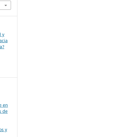
d y
acia
ia?
e en
s de
os y