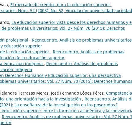
ovala,
El mercado de créditos para la educación superior
,
sitarios: Núm. 52 (2008): No. 52, Vinculación universidad-sociedad
lardo,
La educación superior vista desde los derechos humanos y e
 de problemas universitarios: Vol. 27 Núm. 70 (2015): Derechos
ión profesional
,
Reencuentro. Análisis de problemas universitarios
a y educación superior
 de la educación superior
,
Reencuentro. Análisis de problemas
aluación de la educación superior
 la educación indígena
,
Reencuentro. Análisis de problemas
ducación indígena
en Derechos Humanos y Educación Superior: una perspectiva
roblemas universitarios: Vol. 27 Núm. 70 (2015): Derechos humanos
lejandra Terrazas Meraz, José Fernando López Pérez,
Competencia
o, una orientación hacia la investigación
,
Reencuentro. Análisis d
(2021): La enseñanza de la investigación en los posgrados I
a educación superior: entre la formación académica y la convivenci
,
Reencuentro. Análisis de problemas universitarios: Vol. 27 Núm. 
perior