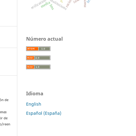
reification
institutions
marx
media
lms
Número actual
Idioma
ión de
English
lemas
Español (España)
ir de
p/reen