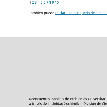
1
2
3
4
5
6
7
8
9
10
>
>>
También puede
Iniciar una búsqueda de simili
Reencuentro. Análisis de Problemas Universitari
a través de la Unidad Xochimilco, División de 