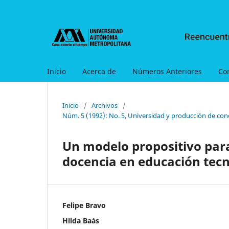
Inicio
Acerca de
Números Anteriores
Co
Inicio
/
Archivos
/
Núm. 5 (1992): No. 5, Universidad y producción de con
Un modelo propositivo para
docencia en educación tec
Felipe Bravo
Hilda Baás