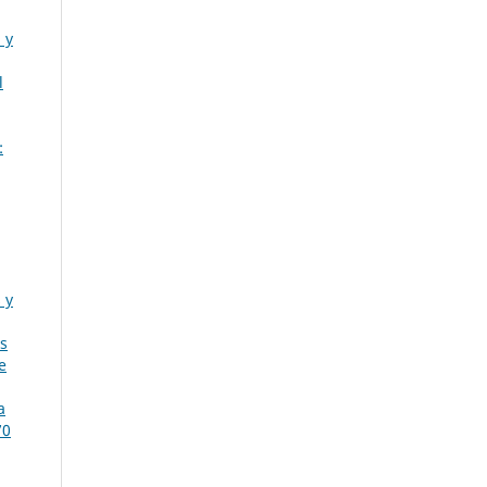
 y
l
:
 y
s
e
a
70