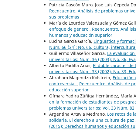
Patricia Gascón Muro, José Luis Cepeda D
Reencuentro. Análisis de problemas univer
sus problemas
María de Lourdes Valenzuela y Gómez Gal
enfoque de género
,
Reencuentro. Análisis
humanos y educación superior
Lucina García García,
Lingüística y formac
Núm. 66 (24): No. 66, Cultura, intercultur
Guillermo Villaseñor García,
La evaluación
universitarios: Núm. 36 (2003): No. 36, Ev
Alberto Padilla Arias,
El doble carácter de
universitarios: Núm. 33 (2002): No. 33, E
Abraham Magendzo Kolstrein,
Educación 
controversial
,
Reencuentro. Análisis de p
educación superior
Ofmara Yadira Zúñiga Hernández, María A
en la formación de estudiantes de posgrad
problemas universitarios: Vol. 33 Núm. 82 
Argentina Artavia Medrano,
Los retos de l
solidaria. El derecho a una cultura de paz
(2015): Derechos humanos y educación su