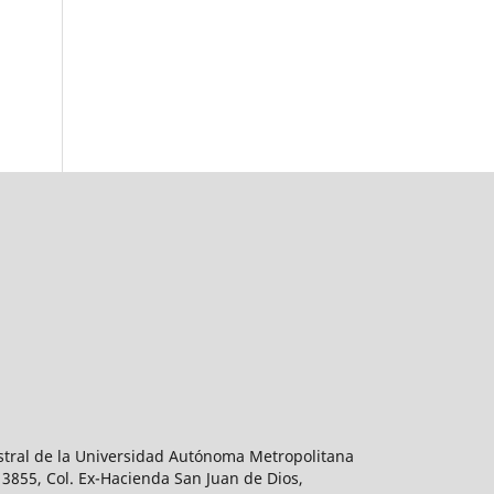
estral de la Universidad Autónoma Metropolitana
 3855, Col. Ex-Hacienda San Juan de Dios,