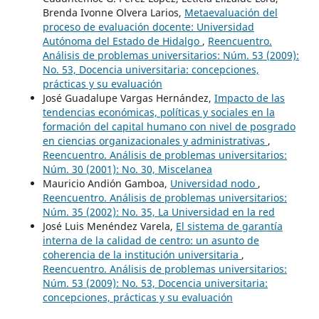
Brenda Ivonne Olvera Larios,
Metaevaluación del
proceso de evaluación docente: Universidad
Autónoma del Estado de Hidalgo
,
Reencuentro.
Análisis de problemas universitarios: Núm. 53 (2009):
No. 53, Docencia universitaria: concepciones,
prácticas y su evaluación
José Guadalupe Vargas Hernández,
Impacto de las
tendencias económicas, políticas y sociales en la
formación del capital humano con nivel de posgrado
en ciencias organizacionales y administrativas
,
Reencuentro. Análisis de problemas universitarios:
Núm. 30 (2001): No. 30, Miscelanea
Mauricio Andión Gamboa,
Universidad nodo
,
Reencuentro. Análisis de problemas universitarios:
Núm. 35 (2002): No. 35, La Universidad en la red
José Luis Menéndez Varela,
El sistema de garantía
interna de la calidad de centro: un asunto de
coherencia de la institución universitaria
,
Reencuentro. Análisis de problemas universitarios:
Núm. 53 (2009): No. 53, Docencia universitaria:
concepciones, prácticas y su evaluación