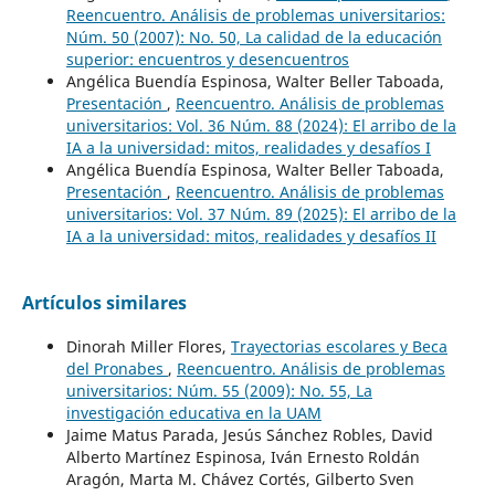
Reencuentro. Análisis de problemas universitarios:
Núm. 50 (2007): No. 50, La calidad de la educación
superior: encuentros y desencuentros
Angélica Buendía Espinosa, Walter Beller Taboada,
Presentación
,
Reencuentro. Análisis de problemas
universitarios: Vol. 36 Núm. 88 (2024): El arribo de la
IA a la universidad: mitos, realidades y desafíos I
Angélica Buendía Espinosa, Walter Beller Taboada,
Presentación
,
Reencuentro. Análisis de problemas
universitarios: Vol. 37 Núm. 89 (2025): El arribo de la
IA a la universidad: mitos, realidades y desafíos II
Artículos similares
Dinorah Miller Flores,
Trayectorias escolares y Beca
del Pronabes
,
Reencuentro. Análisis de problemas
universitarios: Núm. 55 (2009): No. 55, La
investigación educativa en la UAM
Jaime Matus Parada, Jesús Sánchez Robles, David
Alberto Martínez Espinosa, Iván Ernesto Roldán
Aragón, Marta M. Chávez Cortés, Gilberto Sven