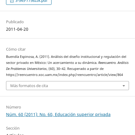
3-545-7756zzk.pdf
Publicado
2011-04-20
Cómo citar
Buendía Espinosa, A. (2011). Análisis del diseño institucional y regulación del
sector privado en México: Un acercamiento a su dinámica.
Reencuentro. Análisis
De Problemas Universitarios
, (60), 30–42. Recuperado a partir de
https://reencuentro.xoc.uam.mx/index.php/reencuentro/article/view/864
Más formatos de cita
Número
Núm. 60 (2011): No. 60, Educación superior privada
Sección