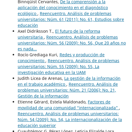
Binnqüist Cervantes,
De la comprensión a la
aplicación del conocimiento en el diagnóstico
ecológico
,
Reencuentro. Análisis de problemas
universitarios: Núm. 61 (2011): No. 61, Estudios sobre
educación
Axel Didriksson T.,
El futuro de la reforma
universitaria
,
Reencuentro. Análisis de problemas
universitarios: Núm. 56 (2009): No. 56, Que 20 años no
es nada...
Rocío Grediaga Kuri,
Redes y producción de
conocimiento
,
Reencuentro. Análisis de problemas
universitarios: Núm. 55 (2009): No. 55, La
investigación educativa en la UAM
Judith Licea de Arenas,
La gestión de la información
en el trabajo académico
,
Reencuentro. Análisis de
problemas universitarios: Núm. 21 (2006): No. 21,
Gestión de la información
Etienne Gérard, Estela Maldonado,
Factores de
movilidad de una comunidad “internacionalizada”
,
Reencuentro. Análisis de problemas universitarios:
Núm. 54 (2009): No. 54, La internacionalización de la
educación superior
Cuauhtémoc G. Pérez López, Leticia Elizalde Lora,