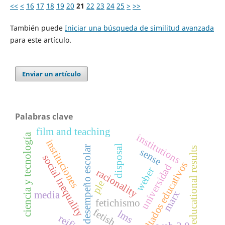
<<
<
16
17
18
19
20
21
22
23
24
25
>
>>
También puede
Iniciar una búsqueda de similitud avanzada
para este artículo.
Enviar un artículo
Palabras clave
film and teaching
ciencia y tecnología
institutions
instituciones
disposal
desempeño escolar
educational results
sense
social inequality
resultados educativos
universidad
weber
racionality
ple
marx
media
fetichismo
fetish
lms