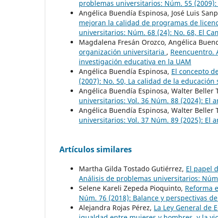
problemas universitarios: Núm. 55 (2009):
Angélica Buendía Espinosa, José Luis San
mejoran la calidad de programas de licen
universitarios: Núm. 68 (24): No. 68, El C
Magdalena Fresán Orozco, Angélica Buend
organización universitaria
,
Reencuentro. A
investigación educativa en la UAM
Angélica Buendía Espinosa,
El concepto d
(2007): No. 50, La calidad de la educació
Angélica Buendía Espinosa, Walter Beller
universitarios: Vol. 36 Núm. 88 (2024): El a
Angélica Buendía Espinosa, Walter Beller
universitarios: Vol. 37 Núm. 89 (2025): El a
Artículos similares
Martha Gilda Tostado Gutiérrez,
El papel 
Análisis de problemas universitarios: Núm.
Selene Kareli Zepeda Pioquinto,
Reforma e
Núm. 76 (2018): Balance y perspectivas de
Alejandra Rojas Pérez,
La Ley General de E
igualdad entre mujeres y hombres, y la vi