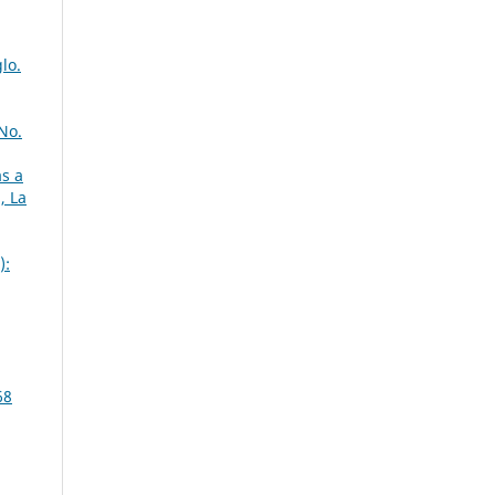
lo.
No.
as a
, La
):
68