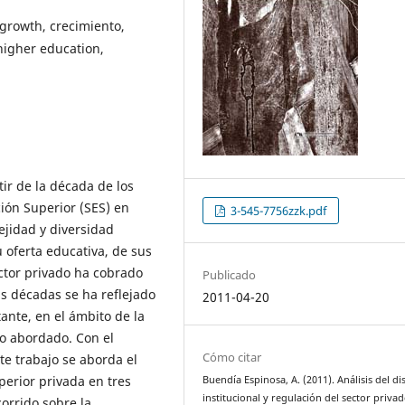
, growth, crecimiento,
higher education,
tir de la década de los
ión Superior (SES) en
3-545-7756zzk.pdf
ejidad y diversidad
 oferta educativa, de sus
ector privado ha cobrado
Publicado
s décadas se ha reflejado
2011-04-20
ante, en el ámbito de la
o abordado. Con el
Cómo citar
te trabajo se aborda el
perior privada en tres
Buendía Espinosa, A. (2011). Análisis del d
institucional y regulación del sector priva
corrido sobre la