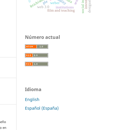
social inequality
sense
fetichismo
ple
weber
web 3.0
institutions
film and teaching
Número actual
Idioma
English
Español (España)
iseño
do en