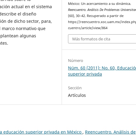
México: Un acercamiento a su dinámica.
ación actual en el sistema
Reencuentro. Análisis De Problemas Universita
describe el diseño
(60), 30–42. Recuperado a partir de
ión de dicho sector, para,
https://reencuentro.xoc.uam.mx/index.ph
el marco normativo que
cuentro/article/view/864
e plantean algunas
Más formatos de cita
tes.
Número
Núm. 60 (2011): No. 60, Educaci
superior privada
Sección
Artículos
 la educación superior privada en México
,
Reencuentro. Análisis de