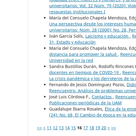
universitarios: Vol. 32 Núm. 79 (2020): Vio
respuestas institucionales I
María del Consuelo Chapela Mendoza, Edgar
Una perspectiva desde los intereses hum
universitarios: Núm. 28 (2000): No. 28, Pe
Iván García Solís,
Laicismo y educación
,
R
31, Estado y educación
María del Consuelo Chapela Mendoza, Edga
distancia para promover la salud
,
Reencue
Universidad en la red
Sandra Bustillos Durán, Rodolfo Rincones
docentes en tiempos de COVID-19
,
Reencu
La crisis pandémica y los derroteros de la
Fernando de Jesús Domínguez Pozos,
Diál
Reencuentro. Análisis de problemas univer
José Luis Córdova F.,
Contactos
,
Reencuent
Publicaciones periódicas de la UAM
Guadalupe Ibarra Rosales,
Ética de la en
(24): No. 68, El Cambio de época en la edu
<<
<
11
12
13
14
15
16
17
18
19
20
>
>>