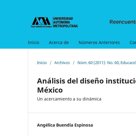
Inicio
Acerca de
Números Anteriores
Co
Inicio
/
Archivos
/
Núm. 60 (2011): No. 60, Educaci
Análisis del diseño instituc
México
Un acercamiento a su dinámica
Angélica Buendía Espinosa