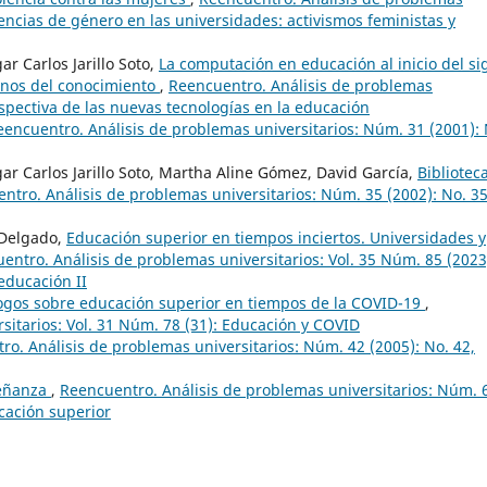
lencias de género en las universidades: activismos feministas y
 Carlos Jarillo Soto,
La computación en educación al inicio del sig
anos del conocimiento
,
Reencuentro. Análisis de problemas
rspectiva de las nuevas tecnologías en la educación
eencuentro. Análisis de problemas universitarios: Núm. 31 (2001): 
r Carlos Jarillo Soto, Martha Aline Gómez, David García,
Bibliotec
ntro. Análisis de problemas universitarios: Núm. 35 (2002): No. 35
 Delgado,
Educación superior en tiempos inciertos. Universidades y
entro. Análisis de problemas universitarios: Vol. 35 Núm. 85 (2023
 educación II
ogos sobre educación superior en tiempos de la COVID-19
,
sitarios: Vol. 31 Núm. 78 (31): Educación y COVID
ro. Análisis de problemas universitarios: Núm. 42 (2005): No. 42,
señanza
,
Reencuentro. Análisis de problemas universitarios: Núm. 
cación superior