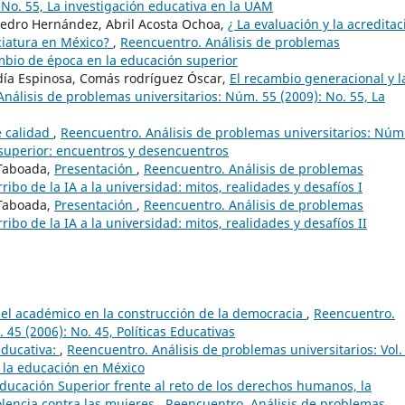
 No. 55, La investigación educativa en la UAM
pedro Hernández, Abril Acosta Ochoa,
¿ La evaluación y la acreditac
ciatura en México?
,
Reencuentro. Análisis de problemas
ambio de época en la educación superior
ía Espinosa, Comás rodríguez Óscar,
El recambio generacional y l
nálisis de problemas universitarios: Núm. 55 (2009): No. 55, La
e calidad
,
Reencuentro. Análisis de problemas universitarios: Núm
n superior: encuentros y desencuentros
 Taboada,
Presentación
,
Reencuentro. Análisis de problemas
rribo de la IA a la universidad: mitos, realidades y desafíos I
 Taboada,
Presentación
,
Reencuentro. Análisis de problemas
rribo de la IA a la universidad: mitos, realidades y desafíos II
del académico en la construcción de la democracia
,
Reencuentro.
 45 (2006): No. 45, Políticas Educativas
ducativa:
,
Reencuentro. Análisis de problemas universitarios: Vol.
 la educación en México
ducación Superior frente al reto de los derechos humanos, la
olencia contra las mujeres
,
Reencuentro. Análisis de problemas