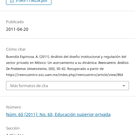
3-545-7756zzk.pdf
Publicado
2011-04-20
Cómo citar
Buendía Espinosa, A. (2011). Análisis del diseño institucional y regulación del
sector privado en México: Un acercamiento a su dinámica.
Reencuentro. Análisis
De Problemas Universitarios
, (60), 30–42. Recuperado a partir de
https://reencuentro.xoc.uam.mx/index.php/reencuentro/article/view/864
Más formatos de cita
Número
Núm. 60 (2011): No. 60, Educación superior privada
Sección