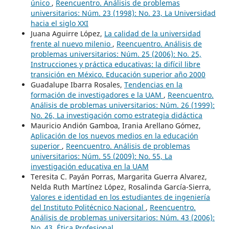
único
,
Reencuentro. Análisis de problemas
universitarios: Núm. 23 (1998): No. 23, La Universidad
hacia el siglo XXI
Juana Aguirre López,
La calidad de la universidad
frente al nuevo milenio
,
Reencuentro. Análisis de
problemas universitarios: Núm. 25 (2006): No. 25,
Instrucciones y práctica educativas: la difícil libre
transición en México. Educación superior año 2000
Guadalupe Ibarra Rosales,
Tendencias en la
formación de investigadores e la UAM
,
Reencuentro.
Análisis de problemas universitarios: Núm. 26 (1999):
No. 26, La investigación como estrategia didáctica
Mauricio Andión Gamboa, Irania Arellano Gómez,
Aplicación de los nuevos medios en la educación
superior
,
Reencuentro. Análisis de problemas
universitarios: Núm. 55 (2009): No. 55, La
investigación educativa en la UAM
Teresita C. Payán Porras, Margarita Guerra Alvarez,
Nelda Ruth Martínez López, Rosalinda García-Sierra,
Valores e identidad en los estudiantes de ingeniería
del Instituto Politécnico Nacional
,
Reencuentro.
Análisis de problemas universitarios: Núm. 43 (2006):
No. 43, Ética Profesional