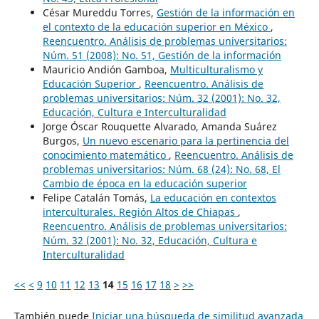
César Mureddu Torres,
Gestión de la información en
el contexto de la educación superior en México
,
Reencuentro. Análisis de problemas universitarios:
Núm. 51 (2008): No. 51, Gestión de la información
Mauricio Andión Gamboa,
Multiculturalismo y
Educación Superior
,
Reencuentro. Análisis de
problemas universitarios: Núm. 32 (2001): No. 32,
Educación, Cultura e Interculturalidad
Jorge Óscar Rouquette Alvarado, Amanda Suárez
Burgos,
Un nuevo escenario para la pertinencia del
conocimiento matemático
,
Reencuentro. Análisis de
problemas universitarios: Núm. 68 (24): No. 68, El
Cambio de época en la educación superior
Felipe Catalán Tomás,
La educación en contextos
interculturales. Región Altos de Chiapas
,
Reencuentro. Análisis de problemas universitarios:
Núm. 32 (2001): No. 32, Educación, Cultura e
Interculturalidad
<<
<
9
10
11
12
13
14
15
16
17
18
>
>>
También puede
Iniciar una búsqueda de similitud avanzada