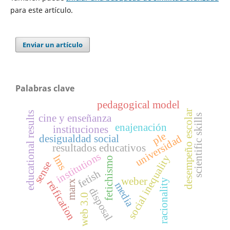
para este artículo.
Enviar un artículo
Palabras clave
pedagogical model
desempeño escolar
educational results
scientific skills
cine y enseñanza
enajenación
instituciones
ple
universidad
desigualdad social
resultados educativos
institutions
lms
social inequality
fetichismo
sense
fetish
weber
racionality
reification
marx
media
disposal
web 3.0