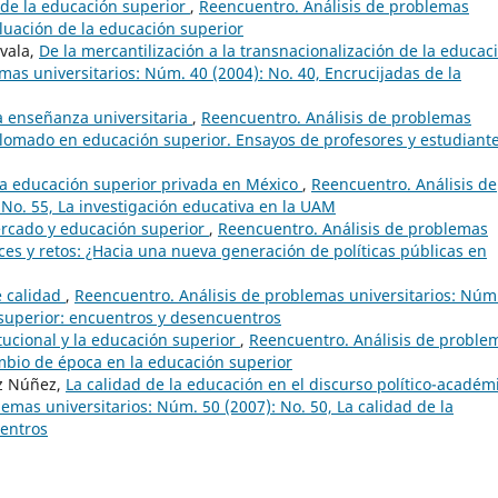
 de la educación superior
,
Reencuentro. Análisis de problemas
aluación de la educación superior
ovala,
De la mercantilización a la transnacionalización de la educac
mas universitarios: Núm. 40 (2004): No. 40, Encrucijadas de la
la enseñanza universitaria
,
Reencuentro. Análisis de problemas
iplomado en educación superior. Ensayos de profesores y estudiante
 la educación superior privada en México
,
Reencuentro. Análisis de
 No. 55, La investigación educativa en la UAM
ercado y educación superior
,
Reencuentro. Análisis de problemas
nces y retos: ¿Hacia una nueva generación de políticas públicas en
e calidad
,
Reencuentro. Análisis de problemas universitarios: Núm
n superior: encuentros y desencuentros
itucional y la educación superior
,
Reencuentro. Análisis de proble
ambio de época en la educación superior
ez Núñez,
La calidad de la educación en el discurso político-académ
emas universitarios: Núm. 50 (2007): No. 50, La calidad de la
uentros