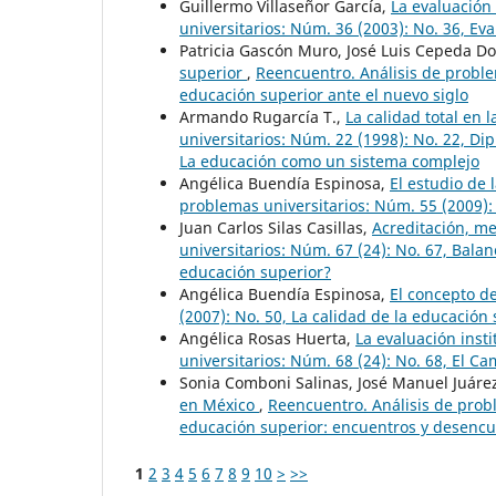
Guillermo Villaseñor García,
La evaluación
universitarios: Núm. 36 (2003): No. 36, Ev
Patricia Gascón Muro, José Luis Cepeda D
superior
,
Reencuentro. Análisis de proble
educación superior ante el nuevo siglo
Armando Rugarcía T.,
La calidad total en 
universitarios: Núm. 22 (1998): No. 22, D
La educación como un sistema complejo
Angélica Buendía Espinosa,
El estudio de
problemas universitarios: Núm. 55 (2009):
Juan Carlos Silas Casillas,
Acreditación, m
universitarios: Núm. 67 (24): No. 67, Bala
educación superior?
Angélica Buendía Espinosa,
El concepto d
(2007): No. 50, La calidad de la educació
Angélica Rosas Huerta,
La evaluación inst
universitarios: Núm. 68 (24): No. 68, El C
Sonia Comboni Salinas, José Manuel Juár
en México
,
Reencuentro. Análisis de probl
educación superior: encuentros y desenc
1
2
3
4
5
6
7
8
9
10
>
>>