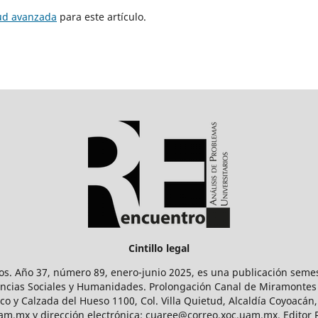
tud avanzada
para este artículo.
Cintillo legal
os. Año 37, número 89, enero-junio 2025, es una publicación sem
Ciencias Sociales y Humanidades. Prolongación Canal de Miramontes
ico y Calzada del Hueso 1100, Col. Villa Quietud, Alcaldía Coyoacán,
uam.mx y dirección electrónica: cuaree@correo.xoc.uam.mx. Editor