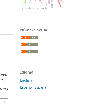
enajenación
universidad
web 3.0
marx
lms
desigualdad social
Número actual
Idioma
entro.
–57.
English
Español (España)
p/reen