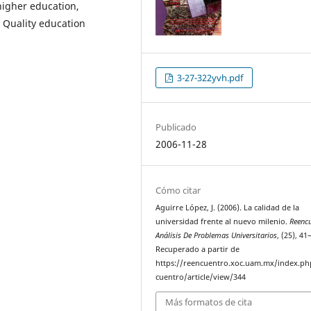
higher education,
, Quality education
3-27-322yvh.pdf
Publicado
2006-11-28
Cómo citar
Aguirre López, J. (2006). La calidad de la
universidad frente al nuevo milenio.
Reencu
Análisis De Problemas Universitarios
, (25), 41
Recuperado a partir de
https://reencuentro.xoc.uam.mx/index.ph
cuentro/article/view/344
Más formatos de cita