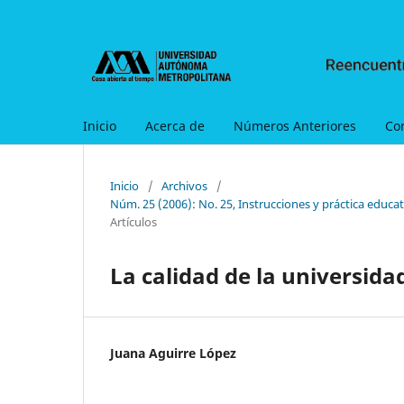
Inicio
Acerca de
Números Anteriores
Co
Inicio
/
Archivos
/
Núm. 25 (2006): No. 25, Instrucciones y práctica educati
Artículos
La calidad de la universida
Juana Aguirre López