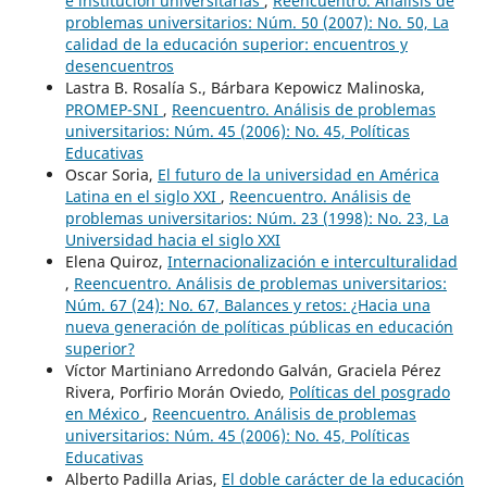
e institución universitarias
,
Reencuentro. Análisis de
problemas universitarios: Núm. 50 (2007): No. 50, La
calidad de la educación superior: encuentros y
desencuentros
Lastra B. Rosalía S., Bárbara Kepowicz Malinoska,
PROMEP-SNI
,
Reencuentro. Análisis de problemas
universitarios: Núm. 45 (2006): No. 45, Políticas
Educativas
Oscar Soria,
El futuro de la universidad en América
Latina en el siglo XXI
,
Reencuentro. Análisis de
problemas universitarios: Núm. 23 (1998): No. 23, La
Universidad hacia el siglo XXI
Elena Quiroz,
Internacionalización e interculturalidad
,
Reencuentro. Análisis de problemas universitarios:
Núm. 67 (24): No. 67, Balances y retos: ¿Hacia una
nueva generación de políticas públicas en educación
superior?
Víctor Martiniano Arredondo Galván, Graciela Pérez
Rivera, Porfirio Morán Oviedo,
Políticas del posgrado
en México
,
Reencuentro. Análisis de problemas
universitarios: Núm. 45 (2006): No. 45, Políticas
Educativas
Alberto Padilla Arias,
El doble carácter de la educación