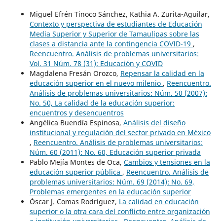
Miguel Efrén Tinoco Sánchez, Kathia A. Zurita-Aguilar,
Contexto y perspectiva de estudiantes de Educación
Media Superior y Superior de Tamaulipas sobre las
clases a distancia ante la contingencia COVID-19
,
Reencuentro. Análisis de problemas universitarios:
Vol. 31 Núm. 78 (31): Educación y COVID
Magdalena Fresán Orozco,
Repensar la calidad en la
educación superior en el nuevo milenio
,
Reencuentro.
Análisis de problemas universitarios: Núm. 50 (2007):
No. 50, La calidad de la educación superior:
encuentros y desencuentros
Angélica Buendía Espinosa,
Análisis del diseño
institucional y regulación del sector privado en México
,
Reencuentro. Análisis de problemas universitarios:
Núm. 60 (2011): No. 60, Educación superior privada
Pablo Mejía Montes de Oca,
Cambios y tensiones en la
educación superior pública
,
Reencuentro. Análisis de
problemas universitarios: Núm. 69 (2014): No. 69,
Problemas emergentes en la educación superior
Óscar J. Comas Rodríguez,
La calidad en educación
superior o la otra cara del conflicto entre organización