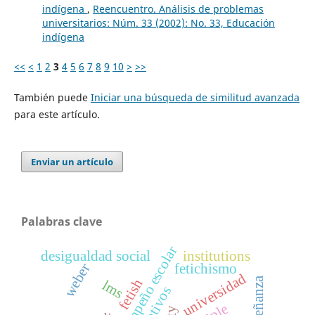
indígena
,
Reencuentro. Análisis de problemas
universitarios: Núm. 33 (2002): No. 33, Educación
indígena
<<
<
1
2
3
4
5
6
7
8
9
10
>
>>
También puede
Iniciar una búsqueda de similitud avanzada
para este artículo.
Enviar un artículo
Palabras clave
desempeño escolar
desigualdad social
institutions
weber
fetichismo
universidad
fetish
lms
ple