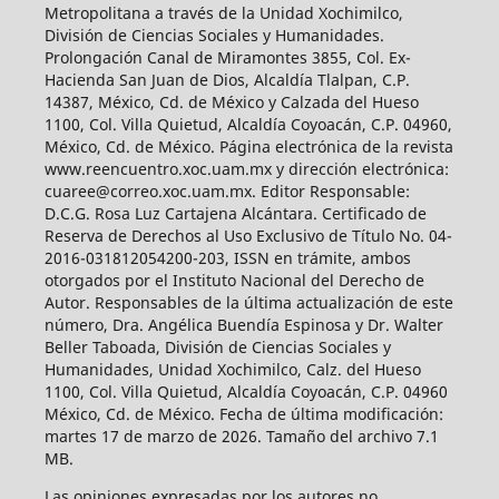
Metropolitana a través de la Unidad Xochimilco,
División de Ciencias Sociales y Humanidades.
Prolongación Canal de Miramontes 3855, Col. Ex-
Hacienda San Juan de Dios, Alcaldía Tlalpan, C.P.
14387, México, Cd. de México y Calzada del Hueso
1100, Col. Villa Quietud, Alcaldía Coyoacán, C.P. 04960,
México, Cd. de México. Página electrónica de la revista
www.reencuentro.xoc.uam.mx y dirección electrónica:
cuaree@correo.xoc.uam.mx. Editor Responsable:
D.C.G. Rosa Luz Cartajena Alcántara. Certificado de
Reserva de Derechos al Uso Exclusivo de Título No. 04-
2016-031812054200-203, ISSN en trámite, ambos
otorgados por el Instituto Nacional del Derecho de
Autor. Responsables de la última actualización de este
número, Dra. Angélica Buendía Espinosa y Dr. Walter
Beller Taboada, División de Ciencias Sociales y
Humanidades, Unidad Xochimilco, Calz. del Hueso
1100, Col. Villa Quietud, Alcaldía Coyoacán, C.P. 04960
México, Cd. de México. Fecha de última modificación:
martes 17 de marzo de 2026. Tamaño del archivo 7.1
MB.
Las opiniones expresadas por los autores no