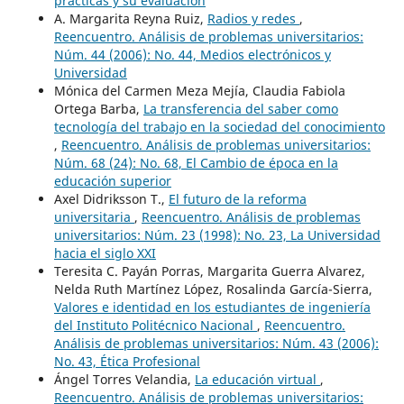
prácticas y su evaluación
A. Margarita Reyna Ruiz,
Radios y redes
,
Reencuentro. Análisis de problemas universitarios:
Núm. 44 (2006): No. 44, Medios electrónicos y
Universidad
Mónica del Carmen Meza Mejía, Claudia Fabiola
Ortega Barba,
La transferencia del saber como
tecnología del trabajo en la sociedad del conocimiento
,
Reencuentro. Análisis de problemas universitarios:
Núm. 68 (24): No. 68, El Cambio de época en la
educación superior
Axel Didriksson T.,
El futuro de la reforma
universitaria
,
Reencuentro. Análisis de problemas
universitarios: Núm. 23 (1998): No. 23, La Universidad
hacia el siglo XXI
Teresita C. Payán Porras, Margarita Guerra Alvarez,
Nelda Ruth Martínez López, Rosalinda García-Sierra,
Valores e identidad en los estudiantes de ingeniería
del Instituto Politécnico Nacional
,
Reencuentro.
Análisis de problemas universitarios: Núm. 43 (2006):
No. 43, Ética Profesional
Ángel Torres Velandia,
La educación virtual
,
Reencuentro. Análisis de problemas universitarios: