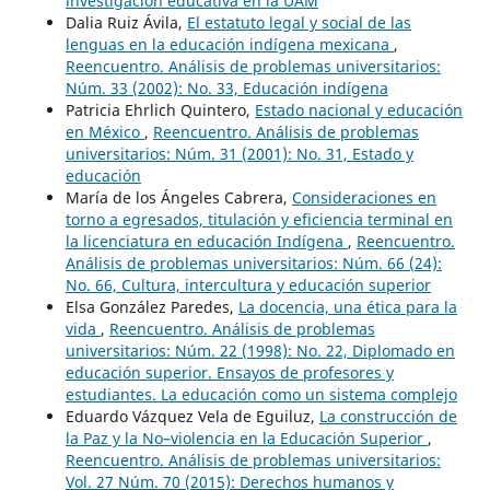
investigación educativa en la UAM
Dalia Ruiz Ávila,
El estatuto legal y social de las
lenguas en la educación indígena mexicana
,
Reencuentro. Análisis de problemas universitarios:
Núm. 33 (2002): No. 33, Educación indígena
Patricia Ehrlich Quintero,
Estado nacional y educación
en México
,
Reencuentro. Análisis de problemas
universitarios: Núm. 31 (2001): No. 31, Estado y
educación
María de los Ángeles Cabrera,
Consideraciones en
torno a egresados, titulación y eficiencia terminal en
la licenciatura en educación Indígena
,
Reencuentro.
Análisis de problemas universitarios: Núm. 66 (24):
No. 66, Cultura, intercultura y educación superior
Elsa González Paredes,
La docencia, una ética para la
vida
,
Reencuentro. Análisis de problemas
universitarios: Núm. 22 (1998): No. 22, Diplomado en
educación superior. Ensayos de profesores y
estudiantes. La educación como un sistema complejo
Eduardo Vázquez Vela de Eguiluz,
La construcción de
la Paz y la No–violencia en la Educación Superior
,
Reencuentro. Análisis de problemas universitarios:
Vol. 27 Núm. 70 (2015): Derechos humanos y