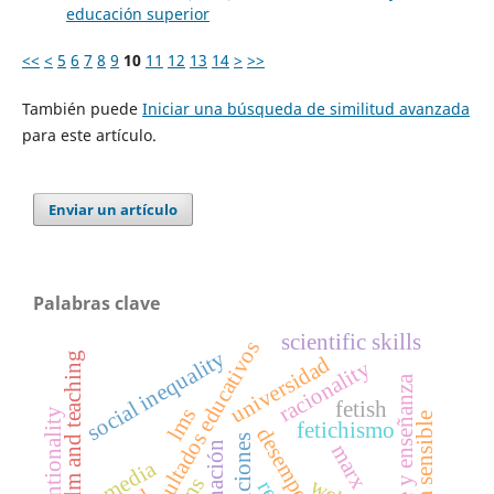
educación superior
<<
<
5
6
7
8
9
10
11
12
13
14
>
>>
También puede
Iniciar una búsqueda de similitud avanzada
para este artículo.
Enviar un artículo
Palabras clave
scientific skills
resultados educativos
social inequality
film and teaching
universidad
racionality
cine y enseñanza
fetish
lms
intentionality
fetichismo
instituciones
marx
media