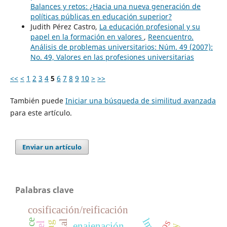
Balances y retos: ¿Hacia una nueva generación de
políticas públicas en educación superior?
Judith Pérez Castro,
La educación profesional y su
papel en la formación en valores
,
Reencuentro.
Análisis de problemas universitarios: Núm. 49 (2007):
No. 49, Valores en las profesiones universitarias
<<
<
1
2
3
4
5
6
7
8
9
10
>
>>
También puede
Iniciar una búsqueda de similitud avanzada
para este artículo.
Enviar un artículo
Palabras clave
cosificación/reificación
lms
enajenación