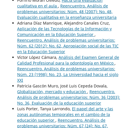
Porfirio Morán Oviedo,
Hacia una evaluación
cualitativa en el aula
,
Reencuentro. Análisis de
problemas universitarios: Núm. 48 (2007): No. 48,
Evaluación cualitativa en la enseñanza universitaria
Adriana Díaz Manrique, Alejandro Canales Cruz,
Aplicación de las Tecnologías de la Información y
Comunicación en la Educación Superior
,
Reencuentro. Análisis de problemas universitarios:
Núm. 62 (2012): No. 62, Apropiación social de las TIC
en la Educación Superior
Víctor López Cámara,
Análisis del Examen General de
Calidad Profesional para la odontología en México
,
Reencuentro. Análisis de problemas universitarios:
Núm. 23 (1998): No. 23, La Universidad hacia el siglo
XXI
Patricia Gascón Muro, José Luis Cepeda Dovala,
Globalización, mercado y educación
,
Reencuentro.
Análisis de problemas universitarios: Núm. 36 (2003):
No. 36, Evaluación de la educación superior
Luis Porter, Tanya Larrondo,
El papel del arte y las
zonas autónomas temporales en el cambio de la
educación superior
,
Reencuentro. Análisis de
problemas universitarios: Núm. 67 (24): No. 67,