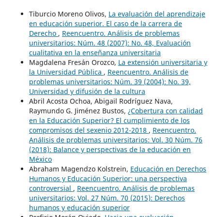
Tiburcio Moreno Olivos,
La evaluación del aprendizaje
en educación superior. El caso de la carrera de
Derecho
,
Reencuentro. Análisis de problemas
universitarios: Núm. 48 (2007): No. 48, Evaluación
cualitativa en la enseñanza universitaria
Magdalena Fresán Orozco,
La extensión universitaria y
la Universidad Pública
,
Reencuentro. Análisis de
problemas universitarios: Núm. 39 (2004): No. 39,
Universidad y difusión de la cultura
Abril Acosta Ochoa, Abigail Rodríguez Nava,
Raymundo G. Jiménez Bustos,
¿Cobertura con calidad
en la Educación Superior? El cumplimiento de los
compromisos del sexenio 2012-2018
,
Reencuentro.
Análisis de problemas universitarios: Vol. 30 Núm. 76
(2018): Balance y perspectivas de la educación en
México
Abraham Magendzo Kolstrein,
Educación en Derechos
Humanos y Educación Superior: una perspectiva
controversial
,
Reencuentro. Análisis de problemas
universitarios: Vol. 27 Núm. 70 (2015): Derechos
humanos y educación superior