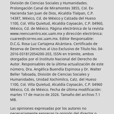
División de Ciencias Sociales y Humanidades.
Prolongación Canal de Miramontes 3855, Col. Ex-
Hacienda San Juan de Dios, Alcaldía Tlalpan, C.P.
14387, México, Cd. de México y Calzada del Hueso
1100, Col. Villa Quietud, Alcaldía Coyoacán, C.P. 04960,
México, Cd. de México. Página electrónica de la revista
www.reencuentro.xoc.uam.mx y dirección electrónica:
cuaree@correo.xoc.uam.mx. Editor Responsable:
D.C.G. Rosa Luz Cartajena Alcántara. Certificado de
Reserva de Derechos al Uso Exclusivo de Título No. 04-
2016-031812054200-203, ISSN en trámite, ambos
otorgados por el Instituto Nacional del Derecho de
Autor. Responsables de la última actualización de este
número, Dra. Angélica Buendía Espinosa y Dr. Walter
Beller Taboada, División de Ciencias Sociales y
Humanidades, Unidad Xochimilco, Calz. del Hueso
1100, Col. Villa Quietud, Alcaldía Coyoacán, C.P. 04960
México, Cd. de México. Fecha de última modificación:
martes 17 de marzo de 2026. Tamaño del archivo 7.1
MB.
Las opiniones expresadas por los autores no
necesariamente expresan la opinión del director o