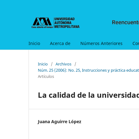
Inicio
Acerca de
Números Anteriores
Co
Inicio
/
Archivos
/
Núm. 25 (2006): No. 25, Instrucciones y práctica educati
Artículos
La calidad de la universida
Juana Aguirre López