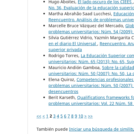
Hugo Aboites,
El lado oscuro de los CIEES
No. 36, Evaluación de la educación superi
Martha Abrahão Saad Lucchesi,
Educación
Reencuentro. Análisis de problemas univer
Marcelle Bruce Vázquez del Mercado,
Glob
problemas universitarios: Núm. 54 (2009): 
Silvia Gutiérrez Vidrio, Yazmín Margarita 
en el diario El Universal
,
Reencuentro. Aná
superior privada
Rodrigo Torres,
La Educación Superior co
universitarios: Núm. 65 (2013): No. 65, Su
Mauricio Andión Gamboa,
Sobre la calida
universitarios: Núm. 50 (2007): No. 50, La
Elena Quiroz,
Competencias profesionales 
problemas universitarios: Núm. 50 (2007): 
desencuentros
Berit Karseth,
Qualifications frameworks 
problemas universitarios: Vol. 22 Núm. 58 
<<
<
1
2
3
4
5
6
7
8
9
10
>
>>
También puede
Iniciar una búsqueda de simili