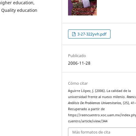
higher education,
, Quality education
3-27-322yvh.pdf
Publicado
2006-11-28
Cómo citar
Aguirre López, J. (2006). La calidad de la
universidad frente al nuevo milenio.
Reencu
Análisis De Problemas Universitarios
, (25), 41
Recuperado a partir de
https://reencuentro.xoc.uam.mx/index.ph
cuentro/article/view/344
Más formatos de cita