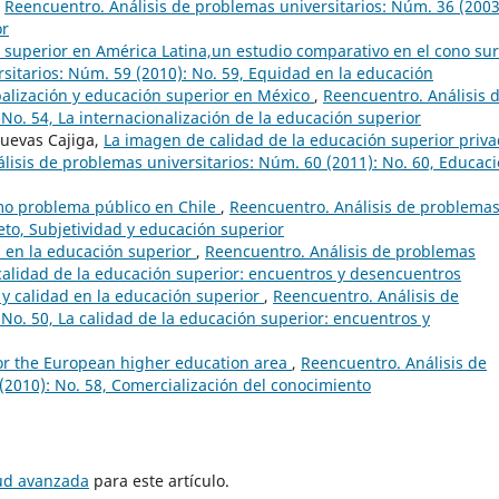
,
Reencuentro. Análisis de problemas universitarios: Núm. 36 (2003
or
 superior en América Latina,un estudio comparativo en el cono su
sitarios: Núm. 59 (2010): No. 59, Equidad en la educación
alización y educación superior en México
,
Reencuentro. Análisis 
No. 54, La internacionalización de la educación superior
Cuevas Cajiga,
La imagen de calidad de la educación superior priv
lisis de problemas universitarios: Núm. 60 (2011): No. 60, Educac
mo problema público en Chile
,
Reencuentro. Análisis de problema
jeto, Subjetividad y educación superior
d en la educación superior
,
Reencuentro. Análisis de problemas
 calidad de la educación superior: encuentros y desencuentros
y calidad en la educación superior
,
Reencuentro. Análisis de
No. 50, La calidad de la educación superior: encuentros y
for the European higher education area
,
Reencuentro. Análisis de
(2010): No. 58, Comercialización del conocimiento
tud avanzada
para este artículo.