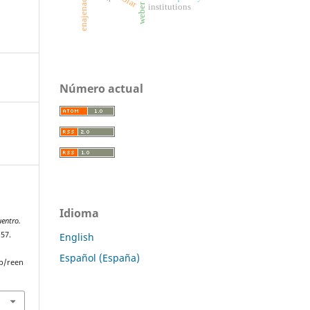
enajenación
weber
institutions
Número actual
Idioma
entro.
–57.
English
Español (España)
p/reen