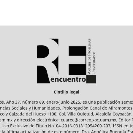
Cintillo legal
os. Año 37, número 89, enero-junio 2025, es una publicación sem
Ciencias Sociales y Humanidades. Prolongación Canal de Miramontes
ico y Calzada del Hueso 1100, Col. Villa Quietud, Alcaldía Coyoacán,
uam.mx y dirección electrónica: cuaree@correo.xoc.uam.mx. Editor
l Uso Exclusivo de Título No. 04-2016-031812054200-203, ISSN en tr
 última actualización de este número, Dra. Angélica Buendía Esp