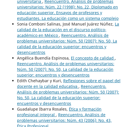
universitaria
,
Reencuentro. Análisis de problemas
universitarios: Núm. 22 (1998): No. 22, Diplomado en
educación superior. Ensayos de profesores y
estudiantes. La educación como un sistema complejo
Sonia Comboni Salinas, José Manuel Juárez Núñez,
La
calidad de la educación en el discurso político-
académico en México
,
Reencuentro. Análisis de
problemas universitarios: Núm. 50 (2007): No. 50, La
calidad de la educación superior: encuentros y
desencuentros
Angélica Buendía Espinosa,
El concepto de calidad
,
Reencuentro. Análisis de problemas universitarios:
Núm. 50 (2007): No. 50, La calidad de la educación
superior: encuentros y desencuentros
Edith Chehaybar y Kuri,
Reflexiones sobre el papel del
docente en la calidad educativa
,
Reencuentro.
Análisis de problemas universitarios: Núm. 50 (2007):
No. 50, La calidad de la educación superior:
encuentros y desencuentros
Guadalupe Ibarra Rosales,
Ética y formación
profesional integral
,
Reencuentro. Análisis de
problemas universitarios: Núm. 43 (2006): No. 43,
Ética Profesional