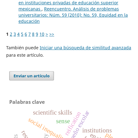
en instituciones privadas de educación superior
mexicanas
,
Reencuentro. Análisis de problemas
universitarios: Núm. 59 (2010): No. 59, Equidad en la
educación
1
2
3
4
5
6
7
8
9
10
>
>>
También puede
Iniciar una búsqueda de similitud avanzada
para este artículo.
Enviar un artículo
Palabras clave
scientific skills
desempeño escolar
reification
social inequality
sense
institutions
ple