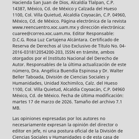
Hacienda San Juan de Dios, Alcaldía Tlalpan, C.P.
14387, México, Cd. de México y Calzada del Hueso
1100, Col. Villa Quietud, Alcaldía Coyoacán, C.P. 04960,
México, Cd. de México. Página electrónica de la revista
www.reencuentro.xoc.uam.mx y dirección electrónica:
cuaree@correo.xoc.uam.mx. Editor Responsable:
D.C.G. Rosa Luz Cartajena Alcántara. Certificado de
Reserva de Derechos al Uso Exclusivo de Título No. 04-
2016-031812054200-203, ISSN en trámite, ambos
otorgados por el Instituto Nacional del Derecho de
Autor. Responsables de la última actualización de este
número, Dra. Angélica Buendía Espinosa y Dr. Walter
Beller Taboada, División de Ciencias Sociales y
Humanidades, Unidad Xochimilco, Calz. del Hueso
1100, Col. Villa Quietud, Alcaldía Coyoacán, C.P. 04960
México, Cd. de México. Fecha de última modificación:
martes 17 de marzo de 2026. Tamaño del archivo 7.1
MB.
Las opiniones expresadas por los autores no
necesariamente expresan la opinión del director o
editor en jefe, ni una postura oficial de la División de
Ciencias Sociales y Humanidades o de esta casa de