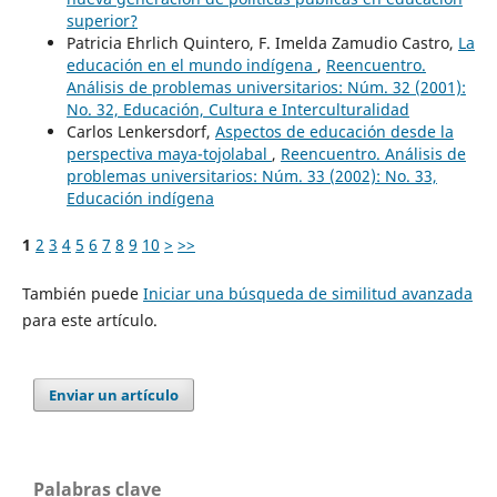
superior?
Patricia Ehrlich Quintero, F. Imelda Zamudio Castro,
La
educación en el mundo indígena
,
Reencuentro.
Análisis de problemas universitarios: Núm. 32 (2001):
No. 32, Educación, Cultura e Interculturalidad
Carlos Lenkersdorf,
Aspectos de educación desde la
perspectiva maya-tojolabal
,
Reencuentro. Análisis de
problemas universitarios: Núm. 33 (2002): No. 33,
Educación indígena
1
2
3
4
5
6
7
8
9
10
>
>>
También puede
Iniciar una búsqueda de similitud avanzada
para este artículo.
Enviar un artículo
Palabras clave