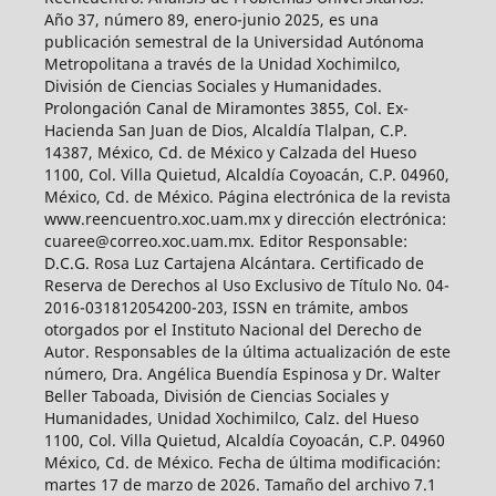
Año 37, número 89, enero-junio 2025, es una
publicación semestral de la Universidad Autónoma
Metropolitana a través de la Unidad Xochimilco,
División de Ciencias Sociales y Humanidades.
Prolongación Canal de Miramontes 3855, Col. Ex-
Hacienda San Juan de Dios, Alcaldía Tlalpan, C.P.
14387, México, Cd. de México y Calzada del Hueso
1100, Col. Villa Quietud, Alcaldía Coyoacán, C.P. 04960,
México, Cd. de México. Página electrónica de la revista
www.reencuentro.xoc.uam.mx y dirección electrónica:
cuaree@correo.xoc.uam.mx. Editor Responsable:
D.C.G. Rosa Luz Cartajena Alcántara. Certificado de
Reserva de Derechos al Uso Exclusivo de Título No. 04-
2016-031812054200-203, ISSN en trámite, ambos
otorgados por el Instituto Nacional del Derecho de
Autor. Responsables de la última actualización de este
número, Dra. Angélica Buendía Espinosa y Dr. Walter
Beller Taboada, División de Ciencias Sociales y
Humanidades, Unidad Xochimilco, Calz. del Hueso
1100, Col. Villa Quietud, Alcaldía Coyoacán, C.P. 04960
México, Cd. de México. Fecha de última modificación:
martes 17 de marzo de 2026. Tamaño del archivo 7.1