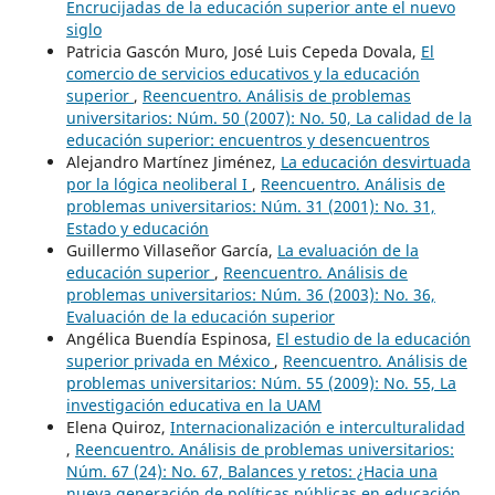
Encrucijadas de la educación superior ante el nuevo
siglo
Patricia Gascón Muro, José Luis Cepeda Dovala,
El
comercio de servicios educativos y la educación
superior
,
Reencuentro. Análisis de problemas
universitarios: Núm. 50 (2007): No. 50, La calidad de la
educación superior: encuentros y desencuentros
Alejandro Martínez Jiménez,
La educación desvirtuada
por la lógica neoliberal I
,
Reencuentro. Análisis de
problemas universitarios: Núm. 31 (2001): No. 31,
Estado y educación
Guillermo Villaseñor García,
La evaluación de la
educación superior
,
Reencuentro. Análisis de
problemas universitarios: Núm. 36 (2003): No. 36,
Evaluación de la educación superior
Angélica Buendía Espinosa,
El estudio de la educación
superior privada en México
,
Reencuentro. Análisis de
problemas universitarios: Núm. 55 (2009): No. 55, La
investigación educativa en la UAM
Elena Quiroz,
Internacionalización e interculturalidad
,
Reencuentro. Análisis de problemas universitarios:
Núm. 67 (24): No. 67, Balances y retos: ¿Hacia una
nueva generación de políticas públicas en educación