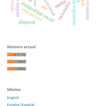
resultados educativos
universidad
media
racionality
desigualdad social
ple
institutions
disposal
Número actual
Idioma
English
Español (España)