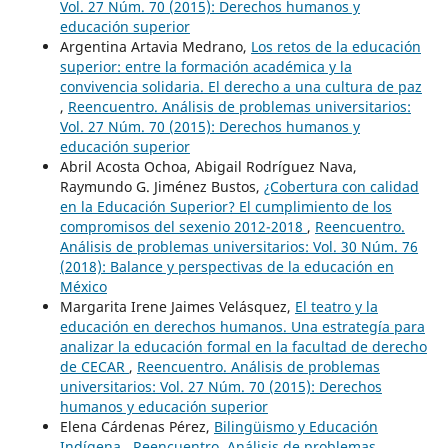
Vol. 27 Núm. 70 (2015): Derechos humanos y
educación superior
Argentina Artavia Medrano,
Los retos de la educación
superior: entre la formación académica y la
convivencia solidaria. El derecho a una cultura de paz
,
Reencuentro. Análisis de problemas universitarios:
Vol. 27 Núm. 70 (2015): Derechos humanos y
educación superior
Abril Acosta Ochoa, Abigail Rodríguez Nava,
Raymundo G. Jiménez Bustos,
¿Cobertura con calidad
en la Educación Superior? El cumplimiento de los
compromisos del sexenio 2012-2018
,
Reencuentro.
Análisis de problemas universitarios: Vol. 30 Núm. 76
(2018): Balance y perspectivas de la educación en
México
Margarita Irene Jaimes Velásquez,
El teatro y la
educación en derechos humanos. Una estrategía para
analizar la educación formal en la facultad de derecho
de CECAR
,
Reencuentro. Análisis de problemas
universitarios: Vol. 27 Núm. 70 (2015): Derechos
humanos y educación superior
Elena Cárdenas Pérez,
Bilingüismo y Educación
Indígena
,
Reencuentro. Análisis de problemas