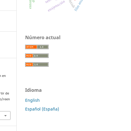
sense
fetish
enajenación
Número actual
n en
Idioma
rtir de
p/reen
English
Español (España)