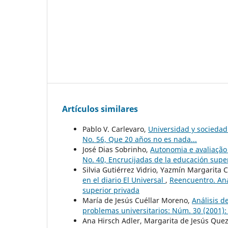
Artículos similares
Pablo V. Carlevaro,
Universidad y socieda
No. 56, Que 20 años no es nada...
José Dias Sobrinho,
Autonomia e avaliaçã
No. 40, Encrucijadas de la educación super
Silvia Gutiérrez Vidrio, Yazmín Margarita 
en el diario El Universal
,
Reencuentro. Aná
superior privada
María de Jesús Cuéllar Moreno,
Análisis 
problemas universitarios: Núm. 30 (2001):
Ana Hirsch Adler, Margarita de Jesús Que