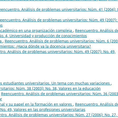
eencuentro. Análisis de problemas universitarios: Núm. 41 (2004): 
eencuentro. Análisis de problemas universitarios: Núm. 49 (2007):
as
 académico en una organización compleja
,
Reencuentro. Análisis d
No. 4, Universidad y producción de conocimientos
ia
,
Reencuentro. Análisis de problemas universitarios: Núm. 6 (200
mientos: ¿Hacia dónde va la docencia universitaria?
ro. Análisis de problemas universitarios: Núm. 49 (2007): No. 49,
os estudiantes universitarios. Un tema con muchas variaciones
,
sitarios: Núm. 38 (2003): No. 38, Valores en la educación
,
Reencuentro. Análisis de problemas universitarios: Núm. 36 (2003
or
nal y su papel en la formación en valores
,
Reencuentro. Análisis d
No. 49, Valores en las profesiones universitarias
tro. Análisis de problemas universitarios: Núm. 27 (2006): No. 27,