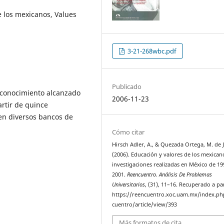
e los mexicanos, Values
3-21-268wbc.pdf
Publicado
e conocimiento alcanzado
2006-11-23
artir de quince
 en diversos bancos de
Cómo citar
Hirsch Adler, A., & Quezada Ortega, M. de J
(2006). Educación y valores de los mexican
investigaciones realizadas en México de 19
2001.
Reencuentro. Análisis De Problemas
Universitarios
, (31), 11–16. Recuperado a pa
https://reencuentro.xoc.uam.mx/index.ph
cuentro/article/view/393
Más formatos de cita