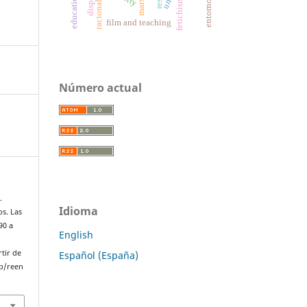
disposal
racionality
fetichismo
marx
film and teaching
Número actual
.
Idioma
os. Las
90 a
English
rtir de
Español (España)
p/reen