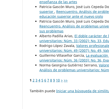
enseñanza de las artes
Patricia Gascón Muro, José Luis Cepeda D
superior
,
Reencuentro. Análisis de proble
educación superior ante el nuevo siglo
Patricia Gascón Muro, José Luis Cepeda D
Reencuentro. Análisis de problemas univer
sus problemas
Alberto Padilla Arias,
El doble carácter de
universitarios: Núm. 33 (2002): No. 33, E
Rodrigo López Zavala,
Valores profesional
universitarios: Núm. 49 (2007): No. 49, Val
Guillermo Villaseñor García,
La evaluación
universitarios: Núm. 36 (2003): No. 36, Ev
Norma Georgina Gutiérrez Serrano,
Valor
Análisis de problemas universitarios: Núm.
1
2
3
4
5
6
7
8
9
10
>
>>
También puede
Iniciar una búsqueda de simili