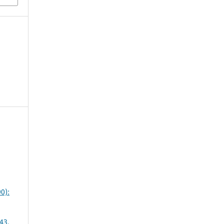
0):
43,