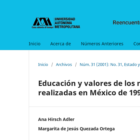
Inicio
Acerca de
Números Anteriores
Co
Inicio
/
Archivos
/
Núm. 31 (2001): No. 31, Estado 
Educación y valores de los
realizadas en México de 199
Ana Hirsch Adler
Margarita de Jesús Quezada Ortega