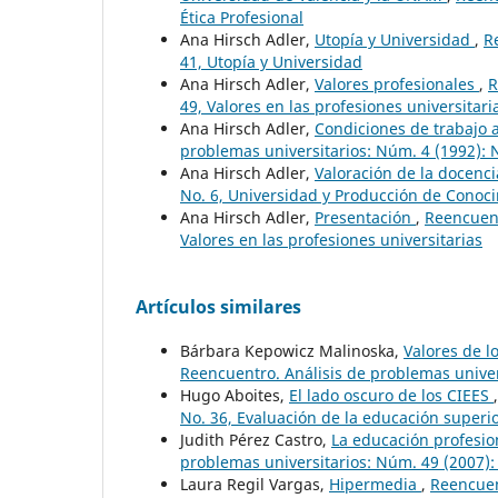
Ética Profesional
Ana Hirsch Adler,
Utopía y Universidad
,
R
41, Utopía y Universidad
Ana Hirsch Adler,
Valores profesionales
,
R
49, Valores en las profesiones universitari
Ana Hirsch Adler,
Condiciones de trabajo
problemas universitarios: Núm. 4 (1992): 
Ana Hirsch Adler,
Valoración de la docenc
No. 6, Universidad y Producción de Conoci
Ana Hirsch Adler,
Presentación
,
Reencuent
Valores en las profesiones universitarias
Artículos similares
Bárbara Kepowicz Malinoska,
Valores de l
Reencuentro. Análisis de problemas univer
Hugo Aboites,
El lado oscuro de los CIEES
No. 36, Evaluación de la educación superi
Judith Pérez Castro,
La educación profesio
problemas universitarios: Núm. 49 (2007): 
Laura Regil Vargas,
Hipermedia
,
Reencuen