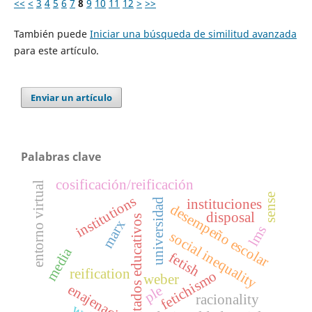
<<
<
3
4
5
6
7
8
9
10
11
12
>
>>
También puede
Iniciar una búsqueda de similitud avanzada
para este artículo.
Enviar un artículo
Palabras clave
cosificación/reificación
entorno virtual
sense
institutions
universidad
instituciones
desempeño escolar
disposal
resultados educativos
marx
lms
social inequality
media
fetish
reification
fetichismo
weber
enajenación
ple
racionality