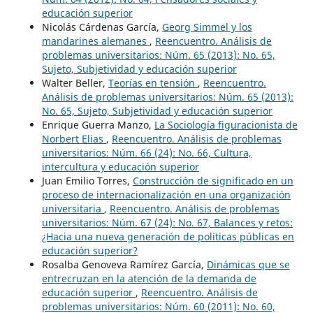
educación superior
Nicolás Cárdenas García,
Georg Simmel y los
mandarines alemanes
,
Reencuentro. Análisis de
problemas universitarios: Núm. 65 (2013): No. 65,
Sujeto, Subjetividad y educación superior
Walter Beller,
Teorías en tensión
,
Reencuentro.
Análisis de problemas universitarios: Núm. 65 (2013):
No. 65, Sujeto, Subjetividad y educación superior
Enrique Guerra Manzo,
La Sociología figuracionista de
Norbert Elias
,
Reencuentro. Análisis de problemas
universitarios: Núm. 66 (24): No. 66, Cultura,
intercultura y educación superior
Juan Emilio Torres,
Construcción de significado en un
proceso de internacionalización en una organización
universitaria
,
Reencuentro. Análisis de problemas
universitarios: Núm. 67 (24): No. 67, Balances y retos:
¿Hacia una nueva generación de políticas públicas en
educación superior?
Rosalba Genoveva Ramírez García,
Dinámicas que se
entrecruzan en la atención de la demanda de
educación superior
,
Reencuentro. Análisis de
problemas universitarios: Núm. 60 (2011): No. 60,