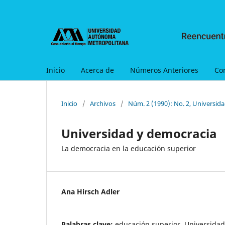
Inicio
Acerca de
Números Anteriores
Co
Inicio
/
Archivos
/
Núm. 2 (1990): No. 2, Universid
Universidad y democracia
La democracia en la educación superior
Ana Hirsch Adler
Palabras clave:
educación superior, Universida