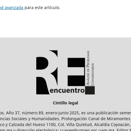
tud avanzada
para este artículo.
Cintillo legal
os. Año 37, número 89, enero-junio 2025, es una publicación sem
Ciencias Sociales y Humanidades. Prolongación Canal de Miramontes
ico y Calzada del Hueso 1100, Col. Villa Quietud, Alcaldía Coyoacán,
uam.mx y dirección electrónica: cuaree@correo.xoc.uam.mx. Editor