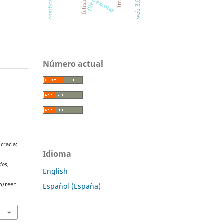
lms
web 3.0
fetish
ple
Número actual
cracia:
Idioma
rios
,
English
p/reen
Español (España)