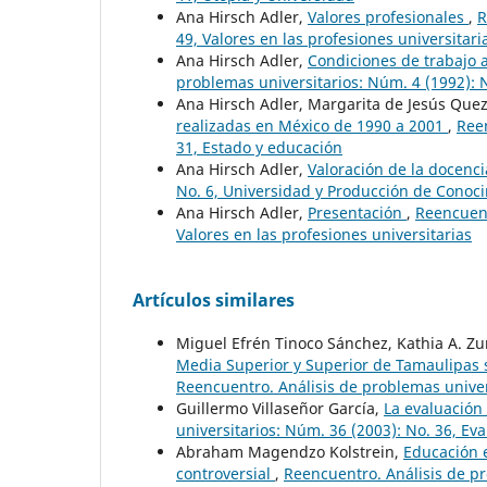
Ana Hirsch Adler,
Valores profesionales
,
R
49, Valores en las profesiones universitari
Ana Hirsch Adler,
Condiciones de trabajo
problemas universitarios: Núm. 4 (1992): 
Ana Hirsch Adler, Margarita de Jesús Que
realizadas en México de 1990 a 2001
,
Reen
31, Estado y educación
Ana Hirsch Adler,
Valoración de la docenc
No. 6, Universidad y Producción de Conoci
Ana Hirsch Adler,
Presentación
,
Reencuent
Valores en las profesiones universitarias
Artículos similares
Miguel Efrén Tinoco Sánchez, Kathia A. Zu
Media Superior y Superior de Tamaulipas s
Reencuentro. Análisis de problemas univer
Guillermo Villaseñor García,
La evaluación
universitarios: Núm. 36 (2003): No. 36, Ev
Abraham Magendzo Kolstrein,
Educación 
controversial
,
Reencuentro. Análisis de p