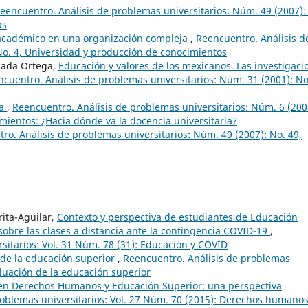
eencuentro. Análisis de problemas universitarios: Núm. 49 (2007):
as
 académico en una organización compleja
,
Reencuentro. Análisis d
No. 4, Universidad y producción de conocimientos
zada Ortega,
Educación y valores de los mexicanos. Las investigaci
cuentro. Análisis de problemas universitarios: Núm. 31 (2001): No
ia
,
Reencuentro. Análisis de problemas universitarios: Núm. 6 (200
mientos: ¿Hacia dónde va la docencia universitaria?
ro. Análisis de problemas universitarios: Núm. 49 (2007): No. 49,
rita-Aguilar,
Contexto y perspectiva de estudiantes de Educación
obre las clases a distancia ante la contingencia COVID-19
,
sitarios: Vol. 31 Núm. 78 (31): Educación y COVID
 de la educación superior
,
Reencuentro. Análisis de problemas
aluación de la educación superior
en Derechos Humanos y Educación Superior: una perspectiva
roblemas universitarios: Vol. 27 Núm. 70 (2015): Derechos humanos