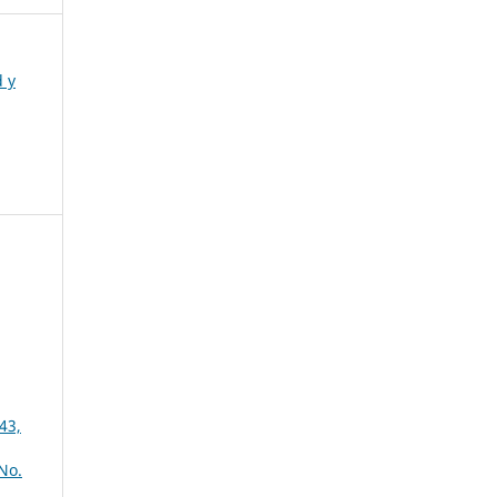
d y
43,
No.