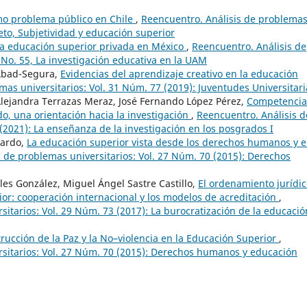
mo problema público en Chile
,
Reencuentro. Análisis de problema
jeto, Subjetividad y educación superior
 la educación superior privada en México
,
Reencuentro. Análisis de
 No. 55, La investigación educativa en la UAM
Abad-Segura,
Evidencias del aprendizaje creativo en la educación
as universitarios: Vol. 31 Núm. 77 (2019): Juventudes Universitari
lejandra Terrazas Meraz, José Fernando López Pérez,
Competencia
o, una orientación hacia la investigación
,
Reencuentro. Análisis d
(2021): La enseñanza de la investigación en los posgrados I
lardo,
La educación superior vista desde los derechos humanos y e
 de problemas universitarios: Vol. 27 Núm. 70 (2015): Derechos
les González, Miguel Ángel Sastre Castillo,
El ordenamiento jurídi
or: cooperación internacional y los modelos de acreditación
,
itarios: Vol. 29 Núm. 73 (2017): La burocratización de la educació
trucción de la Paz y la No–violencia en la Educación Superior
,
rsitarios: Vol. 27 Núm. 70 (2015): Derechos humanos y educación