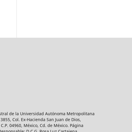
estral de la Universidad Autónoma Metropolitana
 3855, Col. Ex-Hacienda San Juan de Dios,
 C.P. 04960, México, Cd. de México. Página
 Responsable: D.C.G. Rosa Luz Cartajena