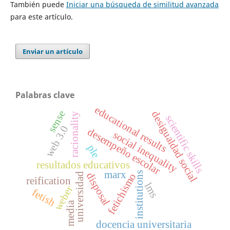
También puede
Iniciar una búsqueda de similitud avanzada
para este artículo.
Enviar un artículo
Palabras clave
educational results
sense
desigualdad social
racionality
scientific skills
web 3.0
desempeño escolar
social inequality
ple
resultados educativos
marx
institutions
disposal
fetichismo
universidad
reification
lms
weber
fetish
media
docencia universitaria