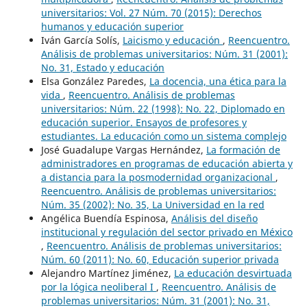
universitarios: Vol. 27 Núm. 70 (2015): Derechos
humanos y educación superior
Iván García Solís,
Laicismo y educación
,
Reencuentro.
Análisis de problemas universitarios: Núm. 31 (2001):
No. 31, Estado y educación
Elsa González Paredes,
La docencia, una ética para la
vida
,
Reencuentro. Análisis de problemas
universitarios: Núm. 22 (1998): No. 22, Diplomado en
educación superior. Ensayos de profesores y
estudiantes. La educación como un sistema complejo
José Guadalupe Vargas Hernández,
La formación de
administradores en programas de educación abierta y
a distancia para la posmodernidad organizacional
,
Reencuentro. Análisis de problemas universitarios:
Núm. 35 (2002): No. 35, La Universidad en la red
Angélica Buendía Espinosa,
Análisis del diseño
institucional y regulación del sector privado en México
,
Reencuentro. Análisis de problemas universitarios:
Núm. 60 (2011): No. 60, Educación superior privada
Alejandro Martínez Jiménez,
La educación desvirtuada
por la lógica neoliberal I
,
Reencuentro. Análisis de
problemas universitarios: Núm. 31 (2001): No. 31,