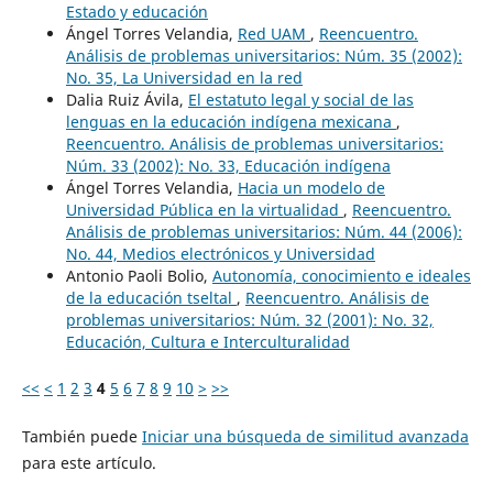
Estado y educación
Ángel Torres Velandia,
Red UAM
,
Reencuentro.
Análisis de problemas universitarios: Núm. 35 (2002):
No. 35, La Universidad en la red
Dalia Ruiz Ávila,
El estatuto legal y social de las
lenguas en la educación indígena mexicana
,
Reencuentro. Análisis de problemas universitarios:
Núm. 33 (2002): No. 33, Educación indígena
Ángel Torres Velandia,
Hacia un modelo de
Universidad Pública en la virtualidad
,
Reencuentro.
Análisis de problemas universitarios: Núm. 44 (2006):
No. 44, Medios electrónicos y Universidad
Antonio Paoli Bolio,
Autonomía, conocimiento e ideales
de la educación tseltal
,
Reencuentro. Análisis de
problemas universitarios: Núm. 32 (2001): No. 32,
Educación, Cultura e Interculturalidad
<<
<
1
2
3
4
5
6
7
8
9
10
>
>>
También puede
Iniciar una búsqueda de similitud avanzada
para este artículo.