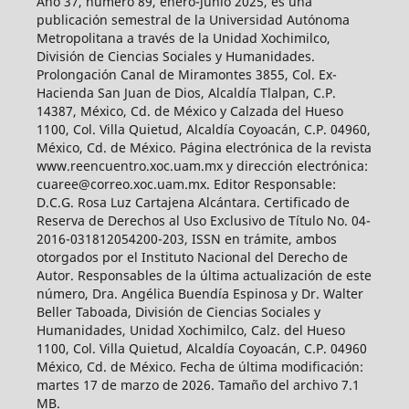
Año 37, número 89, enero-junio 2025, es una
publicación semestral de la Universidad Autónoma
Metropolitana a través de la Unidad Xochimilco,
División de Ciencias Sociales y Humanidades.
Prolongación Canal de Miramontes 3855, Col. Ex-
Hacienda San Juan de Dios, Alcaldía Tlalpan, C.P.
14387, México, Cd. de México y Calzada del Hueso
1100, Col. Villa Quietud, Alcaldía Coyoacán, C.P. 04960,
México, Cd. de México. Página electrónica de la revista
www.reencuentro.xoc.uam.mx y dirección electrónica:
cuaree@correo.xoc.uam.mx. Editor Responsable:
D.C.G. Rosa Luz Cartajena Alcántara. Certificado de
Reserva de Derechos al Uso Exclusivo de Título No. 04-
2016-031812054200-203, ISSN en trámite, ambos
otorgados por el Instituto Nacional del Derecho de
Autor. Responsables de la última actualización de este
número, Dra. Angélica Buendía Espinosa y Dr. Walter
Beller Taboada, División de Ciencias Sociales y
Humanidades, Unidad Xochimilco, Calz. del Hueso
1100, Col. Villa Quietud, Alcaldía Coyoacán, C.P. 04960
México, Cd. de México. Fecha de última modificación:
martes 17 de marzo de 2026. Tamaño del archivo 7.1
MB.