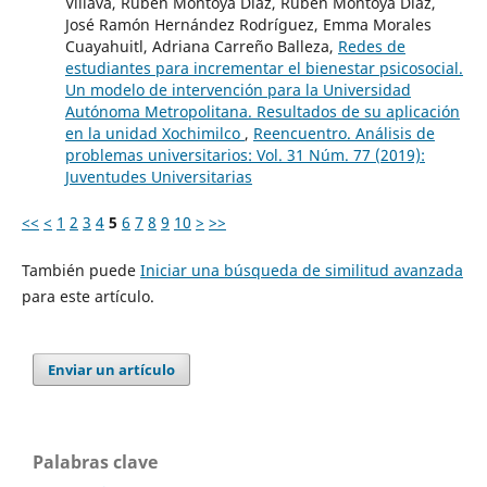
Villava, Rubén Montoya Díaz, Rubén Montoya Díaz,
José Ramón Hernández Rodríguez, Emma Morales
Cuayahuitl, Adriana Carreño Balleza,
Redes de
estudiantes para incrementar el bienestar psicosocial.
Un modelo de intervención para la Universidad
Autónoma Metropolitana. Resultados de su aplicación
en la unidad Xochimilco
,
Reencuentro. Análisis de
problemas universitarios: Vol. 31 Núm. 77 (2019):
Juventudes Universitarias
<<
<
1
2
3
4
5
6
7
8
9
10
>
>>
También puede
Iniciar una búsqueda de similitud avanzada
para este artículo.
Enviar un artículo
Palabras clave