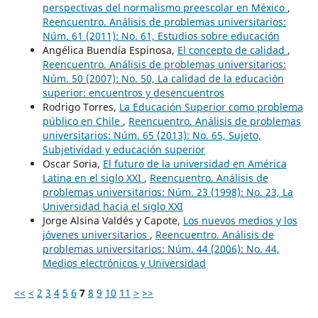
perspectivas del normalismo preescolar en México
,
Reencuentro. Análisis de problemas universitarios:
Núm. 61 (2011): No. 61, Estudios sobre educación
Angélica Buendía Espinosa,
El concepto de calidad
,
Reencuentro. Análisis de problemas universitarios:
Núm. 50 (2007): No. 50, La calidad de la educación
superior: encuentros y desencuentros
Rodrigo Torres,
La Educación Superior como problema
público en Chile
,
Reencuentro. Análisis de problemas
universitarios: Núm. 65 (2013): No. 65, Sujeto,
Subjetividad y educación superior
Oscar Soria,
El futuro de la universidad en América
Latina en el siglo XXI
,
Reencuentro. Análisis de
problemas universitarios: Núm. 23 (1998): No. 23, La
Universidad hacia el siglo XXI
Jorge Alsina Valdés y Capote,
Los nuevos medios y los
jóvenes universitarios
,
Reencuentro. Análisis de
problemas universitarios: Núm. 44 (2006): No. 44,
Medios electrónicos y Universidad
<<
<
2
3
4
5
6
7
8
9
10
11
>
>>