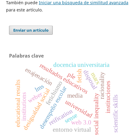
También puede
Iniciar una búsqueda de similitud avanzada
para este artículo.
Enviar un artículo
Palabras clave
docencia universitaria
resultados educativos
enajenación
disposal
fetish
ple
marx
racionality
fetichismo
educational results
instituciones
lms
desempeño escolar
desigualdad social
weber
media
institutions
social inequality
scientific skills
universidad
reification
sense
web 3.0
entorno virtual