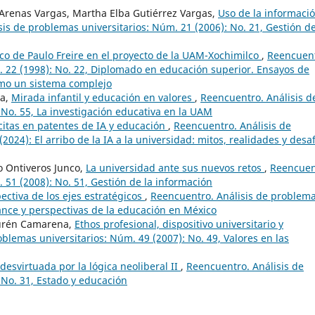
 Arenas Vargas, Martha Elba Gutiérrez Vargas,
Uso de la informació
is de problemas universitarios: Núm. 21 (2006): No. 21, Gestión de
co de Paulo Freire en el proyecto de la UAM-Xochimilco
,
Reencuent
. 22 (1998): No. 22, Diplomado en educación superior. Ensayos de
omo un sistema complejo
da,
Mirada infantil y educación en valores
,
Reencuentro. Análisis d
 No. 55, La investigación educativa en la UAM
citas en patentes de IA y educación
,
Reencuentro. Análisis de
2024): El arribo de la IA a la universidad: mitos, realidades y desa
o Ontiveros Junco,
La universidad ante sus nuevos retos
,
Reencuen
 51 (2008): No. 51, Gestión de la información
ectiva de los ejes estratégicos
,
Reencuentro. Análisis de problem
lance y perspectivas de la educación en México
Yurén Camarena,
Ethos profesional, dispositivo universitario y
blemas universitarios: Núm. 49 (2007): No. 49, Valores en las
desvirtuada por la lógica neoliberal II
,
Reencuentro. Análisis de
 No. 31, Estado y educación