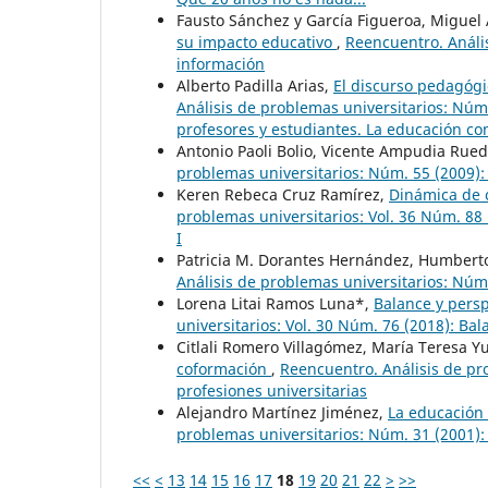
Fausto Sánchez y García Figueroa, Miguel
su impacto educativo
,
Reencuentro. Anális
información
Alberto Padilla Arias,
El discurso pedagógi
Análisis de problemas universitarios: Núm
profesores y estudiantes. La educación c
Antonio Paoli Bolio, Vicente Ampudia Rue
problemas universitarios: Núm. 55 (2009):
Keren Rebeca Cruz Ramírez,
Dinámica de 
problemas universitarios: Vol. 36 Núm. 88 (
I
Patricia M. Dorantes Hernández, Humbert
Análisis de problemas universitarios: Núm.
Lorena Litai Ramos Luna*,
Balance y persp
universitarios: Vol. 30 Núm. 76 (2018): Ba
Citlali Romero Villagómez, María Teresa 
coformación
,
Reencuentro. Análisis de pro
profesiones universitarias
Alejandro Martínez Jiménez,
La educación 
problemas universitarios: Núm. 31 (2001):
<<
<
13
14
15
16
17
18
19
20
21
22
>
>>