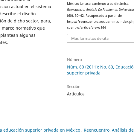
México: Un acercamiento a su dinámica.
ación actual en el sistema
Reencuentro. Análisis De Problemas Universita
describe el diseño
(60), 30–42. Recuperado a partir de
ión de dicho sector, para,
https://reencuentro.xoc.uam.mx/index.ph
el marco normativo que
cuentro/article/view/864
e plantean algunas
Más formatos de cita
tes.
Número
Núm. 60 (2011): No. 60, Educaci
superior privada
Sección
Artículos
 la educación superior privada en México
,
Reencuentro. Análisis de