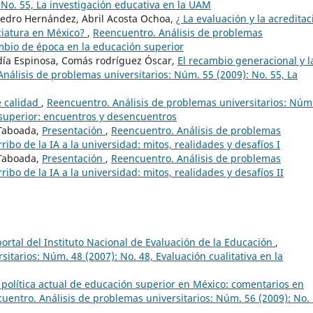
 No. 55, La investigación educativa en la UAM
pedro Hernández, Abril Acosta Ochoa,
¿ La evaluación y la acreditac
ciatura en México?
,
Reencuentro. Análisis de problemas
ambio de época en la educación superior
ía Espinosa, Comás rodríguez Óscar,
El recambio generacional y l
nálisis de problemas universitarios: Núm. 55 (2009): No. 55, La
e calidad
,
Reencuentro. Análisis de problemas universitarios: Núm
n superior: encuentros y desencuentros
 Taboada,
Presentación
,
Reencuentro. Análisis de problemas
rribo de la IA a la universidad: mitos, realidades y desafíos I
 Taboada,
Presentación
,
Reencuentro. Análisis de problemas
rribo de la IA a la universidad: mitos, realidades y desafíos II
portal del Instituto Nacional de Evaluación de la Educación
,
itarios: Núm. 48 (2007): No. 48, Evaluación cualitativa en la
a política actual de educación superior en México: comentarios en
uentro. Análisis de problemas universitarios: Núm. 56 (2009): No. 