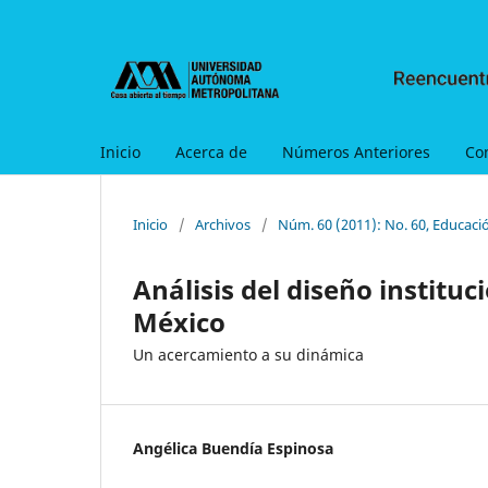
Inicio
Acerca de
Números Anteriores
Co
Inicio
/
Archivos
/
Núm. 60 (2011): No. 60, Educaci
Análisis del diseño instituc
México
Un acercamiento a su dinámica
Angélica Buendía Espinosa