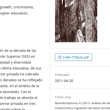
, growth, crecimiento,
higher education,
tir de la década de los
ión Superior (SES) en
3-545-7756zzk.pdf
ejidad y diversidad
 oferta educativa, de sus
ector privado ha cobrado
Publicado
s décadas se ha reflejado
2011-04-20
ante, en el ámbito de la
o abordado. Con el
Cómo citar
te trabajo se aborda el
perior privada en tres
Buendía Espinosa, A. (2011). Análisis del d
institucional y regulación del sector priva
corrido sobre la