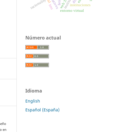
institutions
web 3.0
racionality
instituciones
lms
entorno virtual
Número actual
Idioma
English
Español (España)
iseño
do en