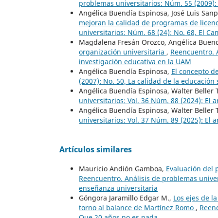
problemas universitarios: Núm. 55 (2009):
Angélica Buendía Espinosa, José Luis San
mejoran la calidad de programas de licen
universitarios: Núm. 68 (24): No. 68, El C
Magdalena Fresán Orozco, Angélica Buend
organización universitaria
,
Reencuentro. A
investigación educativa en la UAM
Angélica Buendía Espinosa,
El concepto d
(2007): No. 50, La calidad de la educació
Angélica Buendía Espinosa, Walter Beller
universitarios: Vol. 36 Núm. 88 (2024): El a
Angélica Buendía Espinosa, Walter Beller
universitarios: Vol. 37 Núm. 89 (2025): El a
Artículos similares
Mauricio Andión Gamboa,
Evaluación del 
Reencuentro. Análisis de problemas univers
enseñanza universitaria
Góngora Jaramillo Edgar M.,
Los ejes de l
torno al balance de Martínez Romo
,
Reenc
Que 20 años no es nada...