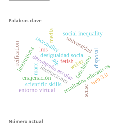
Palabras clave
media
social inequality
universidad
racionality
reification
institutions
lms
disposal
desigualdad social
desempeño escolar
fetichismo
ple
weber
fetish
resultados educativos
marx
instituciones
web 3.0
enajenación
scientific skills
sense
entorno virtual
Número actual