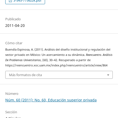
3-545-7756zzk.pdf
Publicado
2011-04-20
Cómo citar
Buendía Espinosa, A. (2011). Análisis del diseño institucional y regulación del
sector privado en México: Un acercamiento a su dinámica.
Reencuentro. Análisis
De Problemas Universitarios
, (60), 30–42. Recuperado a partir de
https://reencuentro.xoc.uam.mx/index.php/reencuentro/article/view/864
Más formatos de cita
Número
Núm. 60 (2011): No. 60, Educación superior privada
Sección