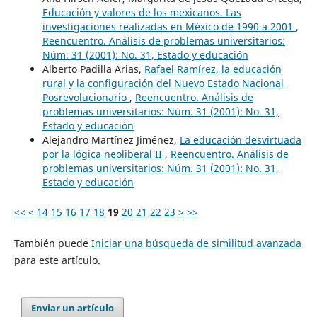
Educación y valores de los mexicanos. Las
investigaciones realizadas en México de 1990 a 2001
,
Reencuentro. Análisis de problemas universitarios:
Núm. 31 (2001): No. 31, Estado y educación
Alberto Padilla Arias,
Rafael Ramírez, la educación
rural y la configuración del Nuevo Estado Nacional
Posrevolucionario
,
Reencuentro. Análisis de
problemas universitarios: Núm. 31 (2001): No. 31,
Estado y educación
Alejandro Martínez Jiménez,
La educación desvirtuada
por la lógica neoliberal II
,
Reencuentro. Análisis de
problemas universitarios: Núm. 31 (2001): No. 31,
Estado y educación
<<
<
14
15
16
17
18
19
20
21
22
23
>
>>
También puede
Iniciar una búsqueda de similitud avanzada
para este artículo.
Enviar un artículo