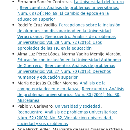
Fernando Sancén Contreras,
La Universidad del futuro
,
Reencuentro. Análisis de problemas universitarios:
Núm. 68 (24): No. 68, El Cambio de época en la
educación superior
Rodolfo Cruz Vadillo,
Percepciones sobre la inclusión
de alumnos con discapacidad en la Universidad
Veracruzana
,
Reencuentro. Análisis de problemas
universitarios: Vol. 28 Núm. 72 (2016): Usos
apropiados de las TIC en la educación
Alma Luz Pérez López, Norma Yadira Memije Alarcón,
Educación con inclusión en la Universidad Autónoma
de Guerrero
,
Reencuentro. Análisis de problemas
universitarios: Vol. 27 Núm. 70 (2015): Derechos
humanos y educación superior
María de Jesús Cuéllar Moreno,
Análisis de la
competencia docente en danza
,
Reencuentro. Análisis
de problemas universitarios: Núm. 30 (2001): No. 30,
Miscelanea
Pablo V. Carlevaro,
Universidad y sociedad
,
Reencuentro. Análisis de problemas universitarios:
Núm. 52 (2008): No. 52, Vinculación universidad-
sociedad y sus problemas
Ana Hirsch Adler, Margarita de Jesús Quezada Ortega,