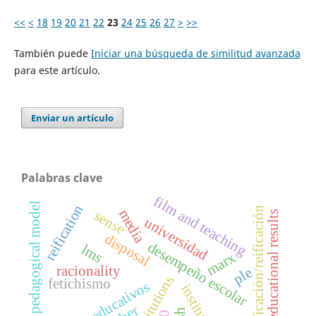
<<
<
18
19
20
21
22
23
24
25
26
27
>
>>
También puede
Iniciar una búsqueda de similitud avanzada
para este artículo.
Enviar un artículo
Palabras clave
film and teaching
pedagogical model
reification
cosificación/reificación
media
sense
educational results
universidad
disposal
desempeño escolar
lms
marx
racionality
ple
institutions
fetichismo