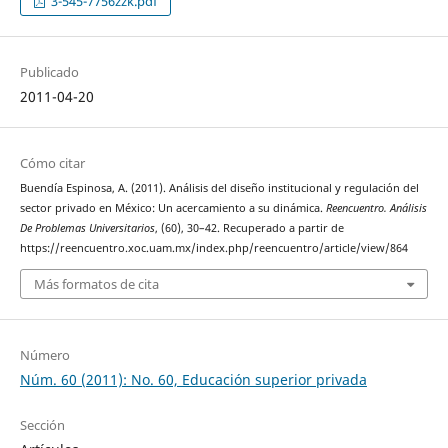
3-545-7756zzk.pdf
Publicado
2011-04-20
Cómo citar
Buendía Espinosa, A. (2011). Análisis del diseño institucional y regulación del
sector privado en México: Un acercamiento a su dinámica.
Reencuentro. Análisis
De Problemas Universitarios
, (60), 30–42. Recuperado a partir de
https://reencuentro.xoc.uam.mx/index.php/reencuentro/article/view/864
Más formatos de cita
Número
Núm. 60 (2011): No. 60, Educación superior privada
Sección