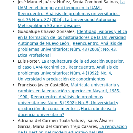
José Manuel Juárez Nuñez, Sonia Comboni Salinas,
La
UAM en el tiempo y mi tiempo en la UAM
,
Reencuentro. Análisis de problemas universitarios:
Vol. 36 Núm. 87 (2024): La Universidad Autónoma
Metropolitana 50 años después
Guadalupe Chávez González,
Identidad, valores y ética
en la formación de los historiadores de la Universidad
Autónoma de Nuevo León
,
Reencuentro. Análisis de
problemas universitarios: Núm. 43 (2006): No. 43,
Ética Profesional
Luis Porter,
La arquitectura de la educación superior,
el caso UAM-Xochimilco
,
Reencuentro. Análisis de
problemas universitarios: Núm. 4 (1992): No. 4,
Universidad y producción de conocimientos
Francisco Javier Castellón,
Matrícula universitaria y
cambios en la educación superior en Nayarit, 1985-
1990
,
Reencuentro. Análisis de problemas
universitarios: Núm. 5 (1992): No. 5, Universidad y
producción de conocimientos: ¿Hacia dónde va la
docencia universitaria?
Adriana del Carmen Toalá Valdez, Isaías Álvarez
García, María del Carmen Trejo Cázares,
La renovación
de la gestión del modelo educativo del IPN.