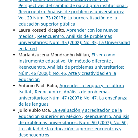
Perspectivas del cambio de paradigma institucional
,
Reencuentro. Análisis de problemas universitarios:
Vol. 29 Núm. 73 (2017): La burocratización de la
educación superior pública
Laura Rosseti Ricapito,
Aprender con los nuevos
medios
,
Reencuentro. Análisis de problemas
universitarios: Núm. 35 (2002): No. 35, La Universidad
en la red
María Azucena Mondragón Millán,
El ser como
instrumento educativo. Un método diferente
,
Reencuentro. Análisis de problemas universitarios:
Núm. 46 (2006): No. 46, Arte y creatividad en la
educación
Antonio Paoli Bolio,
Aprender la lengua y la cultura
tseltal
,
Reencuentro. Análisis de problemas
universitarios: Núm. 47 (2007): No. 47, La enseñanza
de las lenguas
Julio Rubio Oca,
La evaluación y acreditación de la
educación superior en México
,
Reencuentro. Análisis
de problemas universitarios: Núm. 50 (2007): No. 50,
La calidad de la educación superior: encuentros y
desencuentros