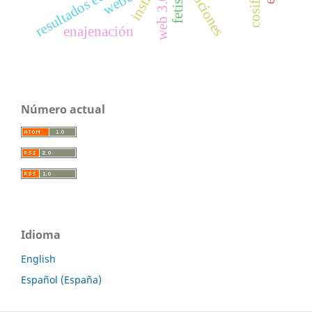
resultados educativos
instituciones
weber
fetish
web 3.0
enajenación
Número actual
Idioma
English
Español (España)