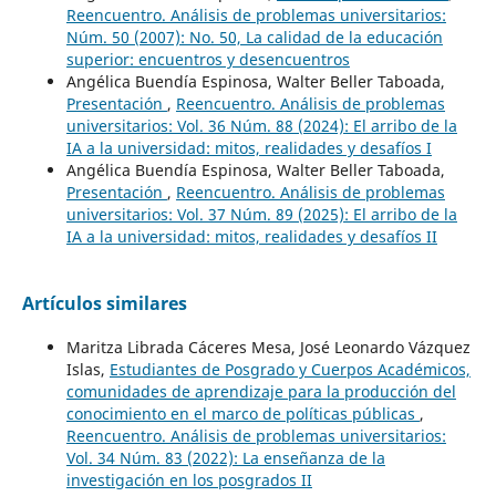
Reencuentro. Análisis de problemas universitarios:
Núm. 50 (2007): No. 50, La calidad de la educación
superior: encuentros y desencuentros
Angélica Buendía Espinosa, Walter Beller Taboada,
Presentación
,
Reencuentro. Análisis de problemas
universitarios: Vol. 36 Núm. 88 (2024): El arribo de la
IA a la universidad: mitos, realidades y desafíos I
Angélica Buendía Espinosa, Walter Beller Taboada,
Presentación
,
Reencuentro. Análisis de problemas
universitarios: Vol. 37 Núm. 89 (2025): El arribo de la
IA a la universidad: mitos, realidades y desafíos II
Artículos similares
Maritza Librada Cáceres Mesa, José Leonardo Vázquez
Islas,
Estudiantes de Posgrado y Cuerpos Académicos,
comunidades de aprendizaje para la producción del
conocimiento en el marco de políticas públicas
,
Reencuentro. Análisis de problemas universitarios:
Vol. 34 Núm. 83 (2022): La enseñanza de la
investigación en los posgrados II