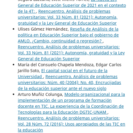
General de Educación Superior de 2021 en el contexto
de la 4T:
,
Reencuentro. Análisis de problemas
universitarios: Vol. 33 Núm. 81 (2021): Autonomía,
gratuidad y la Ley General de Educación Superior
Ulises Gómez Hernández,
Reseña de Análisis de la
política en Educación Superior bajo el gobierno de
AMLO. ¿Cambio, continuidad o regresión?
,
Reencuentro. Análisis de problemas universitarios:
Vol. 33 Núm. 81 (2021): Autonomía, gratuidad y la Ley
General de Educación Superior
María del Consuelo Chapela Mendoza, Edgar Carlos
Jarillo Soto,
El capital social en el futuro de la
Universidad
,
Reencuentro. Análisis de problemas
universitarios: Núm. 40 (2004): No. 40, Encrucijadas
de la educación superior ante el nuevo siglo
Arturo Muñiz Colunga,
Modelo organizacional para la
implementación de un programa de formación
docente en TIC. La experiencia de la Coordinación de
Tecnologías para la Educación DGTIC-UNAM
,
Reencuentro. Análisis de problemas universitarios:
Vol. 28 Núm. 72 (2016): Usos apropiados de las TIC en
la educación