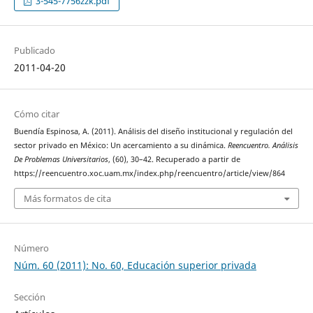
3-545-7756zzk.pdf
Publicado
2011-04-20
Cómo citar
Buendía Espinosa, A. (2011). Análisis del diseño institucional y regulación del
sector privado en México: Un acercamiento a su dinámica.
Reencuentro. Análisis
De Problemas Universitarios
, (60), 30–42. Recuperado a partir de
https://reencuentro.xoc.uam.mx/index.php/reencuentro/article/view/864
Más formatos de cita
Número
Núm. 60 (2011): No. 60, Educación superior privada
Sección