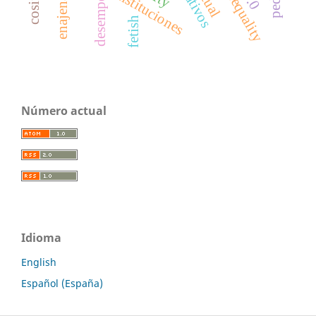
enajenación
instituciones
fetish
Número actual
Idioma
English
Español (España)