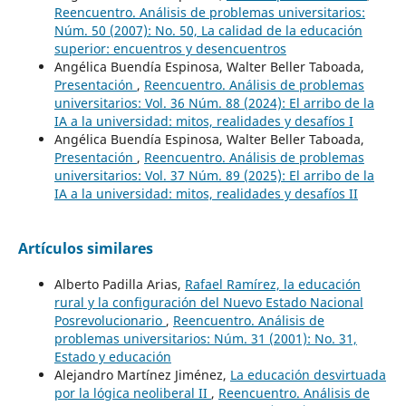
Reencuentro. Análisis de problemas universitarios:
Núm. 50 (2007): No. 50, La calidad de la educación
superior: encuentros y desencuentros
Angélica Buendía Espinosa, Walter Beller Taboada,
Presentación
,
Reencuentro. Análisis de problemas
universitarios: Vol. 36 Núm. 88 (2024): El arribo de la
IA a la universidad: mitos, realidades y desafíos I
Angélica Buendía Espinosa, Walter Beller Taboada,
Presentación
,
Reencuentro. Análisis de problemas
universitarios: Vol. 37 Núm. 89 (2025): El arribo de la
IA a la universidad: mitos, realidades y desafíos II
Artículos similares
Alberto Padilla Arias,
Rafael Ramírez, la educación
rural y la configuración del Nuevo Estado Nacional
Posrevolucionario
,
Reencuentro. Análisis de
problemas universitarios: Núm. 31 (2001): No. 31,
Estado y educación
Alejandro Martínez Jiménez,
La educación desvirtuada
por la lógica neoliberal II
,
Reencuentro. Análisis de