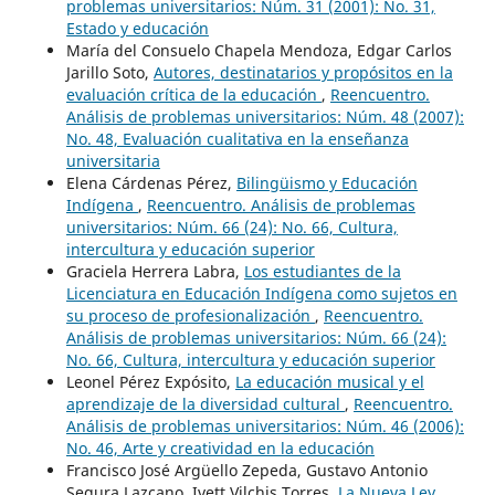
problemas universitarios: Núm. 31 (2001): No. 31,
Estado y educación
María del Consuelo Chapela Mendoza, Edgar Carlos
Jarillo Soto,
Autores, destinatarios y propósitos en la
evaluación crítica de la educación
,
Reencuentro.
Análisis de problemas universitarios: Núm. 48 (2007):
No. 48, Evaluación cualitativa en la enseñanza
universitaria
Elena Cárdenas Pérez,
Bilingüismo y Educación
Indígena
,
Reencuentro. Análisis de problemas
universitarios: Núm. 66 (24): No. 66, Cultura,
intercultura y educación superior
Graciela Herrera Labra,
Los estudiantes de la
Licenciatura en Educación Indígena como sujetos en
su proceso de profesionalización
,
Reencuentro.
Análisis de problemas universitarios: Núm. 66 (24):
No. 66, Cultura, intercultura y educación superior
Leonel Pérez Expósito,
La educación musical y el
aprendizaje de la diversidad cultural
,
Reencuentro.
Análisis de problemas universitarios: Núm. 46 (2006):
No. 46, Arte y creatividad en la educación
Francisco José Argüello Zepeda, Gustavo Antonio
Segura Lazcano, Ivett Vilchis Torres,
La Nueva Ley