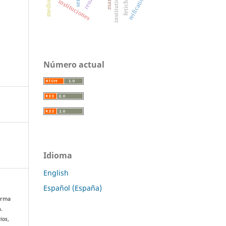
fetichismo
institutions
reification
marx
instituciones
Número actual
Idioma
English
Español (España)
forma
.
rios
,