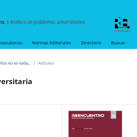
nvocatorias
Normas Editoriales
Directorio
Buscar
ños no es nada...
/
Artículos
versitaria