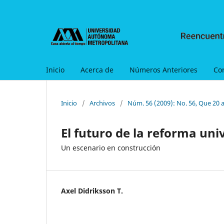
Inicio
Acerca de
Números Anteriores
Co
Inicio
/
Archivos
/
Núm. 56 (2009): No. 56, Que 20 a
El futuro de la reforma uni
Un escenario en construcción
Axel Didriksson T.