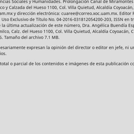
Ciencias Sociales y Humanidades. Prolongación Canal de Miramontes
ico y Calzada del Hueso 1100, Col. Villa Quietud, Alcaldía Coyoacán,
uam.mx y dirección electrónica: cuaree@correo.xoc.uam.mx. Editor
l Uso Exclusivo de Título No. 04-2016-031812054200-203, ISSN en tr
 última actualización de este número, Dra. Angélica Buendía Esp
o, Calz. del Hueso 1100, Col. Villa Quietud, Alcaldía Coyoacán, C
. Tamaño del archivo 7.1 MB.
ariamente expresan la opinión del director o editor en jefe, ni una
ios.
tal o parcial de los contenidos e imágenes de esta publicación con