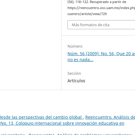
(56), 118–122. Recuperado a partir de
https://reencuentro.xoc.uam.mx/index.ph
cuentro/article/view/729
Más formatos de cita
Número
Núm. 56 (2009): No. 56, Que 20 
no es nada...
Sección
Artículos
desde las perspectivas del cambio global
,
Reencuentro. Análisis d
 No. 13, Coloquio internacional sobre innovación educativa en