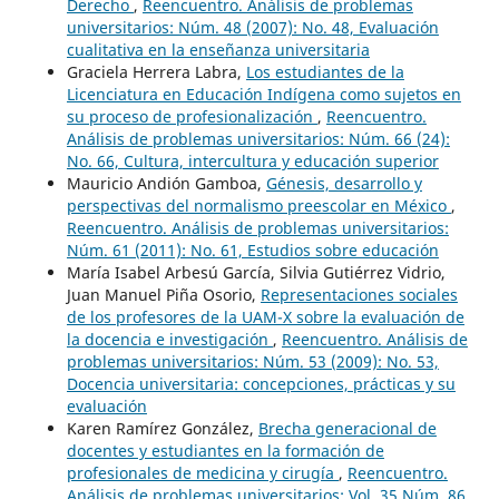
Derecho
,
Reencuentro. Análisis de problemas
universitarios: Núm. 48 (2007): No. 48, Evaluación
cualitativa en la enseñanza universitaria
Graciela Herrera Labra,
Los estudiantes de la
Licenciatura en Educación Indígena como sujetos en
su proceso de profesionalización
,
Reencuentro.
Análisis de problemas universitarios: Núm. 66 (24):
No. 66, Cultura, intercultura y educación superior
Mauricio Andión Gamboa,
Génesis, desarrollo y
perspectivas del normalismo preescolar en México
,
Reencuentro. Análisis de problemas universitarios:
Núm. 61 (2011): No. 61, Estudios sobre educación
María Isabel Arbesú García, Silvia Gutiérrez Vidrio,
Juan Manuel Piña Osorio,
Representaciones sociales
de los profesores de la UAM-X sobre la evaluación de
la docencia e investigación
,
Reencuentro. Análisis de
problemas universitarios: Núm. 53 (2009): No. 53,
Docencia universitaria: concepciones, prácticas y su
evaluación
Karen Ramírez González,
Brecha generacional de
docentes y estudiantes en la formación de
profesionales de medicina y cirugía
,
Reencuentro.
Análisis de problemas universitarios: Vol. 35 Núm. 86