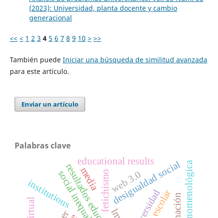
(2023): Universidad, planta docente y cambio
generacional
<<
<
1
2
3
4
5
6
7
8
9
10
>
>>
También puede
Iniciar una búsqueda de similitud avanzada
para este artículo.
Enviar un artículo
Palabras clave
educational results
desigualdad social
psicología fenomenológica
resultados educativos
media
social inequality
fetichismo
web 3.0
institutions
universidad
enajenación
lms