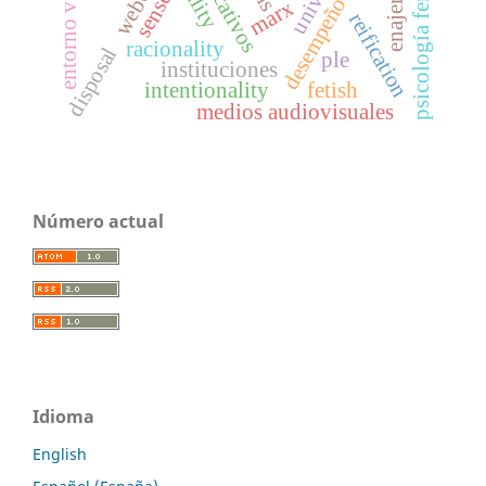
desempeño escolar
entorno virtual
weber
sense
marx
reification
racionality
disposal
ple
instituciones
intentionality
fetish
medios audiovisuales
Número actual
Idioma
English