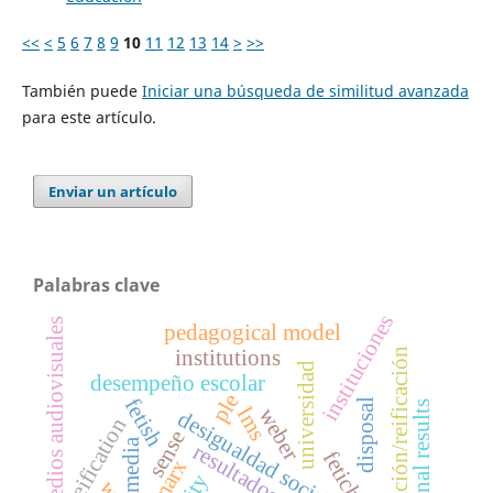
<<
<
5
6
7
8
9
10
11
12
13
14
>
>>
También puede
Iniciar una búsqueda de similitud avanzada
para este artículo.
Enviar un artículo
Palabras clave
instituciones
medios audiovisuales
pedagogical model
institutions
cosificación/reificación
universidad
desempeño escolar
ple
fetish
disposal
educational results
lms
weber
desigualdad social
reification
sense
media
marx