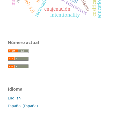
resultados educativos
fetichismo
racionality
web 3.0
enajenación
intentionality
Número actual
Idioma
English
Español (España)