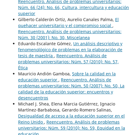
Reencuentro. Análisis de problemas universitarios:
Núm. 66 (24): No. 66, Cultura, intercultura y educación
superior
Gilberto Calderón Ortiz, Aurelio Canales Palma,
El
quehacer universitario y el compromiso social
,
Reencuentro. Análisis de problemas universitarios:
Núm. 30 (2001): No. 30, Miscelanea
Eduardo Escalante Gómez,
Un análisis descriptivo y
fenomenológico de problemas en la elaboración de
tesis de maestría
,
Reencuentro. Análisis de
problemas universitarios: Núm. 57 (2010): No. 57,
Ética
Mauricio Andión Gamboa,
Sobre la calidad en la
educación superior
,
Reencuentro. Análisis de
problemas universitarios: Núm. 50 (2007): No. 50, La
calidad de la educación superior: encuentros y
desencuentros
Michael J. Shea, Elena Marcia Gutiérrez, Ignacio
Martínez-Barbabosa, Gerardo Romero Salinas,
Desigualdad de acceso a la educación superior en el
Reino Unido
,
Reencuentro. Análisis de problemas
universitarios: Núm. 59 (2010): No. 59, Equidad en la
educación