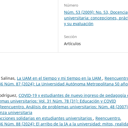
Número
Núm. 53 (2009): No. 53, Docencia
universitaria: concepciones, prác
y su evaluación
Sección
Artículos
 Salinas,
La UAM en el tiempo y mi tiempo en la UAM
,
Reencuentr
. 36 Núm. 87 (2024): La Universidad Autónoma Metropolitana 50 año
odríguez,
COVID-19 y estudiantes de nuevo ingreso de pedagogía 
emas universitarios: Vol. 31 Núm. 78 (31): Educación y COVID
Reencuentro. Análisis de problemas universitarios: Núm. 48 (2007)
nza universitaria
acciones solidarias en estudiantes universitarios
,
Reencuentro.
36 Núm. 88 (2024): El arribo de la IA a la universidad: mitos, realid