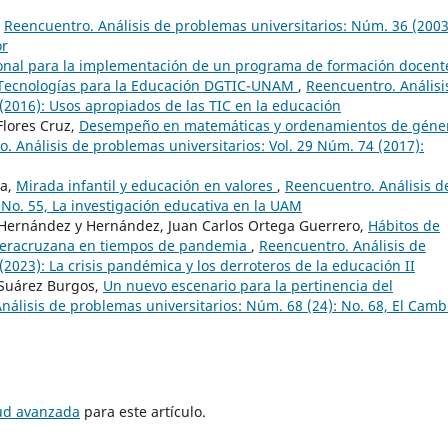
,
Reencuentro. Análisis de problemas universitarios: Núm. 36 (2003
or
onal para la implementación de un programa de formación docent
e Tecnologías para la Educación DGTIC-UNAM
,
Reencuentro. Análisi
 (2016): Usos apropiados de las TIC en la educación
Flores Cruz,
Desempeño en matemáticas y ordenamientos de géne
. Análisis de problemas universitarios: Vol. 29 Núm. 74 (2017):
da,
Mirada infantil y educación en valores
,
Reencuentro. Análisis d
 No. 55, La investigación educativa en la UAM
e Hernández y Hernández, Juan Carlos Ortega Guerrero,
Hábitos de
d Veracruzana en tiempos de pandemia
,
Reencuentro. Análisis de
(2023): La crisis pandémica y los derroteros de la educación II
 Suárez Burgos,
Un nuevo escenario para la pertinencia del
nálisis de problemas universitarios: Núm. 68 (24): No. 68, El Camb
tud avanzada
para este artículo.