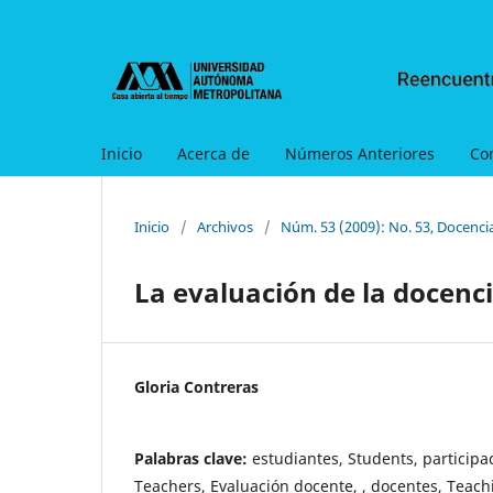
Inicio
Acerca de
Números Anteriores
Co
Inicio
/
Archivos
/
Núm. 53 (2009): No. 53, Docencia
La evaluación de la docenci
Gloria Contreras
Palabras clave:
estudiantes, Students, participac
Teachers, Evaluación docente, , docentes, Teach