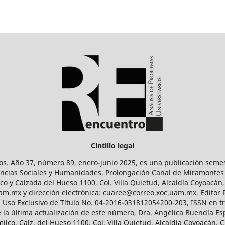
Cintillo legal
os. Año 37, número 89, enero-junio 2025, es una publicación sem
Ciencias Sociales y Humanidades. Prolongación Canal de Miramontes
ico y Calzada del Hueso 1100, Col. Villa Quietud, Alcaldía Coyoacán,
uam.mx y dirección electrónica: cuaree@correo.xoc.uam.mx. Editor
l Uso Exclusivo de Título No. 04-2016-031812054200-203, ISSN en tr
 última actualización de este número, Dra. Angélica Buendía Esp
o, Calz. del Hueso 1100, Col. Villa Quietud, Alcaldía Coyoacán, C