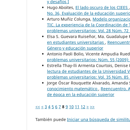
y desafíos I
Hugo Aboites,
El lado oscuro de los CIEES
No. 36, Evaluación de la educación superi
Arturo Muñiz Colunga,
Modelo organizaci
TIC. La experiencia de la Coordinación d
problemas universitarios: Vol. 28 Núm. 72
Elsa S. Guevara Ruiseñor, Ma. Guadalupe 
en estudiantes universitarias
,
Reencuentro
Género y educación superior
Antonio Paoli Bolio, Vicente Ampudia Rue
problemas universitarios: Núm. 55 (2009):
Estrella Thay-lli Armenta Courtois, Denis
lectura de estudiantes de la Universida
problemas universitarios: Vol. 35 Núm. 85 
Jorge Óscar Rouquette Alvarado, Amanda
conocimiento matemático
,
Reencuentro. A
de época en la educación superior
<<
<
3
4
5
6
7
8
9
10
11
12
>
>>
También puede
Iniciar una búsqueda de simili