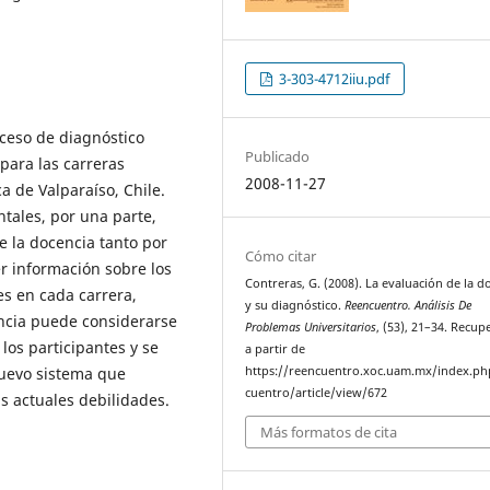
3-303-4712iiu.pdf
oceso de diagnóstico
Publicado
para las carreras
2008-11-27
ca de Valparaíso, Chile.
tales, por una parte,
e la docencia tanto por
Cómo citar
r información sobre los
Contreras, G. (2008). La evaluación de la d
es en cada carrera,
y su diagnóstico.
Reencuentro. Análisis De
encia puede considerarse
Problemas Universitarios
, (53), 21–34. Recu
los participantes y se
a partir de
nuevo sistema que
https://reencuentro.xoc.uam.mx/index.ph
cuentro/article/view/672
as actuales debilidades.
Más formatos de cita