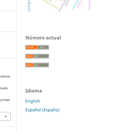
desigualdad social
institutions
reification
marx
Número actual
ocencia
perado
Idioma
p/reen
English
Español (España)