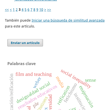
<<
<
1
2
3
4
5
6
7
8
9
10
>
>>
También puede
Iniciar una búsqueda de similitud avanzada
para este artículo.
Enviar un artículo
Palabras clave
social inequality
film and teaching
cosificación/reificación
media
weber
sense
desigualdad social
fetichismo
resultados educativos
reification
enajenación
instituciones
universidad
institutions
ple