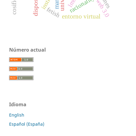
racionality
disposal
marx
lms
web 3.0
fetish
entorno virtual
Número actual
Idioma
English
Español (España)