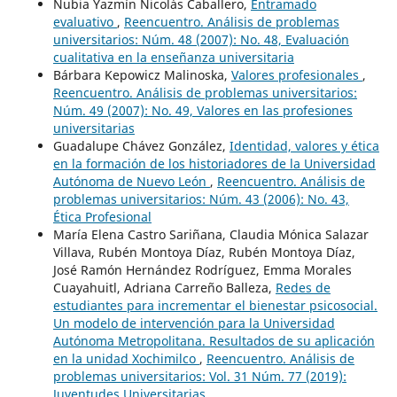
Nubia Yazmín Nicolás Caballero,
Entramado
evaluativo
,
Reencuentro. Análisis de problemas
universitarios: Núm. 48 (2007): No. 48, Evaluación
cualitativa en la enseñanza universitaria
Bárbara Kepowicz Malinoska,
Valores profesionales
,
Reencuentro. Análisis de problemas universitarios:
Núm. 49 (2007): No. 49, Valores en las profesiones
universitarias
Guadalupe Chávez González,
Identidad, valores y ética
en la formación de los historiadores de la Universidad
Autónoma de Nuevo León
,
Reencuentro. Análisis de
problemas universitarios: Núm. 43 (2006): No. 43,
Ética Profesional
María Elena Castro Sariñana, Claudia Mónica Salazar
Villava, Rubén Montoya Díaz, Rubén Montoya Díaz,
José Ramón Hernández Rodríguez, Emma Morales
Cuayahuitl, Adriana Carreño Balleza,
Redes de
estudiantes para incrementar el bienestar psicosocial.
Un modelo de intervención para la Universidad
Autónoma Metropolitana. Resultados de su aplicación
en la unidad Xochimilco
,
Reencuentro. Análisis de
problemas universitarios: Vol. 31 Núm. 77 (2019):
Juventudes Universitarias