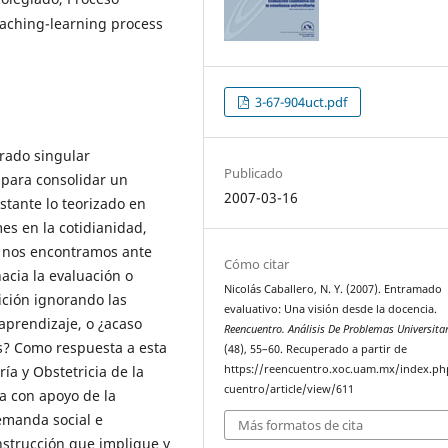
aching-learning process
3-67-904uct.pdf
brado singular
Publicado
 para consolidar un
2007-03-16
stante lo teorizado en
es en la cotidianidad,
s, nos encontramos ante
Cómo citar
acia la evaluación o
Nicolás Caballero, N. Y. (2007). Entramado
ción ignorando las
evaluativo: Una visión desde la docencia.
aprendizaje, o ¿acaso
Reencuentro. Análisis De Problemas Universita
s? Como respuesta a esta
(48), 55–60. Recuperado a partir de
ía y Obstetricia de la
https://reencuentro.xoc.uam.mx/index.ph
cuentro/article/view/611
a con apoyo de la
emanda social e
Más formatos de cita
nstrucción que implique y