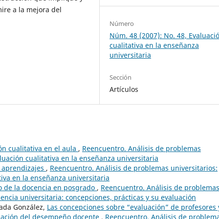
ire a la mejora del
Número
Núm. 48 (2007): No. 48, Evaluaci
cualitativa en la enseñanza
universitaria
Sección
Artículos
n cualitativa en el aula
,
Reencuentro. Análisis de problemas
luación cualitativa en la enseñanza universitaria
s aprendizajes
,
Reencuentro. Análisis de problemas universitarios:
tiva en la enseñanza universitaria
o de la docencia en posgrado
,
Reencuentro. Análisis de problema
cencia universitaria: concepciones, prácticas y su evaluación
mada González,
Las concepciones sobre “evaluación” de profesores 
luación del desempeño docente
,
Reencuentro. Análisis de problem