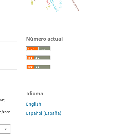
weber
reification
disposal
fetish
ple
Número actual
Idioma
rios
,
English
p/reen
Español (España)