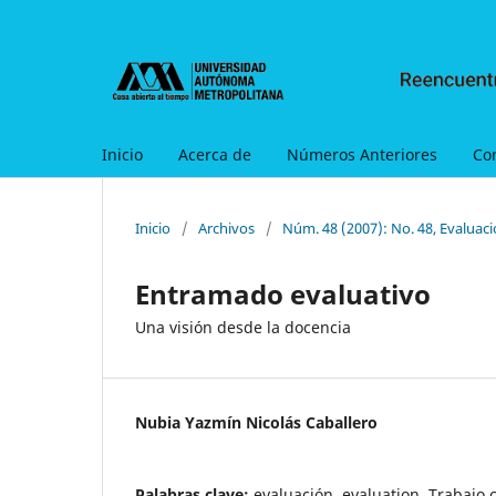
Inicio
Acerca de
Números Anteriores
Co
Inicio
/
Archivos
/
Núm. 48 (2007): No. 48, Evaluaci
Entramado evaluativo
Una visión desde la docencia
Nubia Yazmín Nicolás Caballero
Palabras clave:
evaluación, evaluation, Trabajo 