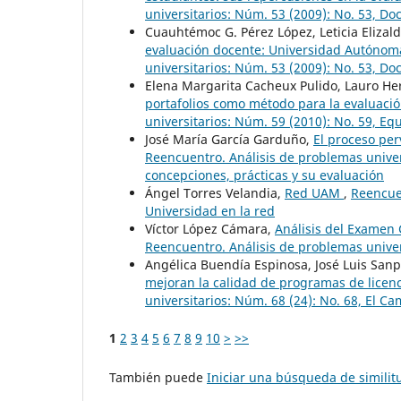
universitarios: Núm. 53 (2009): No. 53, Do
Cuauhtémoc G. Pérez López, Leticia Elizal
evaluación docente: Universidad Autónom
universitarios: Núm. 53 (2009): No. 53, Do
Elena Margarita Cacheux Pulido, Lauro H
portafolios como método para la evaluació
universitarios: Núm. 59 (2010): No. 59, Eq
José María García Garduño,
El proceso per
Reencuentro. Análisis de problemas univers
concepciones, prácticas y su evaluación
Ángel Torres Velandia,
Red UAM
,
Reencuen
Universidad en la red
Víctor López Cámara,
Análisis del Examen 
Reencuentro. Análisis de problemas univers
Angélica Buendía Espinosa, José Luis San
mejoran la calidad de programas de licen
universitarios: Núm. 68 (24): No. 68, El C
1
2
3
4
5
6
7
8
9
10
>
>>
También puede
Iniciar una búsqueda de simili