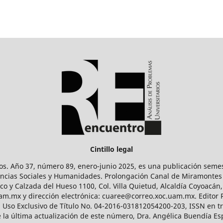
Cintillo legal
os. Año 37, número 89, enero-junio 2025, es una publicación sem
Ciencias Sociales y Humanidades. Prolongación Canal de Miramontes
ico y Calzada del Hueso 1100, Col. Villa Quietud, Alcaldía Coyoacán,
uam.mx y dirección electrónica: cuaree@correo.xoc.uam.mx. Editor
l Uso Exclusivo de Título No. 04-2016-031812054200-203, ISSN en tr
 última actualización de este número, Dra. Angélica Buendía Esp