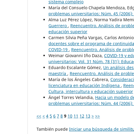
sistema complejo
María del Consuelo Chapela Mendoza, Edgar
problemas universitarios: Núm. 45 (2006): 
Alma Luz Pérez López, Norma Yadira Memi
Guerrero
,
Reencuentro. Análisis de probl
educación superior
Carmen Silvia Peña Vargas, Carlos Antoni
docentes sobre el programa de continuida
COVID-19
,
Reencuentro. Análisis de probl
Weimar Giovanni Iño Daza,
COVID-19 y edu
universitarios: Vol. 31 Núm. 78 (31): Educ
Eduardo Escalante Gómez,
Un análisis des
maestría
,
Reencuentro. Análisis de proble
María de los Ángeles Cabrera,
Consideraci
licenciatura en educación Indígena
,
Reenc
Cultura, intercultura y educación superior
Ángel Torres Velandia,
Hacia un modelo de
problemas universitarios: Núm. 44 (2006):
<<
<
4
5
6
7
8
9
10
11
12
13
>
>>
También puede
Iniciar una búsqueda de simili