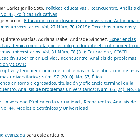
 Carlos Jarillo Soto,
Políticas educativas
,
Reencuentro. Análisis 
No. 45, Políticas Educativas
je Alarcón,
Educación con inclusión en la Universidad Autónoma d
emas universitarios: Vol. 27 Núm. 70 (2015): Derechos humanos y
o Quintero Macías, Adriana Isabel Andrade Sánchez,
Experiencias
d académica mediada por tecnología durante el confinamiento por
emas universitarios: Vol. 31 Núm. 78 (31): Educación y COVID
cación superior en Bolivia:
,
Reencuentro. Análisis de problemas
ación y COVID
criptivo y fenomenológico de problemas en la elaboración de tesis
mas universitarios: Núm. 57 (2010): No. 57, Ética
ones en torno a egresados, titulación y eficiencia terminal en la
uentro. Análisis de problemas universitarios: Núm. 66 (24): No. 66
 Universidad Pública en la virtualidad
,
Reencuentro. Análisis de
 No. 44, Medios electrónicos y Universidad
tud avanzada
para este artículo.