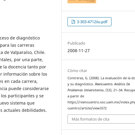
3-303-4712iiu.pdf
oceso de diagnóstico
Publicado
para las carreras
2008-11-27
ca de Valparaíso, Chile.
tales, por una parte,
e la docencia tanto por
Cómo citar
r información sobre los
Contreras, G. (2008). La evaluación de la d
es en cada carrera,
y su diagnóstico.
Reencuentro. Análisis De
encia puede considerarse
Problemas Universitarios
, (53), 21–34. Recu
los participantes y se
a partir de
nuevo sistema que
https://reencuentro.xoc.uam.mx/index.ph
cuentro/article/view/672
as actuales debilidades.
Más formatos de cita