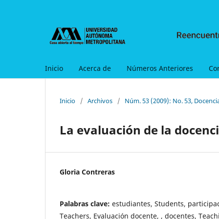
Inicio
Acerca de
Números Anteriores
Co
Inicio
/
Archivos
/
Núm. 53 (2009): No. 53, Docencia
La evaluación de la docenci
Gloria Contreras
Palabras clave:
estudiantes, Students, participac
Teachers, Evaluación docente, , docentes, Teach