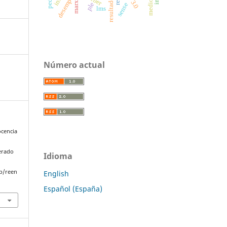
marx
ple
sense
lms
Número actual
ocencia
perado
Idioma
p/reen
English
Español (España)