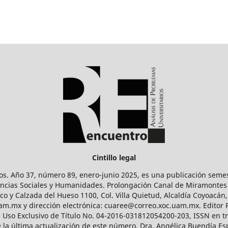
Cintillo legal
os. Año 37, número 89, enero-junio 2025, es una publicación sem
Ciencias Sociales y Humanidades. Prolongación Canal de Miramontes
ico y Calzada del Hueso 1100, Col. Villa Quietud, Alcaldía Coyoacán,
uam.mx y dirección electrónica: cuaree@correo.xoc.uam.mx. Editor
l Uso Exclusivo de Título No. 04-2016-031812054200-203, ISSN en tr
 última actualización de este número, Dra. Angélica Buendía Esp