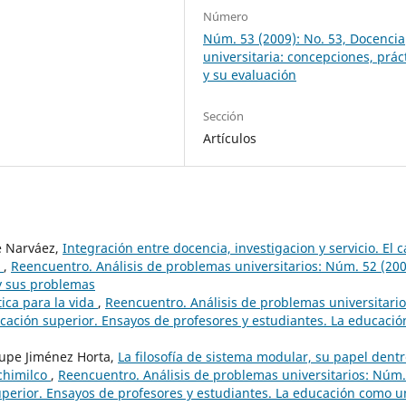
Número
Núm. 53 (2009): No. 53, Docencia
universitaria: concepciones, prác
y su evaluación
Sección
Artículos
e Narváez,
Integración entre docencia, investigacion y servicio. El 
X
,
Reencuentro. Análisis de problemas universitarios: Núm. 52 (200
 y sus problemas
tica para la vida
,
Reencuentro. Análisis de problemas universitario
ación superior. Ensayos de profesores y estudiantes. La educació
lupe Jiménez Horta,
La filosofía de sistema modular, su papel dent
ochimilco
,
Reencuentro. Análisis de problemas universitarios: Núm.
uperior. Ensayos de profesores y estudiantes. La educación como u