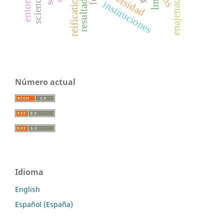
universidad
enajenación
reification
lms
instituciones
Número actual
Idioma
English
Español (España)