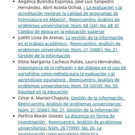
Angélica Buendía Espinosa, José Luis Sanpedro
Hernández, Abril Acosta Ochoa,
¿ La evaluación y la
acreditación mejoran la calidad de programas de
licenciatura en México?
,
Reencuentro. Análisis de
problemas universitarios: Núm. 68 (24): No. 68, El
Cambio de época en la educación superior
Judith Licea de Arenas,
La gestión de la información
en el trabajo académico
,
Reencuentro. Análisis de
problemas universitarios: Núm. 21 (2006): No. 21,
Gestión de la información
Elena Margarita Cacheux Pulido, Lauro Hernández,
Importancia de la reflexión y del diálogo en el uso de
portafolios como método para la evaluación y el
aprendizaje equitativos
,
Reencuentro. Análisis de
problemas universitarios: Núm. 59 (2010): No. 59,
Equidad en la educación
César A. Macías-Chapula,
Gestión de la información
,
Reencuentro. Análisis de problemas universitarios:
Núm. 21 (2006): No. 21, Gestión de la información
Porfirio Morán Oviedo,
La docencia en forma de
investigación
,
Reencuentro. Análisis de problemas
universitarios: Núm. 26 (1999): No. 26, La
investigación como estrategia didáctica