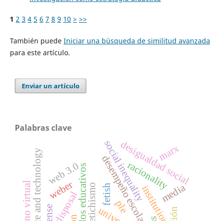
1
2
3
4
5
6
7
8
9
10
>
>>
También puede
Iniciar una búsqueda de similitud avanzada
para este artículo.
Enviar un artículo
Palabras clave
social inequality
desigualdad social
marx
science and technology
desempeño escolar
racionality
web 3.0
resultados educativos
weber
entorno virtual
fetichismo
media
fetish
institutions
disposal
ple
sense