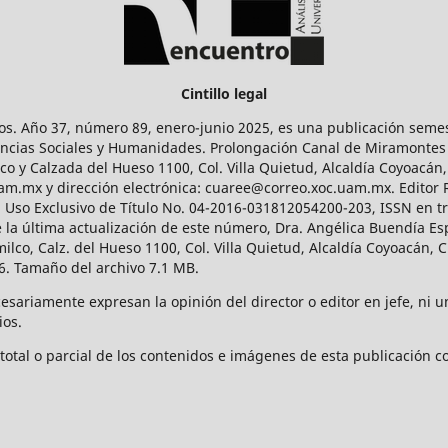
Cintillo legal
os. Año 37, número 89, enero-junio 2025, es una publicación sem
Ciencias Sociales y Humanidades. Prolongación Canal de Miramontes
ico y Calzada del Hueso 1100, Col. Villa Quietud, Alcaldía Coyoacán,
uam.mx y dirección electrónica: cuaree@correo.xoc.uam.mx. Editor
l Uso Exclusivo de Título No. 04-2016-031812054200-203, ISSN en tr
 última actualización de este número, Dra. Angélica Buendía Esp
o, Calz. del Hueso 1100, Col. Villa Quietud, Alcaldía Coyoacán, C
. Tamaño del archivo 7.1 MB.
ariamente expresan la opinión del director o editor en jefe, ni una
ios.
tal o parcial de los contenidos e imágenes de esta publicación con