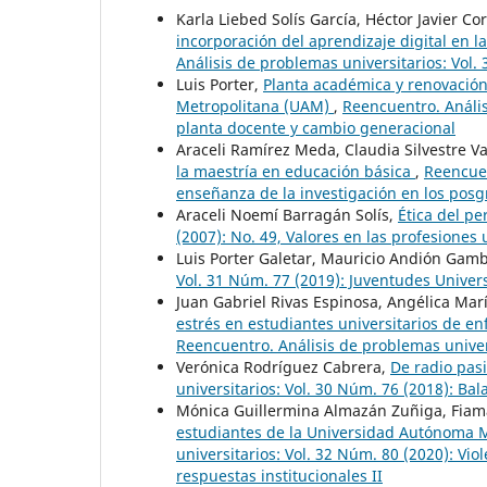
Karla Liebed Solís García, Héctor Javier Co
incorporación del aprendizaje digital en l
Análisis de problemas universitarios: Vol.
Luis Porter,
Planta académica y renovación
Metropolitana (UAM)
,
Reencuentro. Anális
planta docente y cambio generacional
Araceli Ramírez Meda, Claudia Silvestre V
la maestría en educación básica
,
Reencuen
enseñanza de la investigación en los posg
Araceli Noemí Barragán Solís,
Ética del pe
(2007): No. 49, Valores en las profesiones 
Luis Porter Galetar, Mauricio Andión Gam
Vol. 31 Núm. 77 (2019): Juventudes Univers
Juan Gabriel Rivas Espinosa, Angélica Ma
estrés en estudiantes universitarios de en
Reencuentro. Análisis de problemas univer
Verónica Rodríguez Cabrera,
De radio pasi
universitarios: Vol. 30 Núm. 76 (2018): Ba
Mónica Guillermina Almazán Zuñiga, Fia
estudiantes de la Universidad Autónoma 
universitarios: Vol. 32 Núm. 80 (2020): Vio
respuestas institucionales II