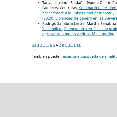
Tanya Larrondo Saldaña, Ivonne Osorio Rod
Gutiérrez Contreras,
Seminario-taller “Fe
hacer frente a la universidad patriarcal:
,
(2020): Violencias de género en las univers
Rodrigo Sanabria Lastra, Martha Sanabria
Xochimilco
,
Reencuentro. Análisis de prob
egresados. Empleo y educación superior
<<
<
1
2
3
4
5
6
7
8
9
10
>
>>
También puede
Iniciar una búsqueda de simili