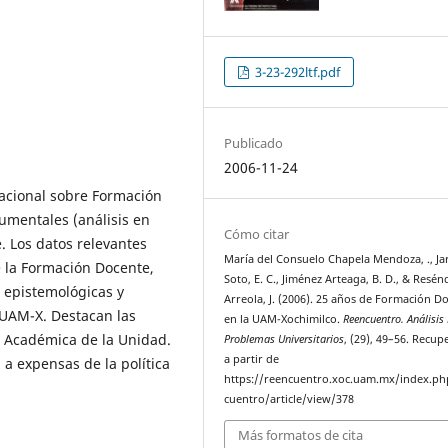
3-23-292ltf.pdf
Publicado
2006-11-24
nacional sobre Formación
umentales (análisis en
Cómo citar
e. Los datos relevantes
María del Consuelo Chapela Mendoza, ., Jar
 la Formación Docente,
Soto, E. C., Jiménez Arteaga, B. D., & Resén
s epistemológicas y
Arreola, J. (2006). 25 años de Formación D
 UAM-X. Destacan las
en la UAM-Xochimilco.
Reencuentro. Análisis
n Académica de la Unidad.
Problemas Universitarios
, (29), 49–56. Recu
a partir de
l a expensas de la política
https://reencuentro.xoc.uam.mx/index.ph
cuentro/article/view/378
Más formatos de cita