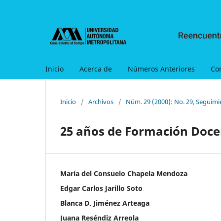
Inicio
Acerca de
Números Anteriores
Co
Inicio
/
Archivos
/
Núm. 29 (2000): No. 29, Seguimi
25 años de Formación Doce
María del Consuelo Chapela Mendoza
Edgar Carlos Jarillo Soto
Blanca D. Jiménez Arteaga
Juana Reséndiz Arreola