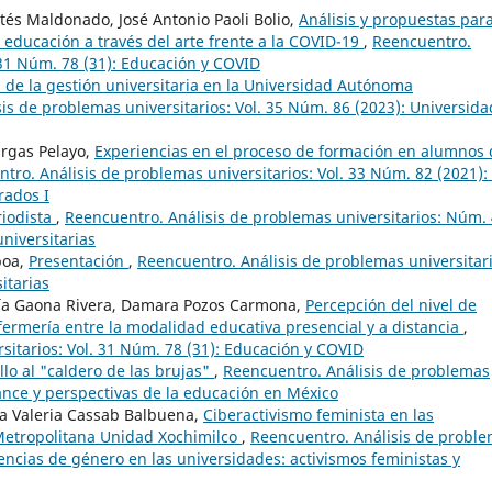
rtés Maldonado, José Antonio Paoli Bolio,
Análisis y propuestas para
a educación a través del arte frente a la COVID-19
,
Reencuentro.
 31 Núm. 78 (31): Educación y COVID
 de la gestión universitaria en la Universidad Autónoma
is de problemas universitarios: Vol. 35 Núm. 86 (2023): Universida
argas Pelayo,
Experiencias en el proceso de formación en alumnos 
tro. Análisis de problemas universitarios: Vol. 33 Núm. 82 (2021):
rados I
riodista
,
Reencuentro. Análisis de problemas universitarios: Núm.
universitarias
boa,
Presentación
,
Reencuentro. Análisis de problemas universitari
itarias
ría Gaona Rivera, Damara Pozos Carmona,
Percepción del nivel de
fermería entre la modalidad educativa presencial y a distancia
,
sitarios: Vol. 31 Núm. 78 (31): Educación y COVID
llo al "caldero de las brujas"
,
Reencuentro. Análisis de problemas
lance y perspectivas de la educación en México
ma Valeria Cassab Balbuena,
Ciberactivismo feminista en las
Metropolitana Unidad Xochimilco
,
Reencuentro. Análisis de probl
lencias de género en las universidades: activismos feministas y