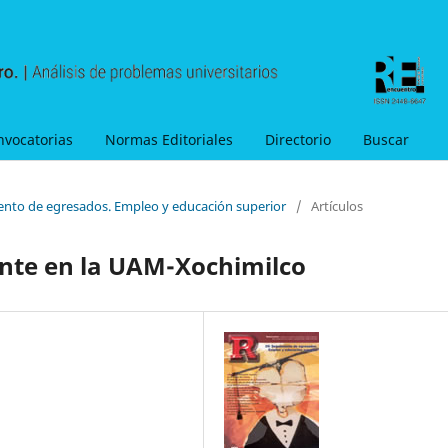
nvocatorias
Normas Editoriales
Directorio
Buscar
ento de egresados. Empleo y educación superior
/
Artículos
nte en la UAM-Xochimilco