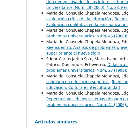
Una perspectiva desde los intereses hum
universitarios: Núm. 28 (2000): No. 28, Pe
María del Consuelo Chapela Mendoza, Edgar
evaluación crítica de la educación
,
Reencu
Evaluación cualitativa en la enseñanza uni
María del Consuelo Chapela Mendoza, Edgar
problemas universitarios: Núm. 45 (2006): 
María del Consuelo Chapela Mendoza, Edgar
Reencuentro. Análisis de problemas univer
superior ante el nuevo siglo
Edgar Carlos Jarillo Soto, María Isabel Arbe
Patricia Domínguez Echeverría,
Didáctica
problemas universitarios: Núm. 23 (1998): 
María del Consuelo Chapela Mendoza, Edga
cotidiano en educación superior
,
Reencuen
Educación, Cultura e Interculturalidad
María del Consuelo Chapela Mendoza, Edga
Repercusiones de los sistemas de pago en
problemas universitarios: Núm. 44 (2006):
Artículos similares