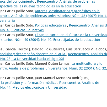
anos del conocimiento
,
Reencuentro. Análisis de problemas
rspectiva de las nuevas tecnologías en la educación
 Carlos Jarillo Soto,
Autores, destinatarios y propósitos en la
entro. Análisis de problemas universitarios: Núm. 48 (2007): No. 4
versitaria
 Carlos Jarillo Soto,
Políticas educativas
,
Reencuentro. Análisis 
No. 45, Políticas Educativas
 Carlos Jarillo Soto,
El capital social en el futuro de la Universid
sitarios: Núm. 40 (2004): No. 40, Encrucijadas de la educación
sú García, Héctor J. Delgadillo Gutiérrez, Luis Berruecos Villalobos,
 modular y desempeño docente en el aula
,
Reencuentro. Análisis d
No. 23, La Universidad hacia el siglo XXI
r Carlos Jarillo Soto, Manuel Outón Lemus,
La multicultura y lo
tro. Análisis de problemas universitarios: Núm. 32 (2001): No. 32,
r Carlos Jarillo Soto, Juan Manuel Mendoza Rodríguez,
 la profesión y la formación médica
,
Reencuentro. Análisis de
 No. 44, Medios electrónicos y Universidad