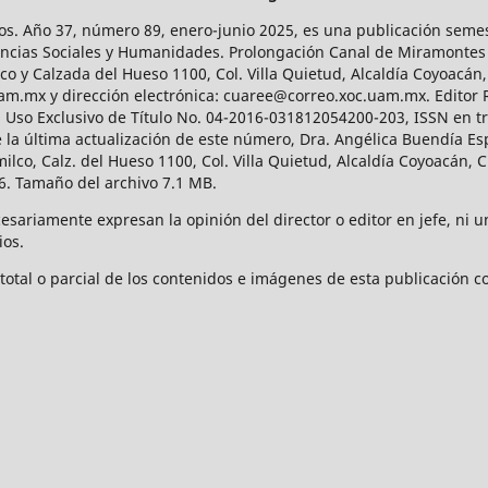
os. Año 37, número 89, enero-junio 2025, es una publicación sem
Ciencias Sociales y Humanidades. Prolongación Canal de Miramontes
ico y Calzada del Hueso 1100, Col. Villa Quietud, Alcaldía Coyoacán,
uam.mx y dirección electrónica: cuaree@correo.xoc.uam.mx. Editor
l Uso Exclusivo de Título No. 04-2016-031812054200-203, ISSN en tr
 última actualización de este número, Dra. Angélica Buendía Esp
o, Calz. del Hueso 1100, Col. Villa Quietud, Alcaldía Coyoacán, C
. Tamaño del archivo 7.1 MB.
ariamente expresan la opinión del director o editor en jefe, ni una
ios.
tal o parcial de los contenidos e imágenes de esta publicación con