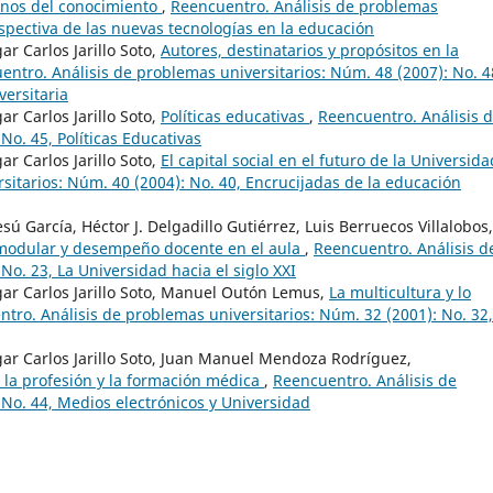
anos del conocimiento
,
Reencuentro. Análisis de problemas
rspectiva de las nuevas tecnologías en la educación
 Carlos Jarillo Soto,
Autores, destinatarios y propósitos en la
entro. Análisis de problemas universitarios: Núm. 48 (2007): No. 4
versitaria
 Carlos Jarillo Soto,
Políticas educativas
,
Reencuentro. Análisis 
No. 45, Políticas Educativas
 Carlos Jarillo Soto,
El capital social en el futuro de la Universid
sitarios: Núm. 40 (2004): No. 40, Encrucijadas de la educación
sú García, Héctor J. Delgadillo Gutiérrez, Luis Berruecos Villalobos,
 modular y desempeño docente en el aula
,
Reencuentro. Análisis d
No. 23, La Universidad hacia el siglo XXI
r Carlos Jarillo Soto, Manuel Outón Lemus,
La multicultura y lo
tro. Análisis de problemas universitarios: Núm. 32 (2001): No. 32,
r Carlos Jarillo Soto, Juan Manuel Mendoza Rodríguez,
 la profesión y la formación médica
,
Reencuentro. Análisis de
 No. 44, Medios electrónicos y Universidad