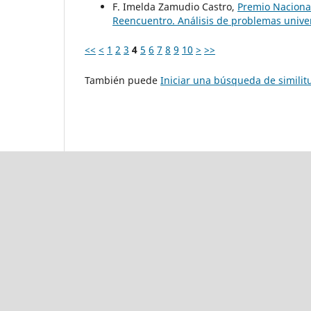
F. Imelda Zamudio Castro,
Premio Naciona
Reencuentro. Análisis de problemas univers
<<
<
1
2
3
4
5
6
7
8
9
10
>
>>
También puede
Iniciar una búsqueda de simili