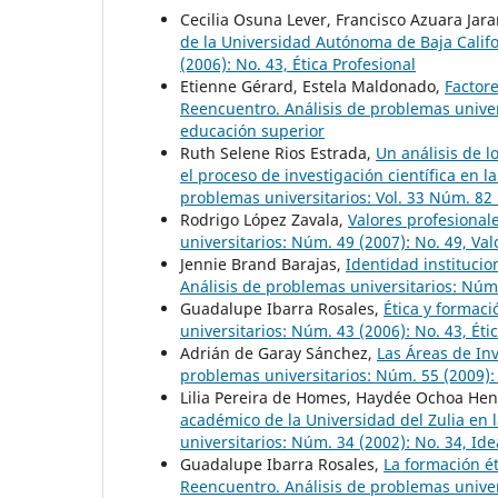
Cecilia Osuna Lever, Francisco Azuara Jara
de la Universidad Autónoma de Baja Calif
(2006): No. 43, Ética Profesional
Etienne Gérard, Estela Maldonado,
Factor
Reencuentro. Análisis de problemas univers
educación superior
Ruth Selene Rios Estrada,
Un análisis de l
el proceso de investigación científica en l
problemas universitarios: Vol. 33 Núm. 82 
Rodrigo López Zavala,
Valores profesional
universitarios: Núm. 49 (2007): No. 49, Val
Jennie Brand Barajas,
Identidad institucio
Análisis de problemas universitarios: Núm.
Guadalupe Ibarra Rosales,
Ética y formaci
universitarios: Núm. 43 (2006): No. 43, Éti
Adrián de Garay Sánchez,
Las Áreas de In
problemas universitarios: Núm. 55 (2009):
Lilia Pereira de Homes, Haydée Ochoa He
académico de la Universidad del Zulia en 
universitarios: Núm. 34 (2002): No. 34, Ide
Guadalupe Ibarra Rosales,
La formación é
Reencuentro. Análisis de problemas univer