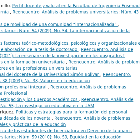
millo,
Perfil docente y valoral en la Facultad de Ingeniería Ensena
ornia
,
Reencuentro. Análisis de problemas universitarios: Núm. 43
es de movilidad de una comunidad “internacionalizada”
,
itarios: Núm. 54 (2009): No. 54, La internacionalización de la
os factores teórico-metodológicos, psicológicos y organizacionales 
a elaboración de la tesis de doctorado
,
Reencuentro. Análisis de
(2021): La enseñanza de la investigación en los posgrados I
es en la formación universitaria
,
Reencuentro. Análisis de problem
ores en las profesiones universitarias
nal del docente de la Universidad Simón Bolivar
,
Reencuentro.
 38 (2003): No. 38, Valores en la educación
ón profesional integral
,
Reencuentro. Análisis de problemas
ca Profesional
vestigación y los Cuerpos Académicos
,
Reencuentro. Análisis de
 No. 55, La investigación educativa en la UAM
nríquez,
Políticas y estrategias para la formación del personal
la década de los noventa
,
Reencuentro. Análisis de problemas
ales y prácticas de la educación
tica de los estudiantes de Licenciatura en Derecho de la unam
,
sitarios: Núm. 59 (2010): No. 59, Equidad en la educación