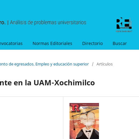
nvocatorias
Normas Editoriales
Directorio
Buscar
ento de egresados. Empleo y educación superior
/
Artículos
nte en la UAM-Xochimilco