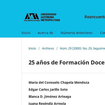
Inicio
Acerca de
Números Anteriores
Co
Inicio
/
Archivos
/
Núm. 29 (2000): No. 29, Seguimi
25 años de Formación Doce
María del Consuelo Chapela Mendoza
Edgar Carlos Jarillo Soto
Blanca D. Jiménez Arteaga
Juana Reséndiz Arreola