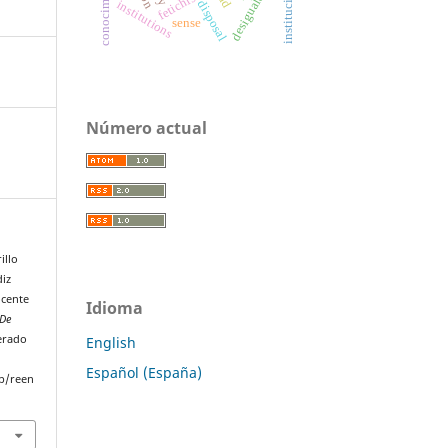
instituciones
fetichismo
institutions
disposal
sense
Número actual
illo
diz
ocente
Idioma
 De
perado
English
Español (España)
p/reen