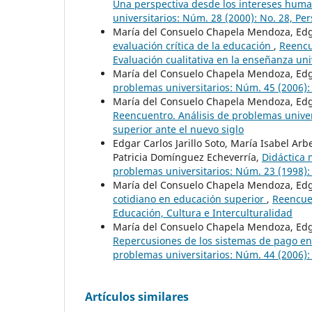
Una perspectiva desde los intereses hum
universitarios: Núm. 28 (2000): No. 28, Pe
María del Consuelo Chapela Mendoza, Edgar
evaluación crítica de la educación
,
Reencu
Evaluación cualitativa en la enseñanza uni
María del Consuelo Chapela Mendoza, Edgar
problemas universitarios: Núm. 45 (2006): 
María del Consuelo Chapela Mendoza, Edgar
Reencuentro. Análisis de problemas univer
superior ante el nuevo siglo
Edgar Carlos Jarillo Soto, María Isabel Arbe
Patricia Domínguez Echeverría,
Didáctica
problemas universitarios: Núm. 23 (1998): 
María del Consuelo Chapela Mendoza, Edga
cotidiano en educación superior
,
Reencuen
Educación, Cultura e Interculturalidad
María del Consuelo Chapela Mendoza, Edga
Repercusiones de los sistemas de pago en
problemas universitarios: Núm. 44 (2006):
Artículos similares