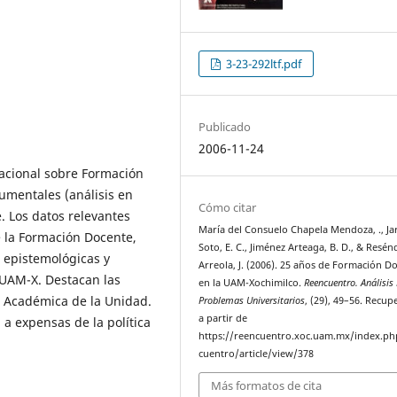
3-23-292ltf.pdf
Publicado
2006-11-24
nacional sobre Formación
umentales (análisis en
Cómo citar
e. Los datos relevantes
María del Consuelo Chapela Mendoza, ., Jar
 la Formación Docente,
Soto, E. C., Jiménez Arteaga, B. D., & Resén
s epistemológicas y
Arreola, J. (2006). 25 años de Formación D
 UAM-X. Destacan las
en la UAM-Xochimilco.
Reencuentro. Análisis
n Académica de la Unidad.
Problemas Universitarios
, (29), 49–56. Recu
a partir de
l a expensas de la política
https://reencuentro.xoc.uam.mx/index.ph
cuentro/article/view/378
Más formatos de cita