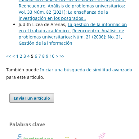
Reencuentro. Análisis de problemas universitarios:
Vol. 33 Núm. 82 (2021): La enseñanza de la
investigación en los posgrados I
Judith Licea de Arenas,
La gestión de la información
en el trabajo académico
,
Reencuentro. Análisis de
problemas universitarios: Núm. 21 (2006): No. 21,
Gestión de la información
<<
<
1
2
3
4
5
6
7
8
9
10
>
>>
También puede
Iniciar una búsqueda de similitud avanzada
para este artículo.
Enviar un artículo
Palabras clave
media