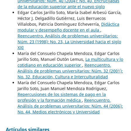
universitarios: Núm. 40 (2004): No. 40, Encrucijadas
de la educación superior ante el nuevo siglo
Edgar Carlos Jarillo Soto, María Isabel Arbesú García,
Héctor J. Delgadillo Gutiérrez, Luis Berruecos
Villalobos, Patricia Domínguez Echeverría,
Didáctica
modular y desempeño docente en el aula
,
Reencuentro. Análisis de problemas universitarios:
Núm. 23 (1998): No. 23, La Universidad hacia el siglo
XXI
María del Consuelo Chapela Mendoza, Edgar Carlos
Jarillo Soto, Manuel Outón Lemus,
La multicultura y lo
cotidiano en educación superior
,
Reencuentro.
Análisis de problemas universitarios: Núm. 32 (2001):
No. 32, Educación, Cultura e Interculturalidad
María del Consuelo Chapela Mendoza, Edgar Carlos
Jarillo Soto, Juan Manuel Mendoza Rodríguez,
Repercusiones de los sistemas de pago en la
profesión y la formación médica
,
Reencuentro.
Análisis de problemas universitarios: Núm. 44 (2006):
No. 44, Medios electrónicos y Universidad
Artículos similares