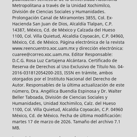
Metropolitana a través de la Unidad Xochimilco,
División de Ciencias Sociales y Humanidades.
Prolongación Canal de Miramontes 3855, Col. Ex-
Hacienda San Juan de Dios, Alcaldía Tlalpan, C.P.
14387, México, Cd. de México y Calzada del Hueso
1100, Col. Villa Quietud, Alcaldía Coyoacán, C.P. 04960,
México, Cd. de México. Página electrónica de la revista
www.reencuentro.xoc.uam.mx y dirección electrónica:
cuaree@correo.xoc.uam.mx. Editor Responsable:
D.C.G. Rosa Luz Cartajena Alcántara. Certificado de
Reserva de Derechos al Uso Exclusivo de Título No. 04-
2016-031812054200-203, ISSN en trámite, ambos
otorgados por el Instituto Nacional del Derecho de
Autor. Responsables de la última actualización de este
número, Dra. Angélica Buendía Espinosa y Dr. Walter
Beller Taboada, División de Ciencias Sociales y
Humanidades, Unidad Xochimilco, Calz. del Hueso
1100, Col. Villa Quietud, Alcaldía Coyoacán, C.P. 04960
México, Cd. de México. Fecha de última modificación:
martes 17 de marzo de 2026. Tamaño del archivo 7.1
MB.