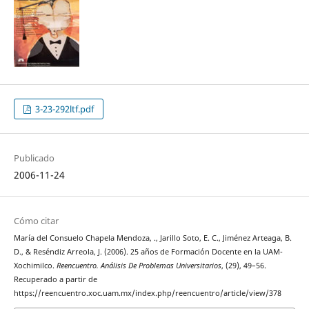
3-23-292ltf.pdf
Publicado
2006-11-24
Cómo citar
María del Consuelo Chapela Mendoza, ., Jarillo Soto, E. C., Jiménez Arteaga, B.
D., & Reséndiz Arreola, J. (2006). 25 años de Formación Docente en la UAM-
Xochimilco.
Reencuentro. Análisis De Problemas Universitarios
, (29), 49–56.
Recuperado a partir de
https://reencuentro.xoc.uam.mx/index.php/reencuentro/article/view/378