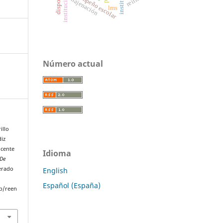
instituciones
desempeño escolar
disposal
enajenación
lms
Número actual
illo
diz
ocente
Idioma
 De
perado
English
Español (España)
p/reen