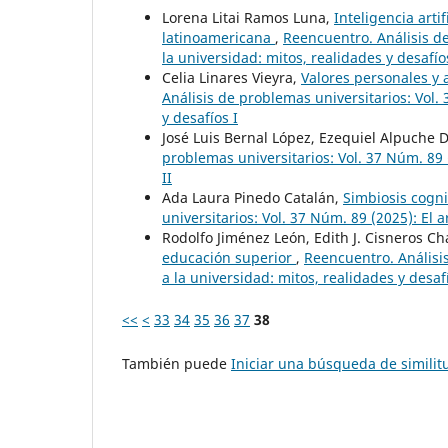
Lorena Litai Ramos Luna,
Inteligencia arti
latinoamericana
,
Reencuentro. Análisis de
la universidad: mitos, realidades y desafío
Celia Linares Vieyra,
Valores personales y 
Análisis de problemas universitarios: Vol. 
y desafíos I
José Luis Bernal López, Ezequiel Alpuche 
problemas universitarios: Vol. 37 Núm. 89 (
II
Ada Laura Pinedo Catalán,
Simbiosis cogni
universitarios: Vol. 37 Núm. 89 (2025): El a
Rodolfo Jiménez León, Edith J. Cisneros C
educación superior
,
Reencuentro. Análisis
a la universidad: mitos, realidades y desafí
<<
<
33
34
35
36
37
38
También puede
Iniciar una búsqueda de simili