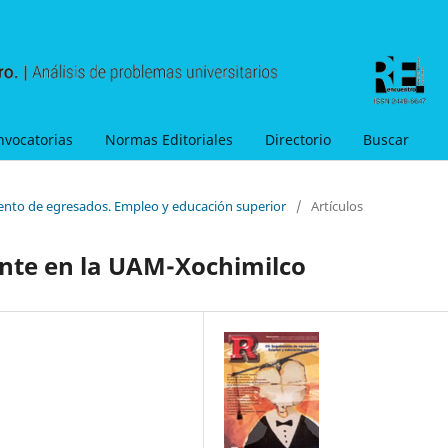
nvocatorias
Normas Editoriales
Directorio
Buscar
ento de egresados. Empleo y educación superior
/
Artículos
nte en la UAM-Xochimilco