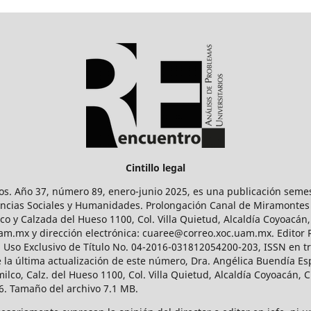
Cintillo legal
os. Año 37, número 89, enero-junio 2025, es una publicación sem
Ciencias Sociales y Humanidades. Prolongación Canal de Miramontes
ico y Calzada del Hueso 1100, Col. Villa Quietud, Alcaldía Coyoacán,
uam.mx y dirección electrónica: cuaree@correo.xoc.uam.mx. Editor
l Uso Exclusivo de Título No. 04-2016-031812054200-203, ISSN en tr
 última actualización de este número, Dra. Angélica Buendía Esp
o, Calz. del Hueso 1100, Col. Villa Quietud, Alcaldía Coyoacán, C
. Tamaño del archivo 7.1 MB.