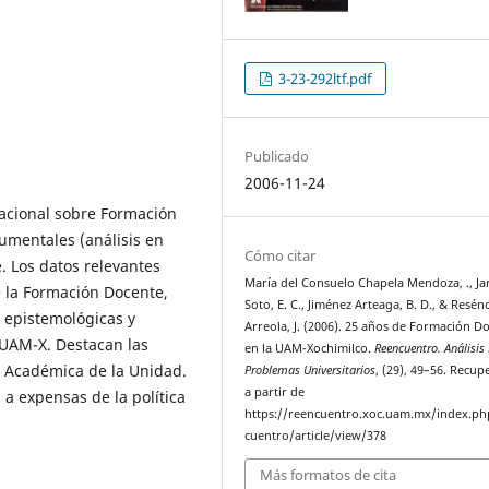
3-23-292ltf.pdf
Publicado
2006-11-24
nacional sobre Formación
umentales (análisis en
Cómo citar
e. Los datos relevantes
María del Consuelo Chapela Mendoza, ., Jar
 la Formación Docente,
Soto, E. C., Jiménez Arteaga, B. D., & Resén
s epistemológicas y
Arreola, J. (2006). 25 años de Formación D
 UAM-X. Destacan las
en la UAM-Xochimilco.
Reencuentro. Análisis
n Académica de la Unidad.
Problemas Universitarios
, (29), 49–56. Recu
a partir de
l a expensas de la política
https://reencuentro.xoc.uam.mx/index.ph
cuentro/article/view/378
Más formatos de cita