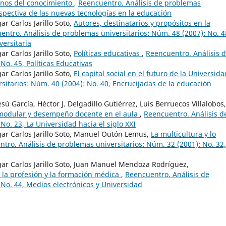
anos del conocimiento
,
Reencuentro. Análisis de problemas
rspectiva de las nuevas tecnologías en la educación
 Carlos Jarillo Soto,
Autores, destinatarios y propósitos en la
entro. Análisis de problemas universitarios: Núm. 48 (2007): No. 4
versitaria
 Carlos Jarillo Soto,
Políticas educativas
,
Reencuentro. Análisis 
No. 45, Políticas Educativas
 Carlos Jarillo Soto,
El capital social en el futuro de la Universid
sitarios: Núm. 40 (2004): No. 40, Encrucijadas de la educación
sú García, Héctor J. Delgadillo Gutiérrez, Luis Berruecos Villalobos,
 modular y desempeño docente en el aula
,
Reencuentro. Análisis d
No. 23, La Universidad hacia el siglo XXI
r Carlos Jarillo Soto, Manuel Outón Lemus,
La multicultura y lo
tro. Análisis de problemas universitarios: Núm. 32 (2001): No. 32,
r Carlos Jarillo Soto, Juan Manuel Mendoza Rodríguez,
 la profesión y la formación médica
,
Reencuentro. Análisis de
 No. 44, Medios electrónicos y Universidad