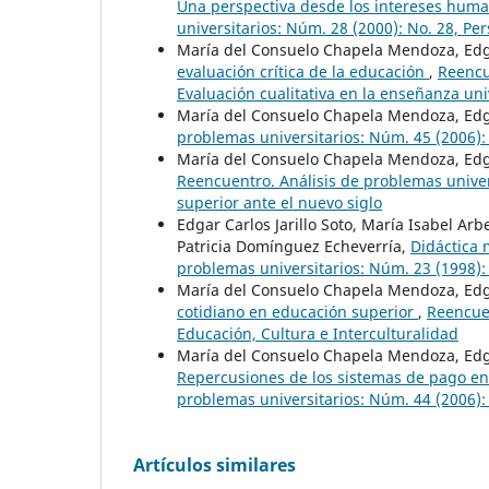
Una perspectiva desde los intereses hum
universitarios: Núm. 28 (2000): No. 28, Pe
María del Consuelo Chapela Mendoza, Edgar
evaluación crítica de la educación
,
Reencu
Evaluación cualitativa en la enseñanza uni
María del Consuelo Chapela Mendoza, Edgar
problemas universitarios: Núm. 45 (2006): 
María del Consuelo Chapela Mendoza, Edgar
Reencuentro. Análisis de problemas univer
superior ante el nuevo siglo
Edgar Carlos Jarillo Soto, María Isabel Arbe
Patricia Domínguez Echeverría,
Didáctica
problemas universitarios: Núm. 23 (1998): 
María del Consuelo Chapela Mendoza, Edga
cotidiano en educación superior
,
Reencuen
Educación, Cultura e Interculturalidad
María del Consuelo Chapela Mendoza, Edga
Repercusiones de los sistemas de pago en
problemas universitarios: Núm. 44 (2006):
Artículos similares