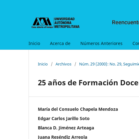
Inicio
Acerca de
Números Anteriores
Co
Inicio
/
Archivos
/
Núm. 29 (2000): No. 29, Seguimi
25 años de Formación Doce
María del Consuelo Chapela Mendoza
Edgar Carlos Jarillo Soto
Blanca D. Jiménez Arteaga
Juana Reséndiz Arreola