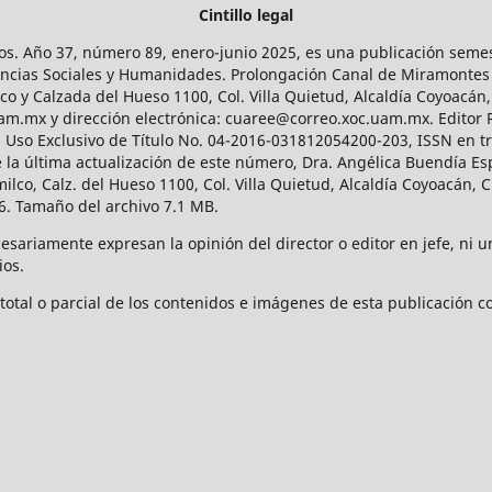
Cintillo legal
os. Año 37, número 89, enero-junio 2025, es una publicación sem
Ciencias Sociales y Humanidades. Prolongación Canal de Miramontes
ico y Calzada del Hueso 1100, Col. Villa Quietud, Alcaldía Coyoacán,
uam.mx y dirección electrónica: cuaree@correo.xoc.uam.mx. Editor
l Uso Exclusivo de Título No. 04-2016-031812054200-203, ISSN en tr
 última actualización de este número, Dra. Angélica Buendía Esp
o, Calz. del Hueso 1100, Col. Villa Quietud, Alcaldía Coyoacán, C
. Tamaño del archivo 7.1 MB.
ariamente expresan la opinión del director o editor en jefe, ni una
ios.
tal o parcial de los contenidos e imágenes de esta publicación con