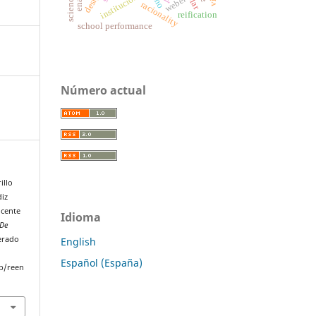
instituciones
weber
racionality
reification
school performance
Número actual
illo
diz
ocente
Idioma
 De
perado
English
Español (España)
p/reen