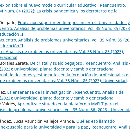
lexión sobre el nuevo modelo curricular educativo
,
Reencuentro.
34 Núm. 84 (2022): La crisis pandémica y los derroteros de la
 Delgado,
Educación superior en tiempos inciertos. Universidades y
entro. Análisis de problemas universitarios: Vol. 35 Núm. 85 (2023
 educación II
cuentro. Análisis de problemas universitarios: Vol. 35 Núm. 85 (20
 educación II
o. Análisis de problemas universitarios: Vol. 35 Núm. 86 (2023):
eracional
Morales Zárate,
De cristal y suelo pegajoso
,
Reencuentro. Análisis
 (2023): Universidad, planta docente y cambio generacional
nal de docentes y estudiantes en la formación de profesionales d
de problemas universitarios: Vol. 35 Núm. 86 (2023): Universidad,
nez,
La enseñanza de la investigación
,
Reencuentro. Análisis de
 (2023): Universidad, planta docente y cambio generacional
o Valdés,
Aprendizaje situado en la plataforma MyELT para el
sis de problemas universitarios: Vol. 35 Núm. 86 (2023): Universid
nández, Lucía Asunción Vallejos Aranda,
Qué es eso llamado
 inexcusable para la universidad y para la paz
,
Reencuentro. Anális