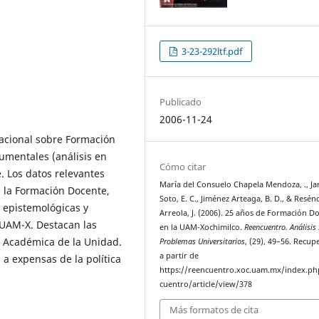
3-23-292ltf.pdf
Publicado
2006-11-24
nacional sobre Formación
umentales (análisis en
Cómo citar
e. Los datos relevantes
María del Consuelo Chapela Mendoza, ., Jar
 la Formación Docente,
Soto, E. C., Jiménez Arteaga, B. D., & Resén
s epistemológicas y
Arreola, J. (2006). 25 años de Formación D
 UAM-X. Destacan las
en la UAM-Xochimilco.
Reencuentro. Análisis
n Académica de la Unidad.
Problemas Universitarios
, (29), 49–56. Recu
a partir de
l a expensas de la política
https://reencuentro.xoc.uam.mx/index.ph
cuentro/article/view/378
Más formatos de cita