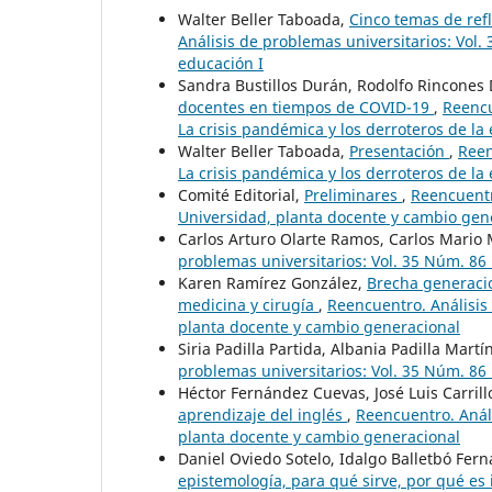
Walter Beller Taboada,
Cinco temas de ref
Análisis de problemas universitarios: Vol. 
educación I
Sandra Bustillos Durán, Rodolfo Rincones
docentes en tiempos de COVID-19
,
Reencu
La crisis pandémica y los derroteros de la
Walter Beller Taboada,
Presentación
,
Reen
La crisis pandémica y los derroteros de la
Comité Editorial,
Preliminares
,
Reencuentr
Universidad, planta docente y cambio gen
Carlos Arturo Olarte Ramos, Carlos Mario 
problemas universitarios: Vol. 35 Núm. 86
Karen Ramírez González,
Brecha generacio
medicina y cirugía
,
Reencuentro. Análisis 
planta docente y cambio generacional
Siria Padilla Partida, Albania Padilla Martí
problemas universitarios: Vol. 35 Núm. 86
Héctor Fernández Cuevas, José Luis Carrill
aprendizaje del inglés
,
Reencuentro. Análi
planta docente y cambio generacional
Daniel Oviedo Sotelo, Idalgo Balletbó Fer
epistemología, para qué sirve, por qué es