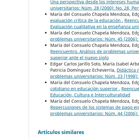
Una perspectiva desde los intereses hum
universitarios: Núm. 28 (2000): No. 28, Pe
María del Consuelo Chapela Mendoza, Edgar
evaluación crítica de la educación
,
Reencu
Evaluación cualitativa en la enseñanza uni
María del Consuelo Chapela Mendoza, Edgar
problemas universitarios: Núm. 45 (2006): 
María del Consuelo Chapela Mendoza, Edgar
Reencuentro. Análisis de problemas univer
superior ante el nuevo siglo
Edgar Carlos Jarillo Soto, María Isabel Arbe
Patricia Domínguez Echeverría,
Didáctica
problemas universitarios: Núm. 23 (1998): 
María del Consuelo Chapela Mendoza, Edga
cotidiano en educación superior
,
Reencuen
Educación, Cultura e Interculturalidad
María del Consuelo Chapela Mendoza, Edga
Repercusiones de los sistemas de pago en
problemas universitarios: Núm. 44 (2006):
Artículos similares