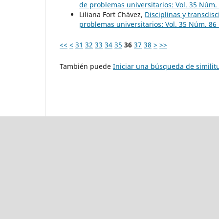
de problemas universitarios: Vol. 35 Núm.
Liliana Fort Chávez,
Disciplinas y transdis
problemas universitarios: Vol. 35 Núm. 86
<<
<
31
32
33
34
35
36
37
38
>
>>
También puede
Iniciar una búsqueda de simili