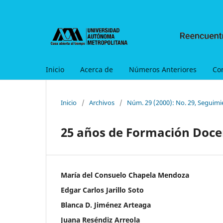
Inicio
Acerca de
Números Anteriores
Co
Inicio
/
Archivos
/
Núm. 29 (2000): No. 29, Seguimi
25 años de Formación Doce
María del Consuelo Chapela Mendoza
Edgar Carlos Jarillo Soto
Blanca D. Jiménez Arteaga
Juana Reséndiz Arreola