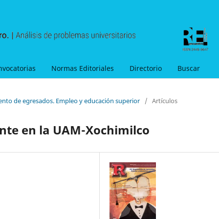
nvocatorias
Normas Editoriales
Directorio
Buscar
ento de egresados. Empleo y educación superior
/
Artículos
nte en la UAM-Xochimilco