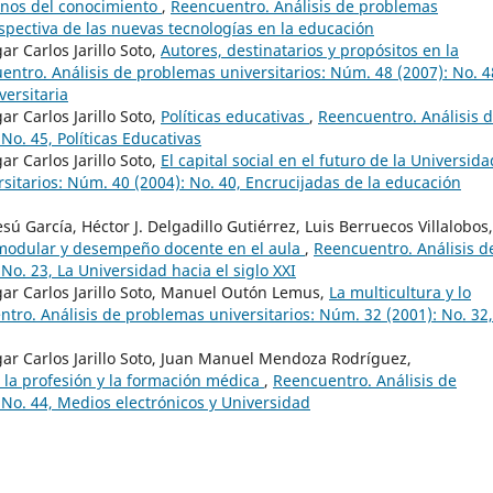
anos del conocimiento
,
Reencuentro. Análisis de problemas
rspectiva de las nuevas tecnologías en la educación
 Carlos Jarillo Soto,
Autores, destinatarios y propósitos en la
entro. Análisis de problemas universitarios: Núm. 48 (2007): No. 4
versitaria
 Carlos Jarillo Soto,
Políticas educativas
,
Reencuentro. Análisis 
No. 45, Políticas Educativas
 Carlos Jarillo Soto,
El capital social en el futuro de la Universid
sitarios: Núm. 40 (2004): No. 40, Encrucijadas de la educación
sú García, Héctor J. Delgadillo Gutiérrez, Luis Berruecos Villalobos,
 modular y desempeño docente en el aula
,
Reencuentro. Análisis d
No. 23, La Universidad hacia el siglo XXI
r Carlos Jarillo Soto, Manuel Outón Lemus,
La multicultura y lo
tro. Análisis de problemas universitarios: Núm. 32 (2001): No. 32,
r Carlos Jarillo Soto, Juan Manuel Mendoza Rodríguez,
 la profesión y la formación médica
,
Reencuentro. Análisis de
 No. 44, Medios electrónicos y Universidad