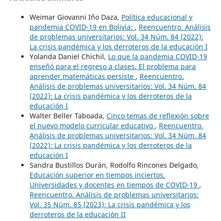
Weimar Giovanni Iño Daza,
Política educacional y
pandemia COVID-19 en Bolivia:
,
Reencuentro. Análisis
de problemas universitarios: Vol. 34 Núm. 84 (2022):
La crisis pandémica y los derroteros de la educación I
Yolanda Daniel Chichil,
Lo que la pandemia COVID-19
enseñó para el regreso a clases. El problema para
aprender matemáticas persiste
,
Reencuentro.
Análisis de problemas universitarios: Vol. 34 Núm. 84
(2022): La crisis pandémica y los derroteros de la
educación I
Walter Beller Taboada,
Cinco temas de reflexión sobre
el nuevo modelo curricular educativo
,
Reencuentro.
Análisis de problemas universitarios: Vol. 34 Núm. 84
(2022): La crisis pandémica y los derroteros de la
educación I
Sandra Bustillos Durán, Rodolfo Rincones Delgado,
Educación superior en tiempos inciertos.
Universidades y docentes en tiempos de COVID-19
,
Reencuentro. Análisis de problemas universitarios:
Vol. 35 Núm. 85 (2023): La crisis pandémica y los
derroteros de la educación II