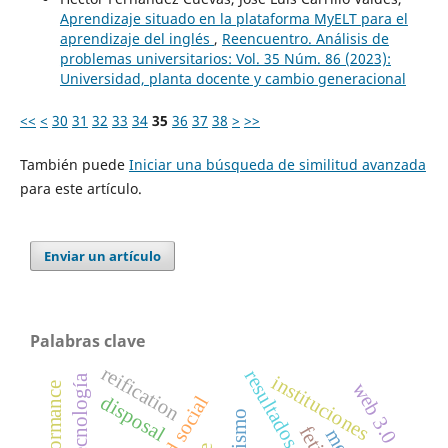
Aprendizaje situado en la plataforma MyELT para el
aprendizaje del inglés
,
Reencuentro. Análisis de
problemas universitarios: Vol. 35 Núm. 86 (2023):
Universidad, planta docente y cambio generacional
<<
<
30
31
32
33
34
35
36
37
38
>
>>
También puede
Iniciar una búsqueda de similitud avanzada
para este artículo.
Enviar un artículo
Palabras clave
reification
instituciones
web 3.0
disposal
fetish