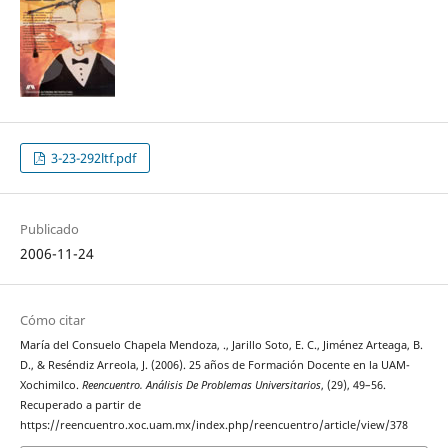
3-23-292ltf.pdf
Publicado
2006-11-24
Cómo citar
María del Consuelo Chapela Mendoza, ., Jarillo Soto, E. C., Jiménez Arteaga, B.
D., & Reséndiz Arreola, J. (2006). 25 años de Formación Docente en la UAM-
Xochimilco.
Reencuentro. Análisis De Problemas Universitarios
, (29), 49–56.
Recuperado a partir de
https://reencuentro.xoc.uam.mx/index.php/reencuentro/article/view/378