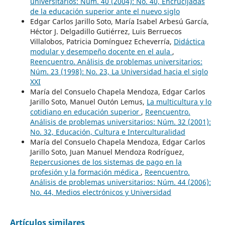
universitarios: Núm. 40 (2004): No. 40, Encrucijadas
de la educación superior ante el nuevo siglo
Edgar Carlos Jarillo Soto, María Isabel Arbesú García,
Héctor J. Delgadillo Gutiérrez, Luis Berruecos
Villalobos, Patricia Domínguez Echeverría,
Didáctica
modular y desempeño docente en el aula
,
Reencuentro. Análisis de problemas universitarios:
Núm. 23 (1998): No. 23, La Universidad hacia el siglo
XXI
María del Consuelo Chapela Mendoza, Edgar Carlos
Jarillo Soto, Manuel Outón Lemus,
La multicultura y lo
cotidiano en educación superior
,
Reencuentro.
Análisis de problemas universitarios: Núm. 32 (2001):
No. 32, Educación, Cultura e Interculturalidad
María del Consuelo Chapela Mendoza, Edgar Carlos
Jarillo Soto, Juan Manuel Mendoza Rodríguez,
Repercusiones de los sistemas de pago en la
profesión y la formación médica
,
Reencuentro.
Análisis de problemas universitarios: Núm. 44 (2006):
No. 44, Medios electrónicos y Universidad
Artículos similares