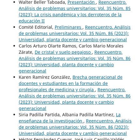
Walter Beller Taboada,
Presentación
,
Reencuentro.
Análisis de problemas universitarios: Vol. 35 Núm. 85
(2023): La crisis pandémica y los derroteros de la
educación II
Comité Editorial,
Preliminares
,
Reencuentro. Análisis
de problemas universitarios: Vol. 35 Núm. 86 (2023):
Universidad, planta docente y cambio generacional
Carlos Arturo Olarte Ramos, Carlos Mario Morales
Zárate,
De cristal y suelo pegajoso
,
Reencuentro.
Análisis de problemas universitarios: Vol. 35 Núm. 86
(2023): Universidad, planta docente y cambio
generacional
Karen Ramírez González,
Brecha generacional de
docentes y estudiantes en la formación de
profesionales de medicina y cirugía
,
Reencuentro.
Análisis de problemas universitarios: Vol. 35 Núm. 86
(2023): Universidad, planta docente y cambio
generacional
Siria Padilla Partida, Albania Padilla Martínez,
La
enseñanza de la investigación
,
Reencuentro. Análisis
de problemas universitarios: Vol. 35 Núm. 86 (2023):
Universidad, planta docente y cambio generacional
Héctor Fernández Cuevas, José Luis Carrillo Valdés,