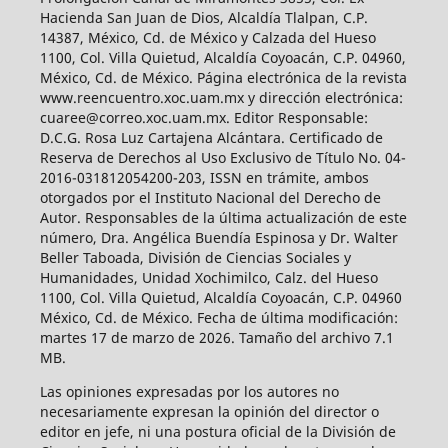
Hacienda San Juan de Dios, Alcaldía Tlalpan, C.P.
14387, México, Cd. de México y Calzada del Hueso
1100, Col. Villa Quietud, Alcaldía Coyoacán, C.P. 04960,
México, Cd. de México. Página electrónica de la revista
www.reencuentro.xoc.uam.mx y dirección electrónica:
cuaree@correo.xoc.uam.mx. Editor Responsable:
D.C.G. Rosa Luz Cartajena Alcántara. Certificado de
Reserva de Derechos al Uso Exclusivo de Título No. 04-
2016-031812054200-203, ISSN en trámite, ambos
otorgados por el Instituto Nacional del Derecho de
Autor. Responsables de la última actualización de este
número, Dra. Angélica Buendía Espinosa y Dr. Walter
Beller Taboada, División de Ciencias Sociales y
Humanidades, Unidad Xochimilco, Calz. del Hueso
1100, Col. Villa Quietud, Alcaldía Coyoacán, C.P. 04960
México, Cd. de México. Fecha de última modificación:
martes 17 de marzo de 2026. Tamaño del archivo 7.1
MB.
Las opiniones expresadas por los autores no
necesariamente expresan la opinión del director o
editor en jefe, ni una postura oficial de la División de