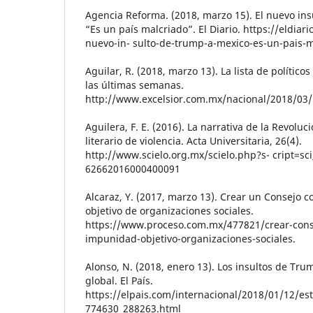
Agencia Reforma. (2018, marzo 15). El nuevo in
“Es un país malcriado”. El Diario. https://eldia
nuevo-in- sulto-de-trump-a-mexico-es-un-pais-m
Aguilar, R. (2018, marzo 13). La lista de polític
las últimas semanas.
http://www.excelsior.com.mx/nacional/2018/03
Aguilera, F. E. (2016). La narrativa de la Revolu
literario de violencia. Acta Universitaria, 26(4).
http://www.scielo.org.mx/scielo.php?s- cript=sc
62662016000400091
Alcaraz, Y. (2017, marzo 13). Crear un Consejo c
objetivo de organizaciones sociales.
https://www.proceso.com.mx/477821/crear-conse
impunidad-objetivo-organizaciones-sociales.
Alonso, N. (2018, enero 13). Los insultos de T
global. El País.
https://elpais.com/internacional/2018/01/12/e
774630_288263.html