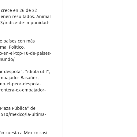
 crece en 26 de 32
tienen resultados. Animal
/03/indice-de-impunidad-
de países con más
al Político.
-en-el-top-10-de-paises-
-mundo/
r déspota”, “idiota útil”,
embajador Basáñez.
ump-el-peor-despota-
frontera-ex-embajador-
“Plaza Pública” de
1510/mexico/la-ultima-
ón cuesta a México casi