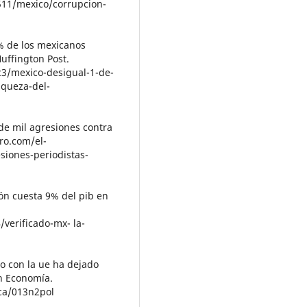
0511/mexico/corrupcion-
1% de los mexicanos
Huffington Post.
3/mexico-desigual-1-de-
iqueza-del-
 de mil agresiones contra
ro.com/el-
siones-periodistas-
ción cuesta 9% del pib en
/verificado-mx- la-
io con la ue ha dejado
ón Economía.
ca/013n2pol