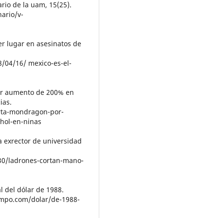
io de la uam, 15(25).
ario/v-
mer lugar en asesinatos de
/04/16/ mexico-es-el-
por aumento de 200% en
ias.
rta-mondragon-por-
hol-en-ninas
 a exrector de universidad
30/ladrones-cortan-mano-
al del dólar de 1988.
empo.com/dolar/de-1988-