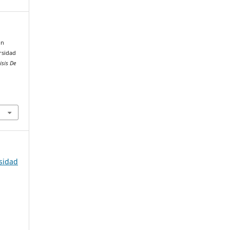
ón
rsidad
isis De
rsidad
s