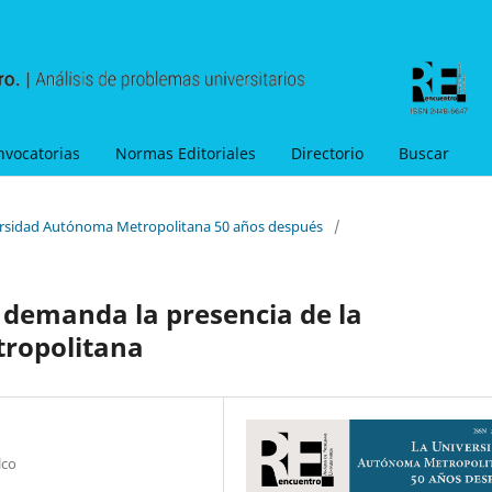
nvocatorias
Normas Editoriales
Directorio
Buscar
versidad Autónoma Metropolitana 50 años después
/
 demanda la presencia de la
ropolitana
lco