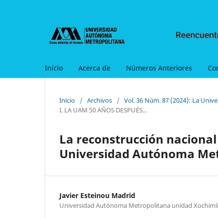
Inicio
Acerca de
Números Anteriores
Co
Inicio
/
Archivos
/
Vol. 36 Núm. 87 (2024): La Uni
I. LA UAM 50 AÑOS DESPUÉS...
La reconstrucción nacional
Universidad Autónoma Met
Javier Esteinou Madrid
Universidad Autónoma Metropolitana unidad Xochimi