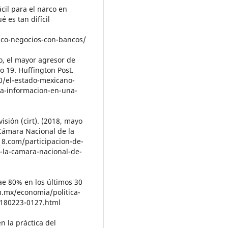
cil para el narco en
 es tan difícil
co-negocios-con-bancos/
o, el mayor agresor de
o 19. Huffington Post.
0/el-estado-mexicano-
-la-informacion-en-una-
isión (cirt). (2018, mayo
 Cámara Nacional de la
e18.com/participacion-de-
-la-camara-nacional-de-
cae 80% en los últimos 30
m.mx/economia/politica-
0180223-0127.html
en la práctica del