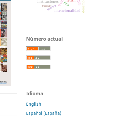
fetish
instituciones
lms
media
sense
intencionalidad
Número actual
Idioma
English
Español (España)