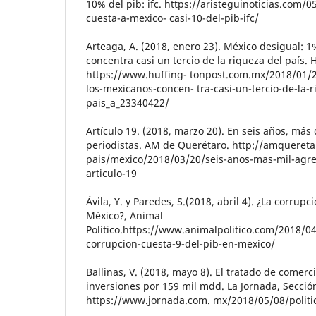
10% del pib: ifc. https://aristeguinoticias.com/
cuesta-a-mexico- casi-10-del-pib-ifc/
Arteaga, A. (2018, enero 23). México desigual: 
concentra casi un tercio de la riqueza del país. 
https://www.huffing- tonpost.com.mx/2018/01/2
los-mexicanos-concen- tra-casi-un-tercio-de-la-r
pais_a_23340422/
Artículo 19. (2018, marzo 20). En seis años, más
periodistas. AM de Querétaro. http://amquereta
pais/mexico/2018/03/20/seis-anos-mas-mil-agre
articulo-19
Ávila, Y. y Paredes, S.(2018, abril 4). ¿La corrup
México?, Animal
Político.https://www.animalpolitico.com/2018/04
corrupcion-cuesta-9-del-pib-en-mexico/
Ballinas, V. (2018, mayo 8). El tratado de comerc
inversiones por 159 mil mdd. La Jornada, Secci
https://www.jornada.com. mx/2018/05/08/politi