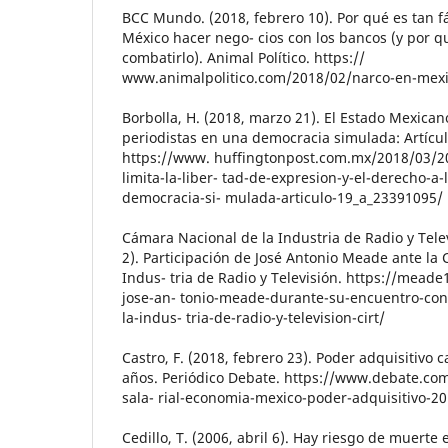
BCC Mundo. (2018, febrero 10). Por qué es tan fá
México hacer nego- cios con los bancos (y por qué
combatirlo). Animal Político. https://
www.animalpolitico.com/2018/02/narco-en-mexi
Borbolla, H. (2018, marzo 21). El Estado Mexican
periodistas en una democracia simulada: Artícul
https://www. huffingtonpost.com.mx/2018/03/2
limita-la-liber- tad-de-expresion-y-el-derecho-a
democracia-si- mulada-articulo-19_a_23391095/
Cámara Nacional de la Industria de Radio y Telev
2). Participación de José Antonio Meade ante la
Indus- tria de Radio y Televisión. https://mead
jose-an- tonio-meade-durante-su-encuentro-con
la-indus- tria-de-radio-y-television-cirt/
Castro, F. (2018, febrero 23). Poder adquisitivo 
años. Periódico Debate. https://www.debate.co
sala- rial-economia-mexico-poder-adquisitivo-2
Cedillo, T. (2006, abril 6). Hay riesgo de muerte 