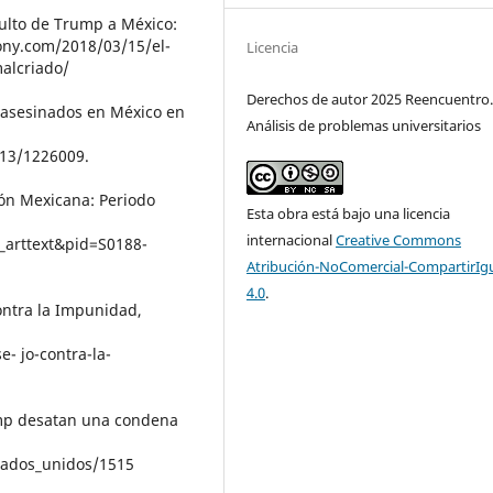
sulto de Trump a México:
riony.com/2018/03/15/el-
Licencia
alcriado/
Derechos de autor 2025 Reencuentro
os asesinados en México en
Análisis de problemas universitarios
/13/1226009.
ción Mexicana: Periodo
Esta obra está bajo una licencia
internacional
Creative Commons
i_arttext&pid=S0188-
Atribución-NoComercial-CompartirIg
4.0
.
ontra la Impunidad,
- jo-contra-la-
rump desatan una condena
stados_unidos/1515