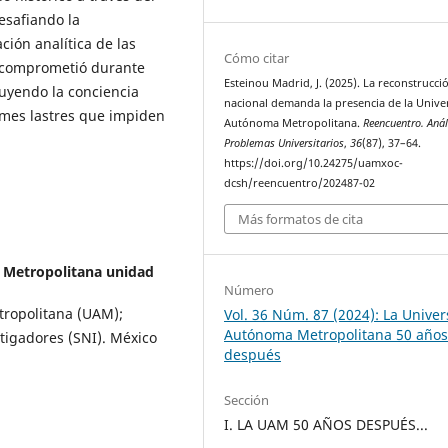
desafiando la
ción analítica de las
Cómo citar
 comprometió durante
Esteinou Madrid, J. (2025). La reconstrucci
ruyendo la conciencia
nacional demanda la presencia de la Unive
rmes lastres que impiden
Autónoma Metropolitana.
Reencuentro. Anál
Problemas Universitarios
,
36
(87), 37–64.
https://doi.org/10.24275/uamxoc-
dcsh/reencuentro/202487-02
Más formatos de cita
Metropolitana unidad
Número
tropolitana (UAM);
Vol. 36 Núm. 87 (2024): La Unive
Autónoma Metropolitana 50 año
tigadores (SNI). México
después
Sección
I. LA UAM 50 AÑOS DESPUÉS...